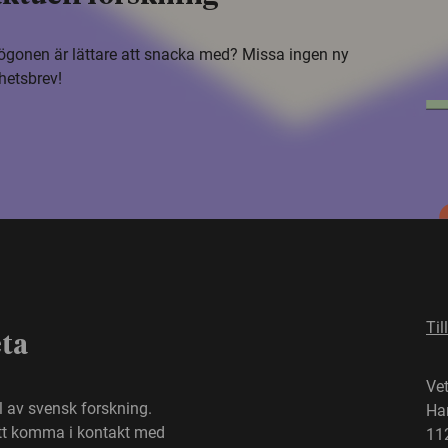
i ögonen är lättare att snacka med? Missa ingen ny
hetsbrev!
Til
eta
Ve
el av svensk forskning.
Ha
att komma i kontakt med
11