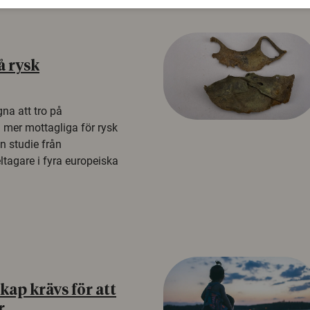
å rysk
na att tro på
a mer mottagliga för rysk
n studie från
tagare i fyra europeiska
ap krävs för att
r