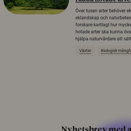
Över tusen arter behöver e
eklandskap och naturbetesma
forskare kartlagt hur mycke
hotade arter ska kunna öv
hjälpa naturvårdare att sätta
Växter
Biologisk mångf
Nyhetsbrev med a