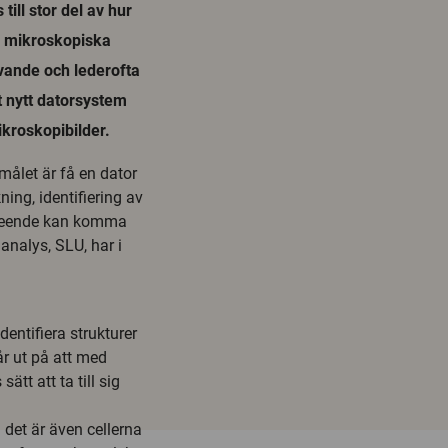
till stor del av hur
 i mikroskopiska
ävande och lederofta
tt nytt datorsystem
kroskopibilder.
målet är få en dator
ning, identifiering av
rseende kan komma
analys, SLU, har i
dentifiera strukturer
r ut på att med
tt att ta till sig
 det är även cellerna