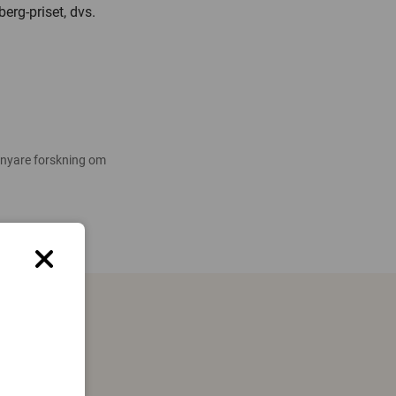
erg-priset, dvs.
 nyare forskning om