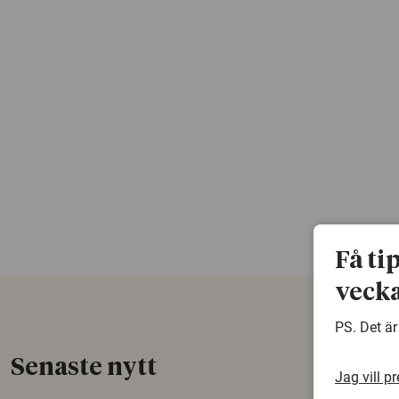
Få ti
vecka
PS. Det är
Senaste nytt
Jag vill p