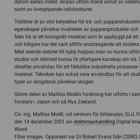
datorn sedan mäter. Analys utförs bland annat av cellern
samt av övergripande cellstrukturer.
Träfibrer är av stor betydelse för trä- och pappersindustri
egenskaper påverkar kvaliteten av pappersprodukter och 
Men trä är ett biologiskt material som är uppbyggt på ett 
och tidigare har det varit alltför ansträngande att studera 
Med seende datorer till hjälp hoppas man nu kunna utfö
studier och därmed kunna få ytterligare kunskap om trä.
därefter användas för att förbättra industriella processer
material. Tekniken kan också vara användbar för att stud
typer av skogsbruk påverkar skogen.
Större delen av Mattias Moëlls forskning har utförts i s
forskare i Japan och på Nya Zeeland.
Civ. ing. Mattias Moëll, vid centrum för bildanalys, SLU, 
den 14 december 2001 sin
doktorsavhandling
Digital Ima
Wood
Fiber Images. Opponent var Dr Robert Evans från CSIRO,