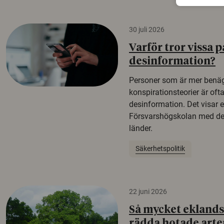
30 juli 2026
Varför tror vissa p
desinformation?
Personer som är mer benäg
konspirationsteorier är oft
desinformation. Det visar e
Försvarshögskolan med del
länder.
Säkerhetspolitik
22 juni 2026
Så mycket eklandsk
rädda hotade arte