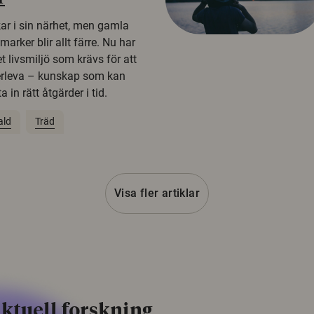
kar i sin närhet, men gamla
rker blir allt färre. Nu har
t livsmiljö som krävs för att
erleva – kunskap som kan
 in rätt åtgärder i tid.
ald
Träd
Visa fler artiklar
ktuell forskning