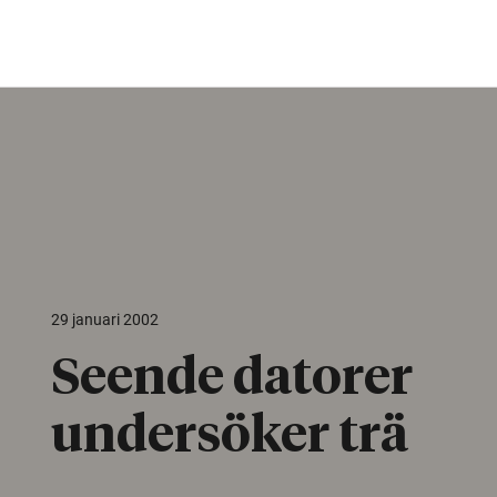
29 januari 2002
Seende datorer
undersöker trä