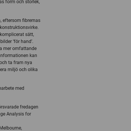
as form och storlek,
n, eftersom fibrernas
konstruktionsvirke.
komplicerat sätt,
bilder ‘för hand’.
ra mer omfattande
 Informationen kan
 och ta fram nya
era miljö och olika
amarbete med
försvarade fredagen
ge Analysis for
 Melbourne,