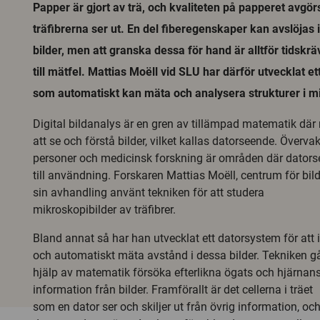
Papper är gjort av trä, och kvaliteten på papperet avgörs 
träfibrerna ser ut. En del fiberegenskaper kan avslöjas
bilder, men att granska dessa för hand är alltför tidskr
till mätfel. Mattias Moëll vid SLU har därför utvecklat e
som automatiskt kan mäta och analysera strukturer i mi
Digital bildanalys är en gren av tillämpad matematik där 
att se och förstå bilder, vilket kallas datorseende. Övervak
personer och medicinsk forskning är områden där dato
till användning. Forskaren Mattias Moëll, centrum för bild
sin avhandling använt tekniken för att studera
mikroskopibilder av träfibrer.
Bland annat så har han utvecklat ett datorsystem för att i
och automatiskt mäta avstånd i dessa bilder. Tekniken gå
hjälp av matematik försöka efterlikna ögats och hjärnans sä
information från bilder. Framförallt är det cellerna i träet
som en dator ser och skiljer ut från övrig information, och