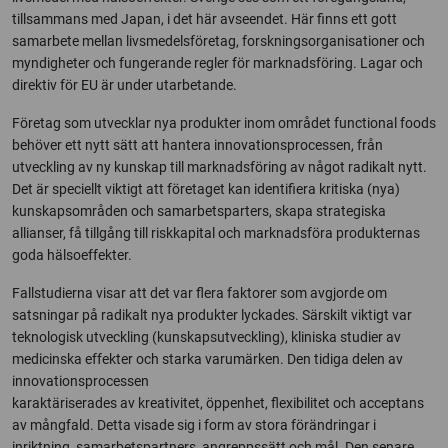
tillsammans med Japan, i det här avseendet. Här finns ett gott
samarbete mellan livsmedelsföretag, forskningsorganisationer och
myndigheter och fungerande regler för marknadsföring. Lagar och
direktiv för EU är under utarbetande.
Företag som utvecklar nya produkter inom området functional foods
behöver ett nytt sätt att hantera innovationsprocessen, från
utveckling av ny kunskap till marknadsföring av något radikalt nytt.
Det är speciellt viktigt att företaget kan identifiera kritiska (nya)
kunskapsområden och samarbetsparters, skapa strategiska
allianser, få tillgång till riskkapital och marknadsföra produkternas
goda hälsoeffekter.
Fallstudierna visar att det var flera faktorer som avgjorde om
satsningar på radikalt nya produkter lyckades. Särskilt viktigt var
teknologisk utveckling (kunskapsutveckling), kliniska studier av
medicinska effekter och starka varumärken. Den tidiga delen av
innovationsprocessen
karaktäriserades av kreativitet, öppenhet, flexibilitet och acceptans
av mångfald. Detta visade sig i form av stora förändringar i
inriktning, samarbetspartners, angreppssätt och mål. Den senare