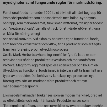
myndigheter samt fungerande regler för marknadsföring.
Functional foods har under 1990-talet blivit ett allmänt begrepp för
livsmedelsprodukter som är associerade med hälsa. Synonyma
begrepp, som mervärdesmat, funkismat, nyttomat, ”designer foods”
och ”neutraceuticals”, ger alla uttryck för ett värde, utöver att vara
en källa för näring, energi
och social samvaro. Vid sidan av naturens egna functional foods,
som broccoli, citrusfrukter och vitlök, finns produkter som är tagits
fram i en forsknings- och utvecklingsprocess.
Cecilia Mark-Herberts avhandling innehåller fyra fallstudier som
redovisar hur sådana produkter utvecklats och marknadsförts;
ProViva, Magiform, ägg med speciella egenskaper och BRA-mjölk.
Utveckling av functional foods innebär inte bara att ta fram helt nya
typer av produkter. Det behövs ny kunskap, nya processer, nya
företag, nya sätt att marknadsföra produkter och ett nytt
managementperspektiv.
Livsmedelsmarknaden brukar ses som en mogen marknad, präglad
av effektivitets- och volymtänkande. Produkterna ses som
”lågteknologiska” basvaror, och utveckling av nya produkter innebär