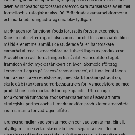
delen av innovationsprocessen däremot, karaktäriserades av en mer
formell och strategisk analys. Då förändrades samarbetsformerna
och marknadsföringsstrategierna blev tydligare.
Marknaden för functional foods förutspås fortsatt expansion.
Konsumenter efterfrågar hälsosamma produkter, som snabbt blir en
måltid eller ett mellanmål. I de studerade fallen har forskare
samarbetat med livsmedelsföretag i utvecklingen av produkterna.
Produktionen och försäljningen har åvilat livsmedelsföretaget. I
framtiden är det mycket tänkbart att även läkemedelsföretag
kommer att agera på ”egenvårdsmarknaden”, dit functional foods
kan räknas. Läkemedelsföretag, med stark forskningstradition,
skulle då bli tänkbara samarbetspartners för livsmedelsföretag med
produktions- och marknadsföringskapacitet. Utmaningar
för aktörer på functional foods-marknader blir således att hitta
strategiska partners och att marknadsföra produkternas mervärde
inom ramarna för vad lagen tillåter.
Gränserna mellan vad som är medicin och vad som är mat blir allt
otydligare – men vi kanske inte behöver separera dem. Redan