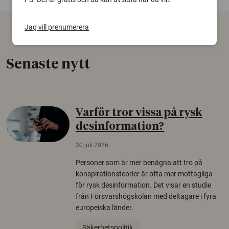
Jag vill prenumerera
Senaste nytt
Varför tror vissa på rysk
desinformation?
30 juli 2026
Personer som är mer benägna att tro på
konspirationsteorier är ofta mer mottagliga
för rysk desinformation. Det visar en studie
från Försvarshögskolan med deltagare i fyra
europeiska länder.
Säkerhetspolitik