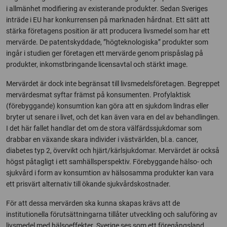
i allmänhet modifiering av existerande produkter. Sedan Sveriges
inträde i EU har konkurrensen på marknaden hårdnat. Ett sätt att
stärka företagens position är att producera livsmedel som har ett
mervärde. De patentskyddade, ”högteknologiska” produkter som
ingår i studien ger företagen ett mervärde genom prispåslag på
produkter, inkomstbringande licensavtal och stärkt image.
Mervärdet är dock inte begränsat till livsmedelsföretagen. Begreppet
mervärdesmat syftar främst på konsumenten. Profylaktisk
(förebyggande) konsumtion kan göra att en sjukdom lindras eller
bryter ut senare i livet, och det kan även vara en del av behandlingen.
I det här fallet handlar det om de stora välfärdssjukdomar som
drabbar en växande skara individer i västvärlden, bl.a. cancer,
diabetes typ 2, övervikt och hjärt/kärlsjukdomar. Mervärdet är också
högst påtagligt i ett samhällsperspektiv. Förebyggande hälso- och
sjukvård i form av konsumtion av hälsosamma produkter kan vara
ett prisvärt alternativ till ökande sjukvårdskostnader.
För att dessa mervärden ska kunna skapas krävs att de
institutionella förutsättningarna tillåter utveckling och saluföring av
livsmedel med hälsoeffekter. Sverige ses som ett föregångsland,