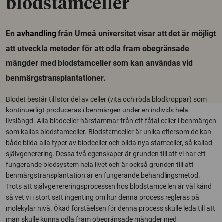
blodstamceller
En
avhandling
från Umeå universitet visar att det är möjligt
att utveckla metoder för att odla fram obegränsade
mängder med blodstamceller som kan användas vid
benmärgstransplantationer.
Blodet består till stor del av celler (vita och röda blodkroppar) som
kontinuerligt produceras i benmärgen under en individs hela
livslängd. Alla blodceller härstammar från ett fåtal celler i benmärgen
som kallas blodstamceller. Blodstamceller är unika eftersom de kan
både bilda alla typer av blodceller och bilda nya stamceller, så kallad
självgenerering. Dessa två egenskaper är grunden till att vi har ett
fungerande blodsystem hela livet och är också grunden till att
benmärgstransplantation är en fungerande behandlingsmetod.
Trots att självgenereringsprocessen hos blodstamcellen är väl känd
så vet vi i stort sett ingenting om hur denna process regleras på
molekylär nivå. Ökad förståelsen för denna process skulle leda till att
man skulle kunna odla fram obegränsade mängder med