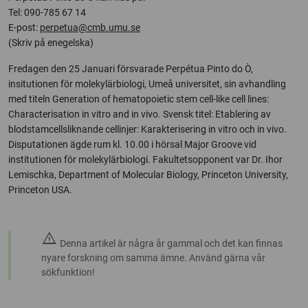
Tel: 090-785 67 14
E-post:
perpetua@cmb.umu.se
(Skriv på enegelska)
Fredagen den 25 Januari försvarade Perpétua Pinto do Ò,
insitutionen för molekylärbiologi, Umeå universitet, sin avhandling
med titeln Generation of hematopoietic stem cell-like cell lines:
Characterisation in vitro and in vivo. Svensk titel: Etablering av
blodstamcellsliknande cellinjer: Karakterisering in vitro och in vivo.
Disputationen ägde rum kl. 10.00 i hörsal Major Groove vid
institutionen för molekylärbiologi. Fakultetsopponent var Dr. Ihor
Lemischka, Department of Molecular Biology, Princeton University,
Princeton USA.
warning
Denna artikel är några år gammal och det kan finnas
nyare forskning om samma ämne. Använd gärna vår
sökfunktion!