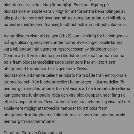
blodstamceller, vilket idag är omöjligt. En ökad tillgång på
blodstamceller skulle vara viktigt för att förbättra behandlingen av
alla patienter som behöver benmärgstransplantation, det vill säga.
patienter med leukemi/cancer, blodbrist och immunbristsjukdomar.
Avhandlingen visar att en gen (Lhx2) som är viktig för bildningen av
många olika organsystem under fosterutvecklingen skulle kunna
vara inblandad i självgenereringsprocessen av blodstamceller.
Genom att uttrycka denna gen i blodstamceller så har man kunnat
odla fram blodstamcellsliknande celler som har en i stort sett
obegränsad förmåga att självgenerera. Dessa
blodstamcellsliknande celler har odlats fram både från embryonala
stamceller och från blodstamceller i benmärgen. I djurmodeller för
benmärgstransplantationer har det visats att de framodlade cellerna
kan generera funktionella röda och vita blodkroppar under lång tid
efter transplantation. Resultaten från denna avhandling visar att det
skulle vara möjligt att utveckla metoder för att odla fram
obegränsade mängder med blodstamceller som kan användas vid
benmärgstransplantationer.
Perpétua Pinto do Ò kan nås på: