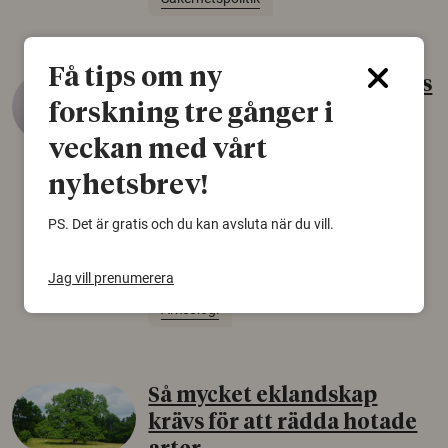
Få tips om ny
Gammalt skinn var Sveriges
forskning tre gånger i
äldsta sko
veckan med vårt
22 juni 2026
nyhetsbrev!
Det som arkeologer länge trodde var en
björnfäll visar sig vara delar av en 2000 år
PS. Det är gratis och du kan avsluta när du vill.
gammal sko. Fyndet bär spår av romerskt
skomode och beskrivs som mycket ovanligt i
Norden.
Jag vill prenumerera
Arkeologi
Så mycket eklandskap
krävs för att rädda hotade