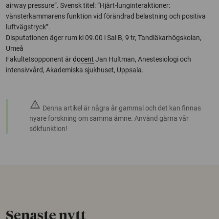
airway pressure”. Svensk titel: ”Hjärt-lunginteraktioner:
vänsterkammarens funktion vid förändrad belastning och positiva
luftvägstryck”.
Disputationen äger rum kl 09.00 i Sal B, 9 tr, Tandläkarhögskolan,
Umeå
Fakultetsopponent är
docent
Jan Hultman, Anestesiologi och
intensivvård, Akademiska sjukhuset, Uppsala.
warning
Denna artikel är några år gammal och det kan finnas
nyare forskning om samma ämne. Använd gärna vår
sökfunktion!
Senaste nytt