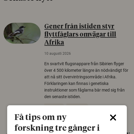
Gener från istiden styr
flyttfåglars omvägar till
Afrika
10 augusti 2026
En svartvit flugsnappare från Sibirien flyger
över 4 500 kilometer längre än nödvändigt för
att nå sitt övervintringsområde i Afrika.
Förklaringen kan finnas i genetiska
instruktioner som fåglarna bär med sig från
den senaste istiden.
Fåglar
Genetik
Få tips om ny
forskning tre gånger i