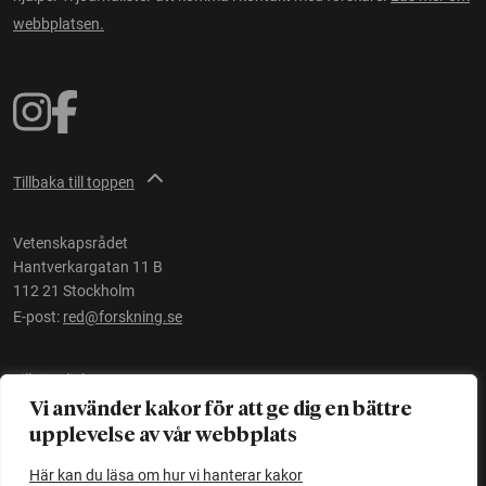
webbplatsen.
Tillbaka till toppen
Vetenskapsrådet
Hantverkargatan 11 B
112 21 Stockholm
E-post:
red@forskning.se
Tillgänglighet
Vi använder kakor för att ge dig en bättre
upplevelse av vår webbplats
Ett initiativ av
Vetenskapsrådet
Här kan du läsa om hur vi hanterar kakor