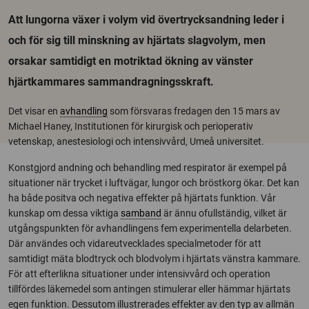
Att lungorna växer i volym vid övertrycksandning leder i
och för sig till minskning av hjärtats slagvolym, men
orsakar samtidigt en motriktad ökning av vänster
hjärtkammares sammandragningsskraft.
Det visar en
avhandling
som försvaras fredagen den 15 mars av
Michael Haney, Institutionen för kirurgisk och perioperativ
vetenskap, anestesiologi och intensivvård, Umeå universitet.
Konstgjord andning och behandling med respirator är exempel på
situationer när trycket i luftvägar, lungor och bröstkorg ökar. Det kan
ha både positva och negativa effekter på hjärtats funktion. Vår
kunskap om dessa viktiga
samband
är ännu ofullständig, vilket är
utgångspunkten för avhandlingens fem experimentella delarbeten.
Där användes och vidareutvecklades specialmetoder för att
samtidigt mäta blodtryck och blodvolym i hjärtats vänstra kammare.
För att efterlikna situationer under intensivvård och operation
tillfördes läkemedel som antingen stimulerar eller hämmar hjärtats
egen funktion. Dessutom illustrerades effekter av den typ av allmän