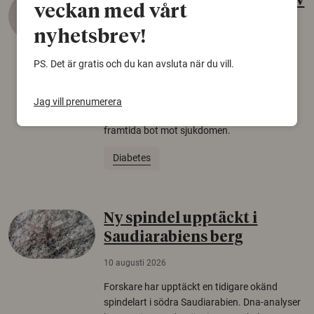
Nytt steg mot behandling av
veckan med vårt
typ 1-diabetes
nyhetsbrev!
10 augusti 2026
PS. Det är gratis och du kan avsluta när du vill.
Forskare har transplanterat
insulinproducerande celler till en patient med
typ 1-diabetes. Studien visar att cellerna kan
Jag vill prenumerera
överleva i kroppen, vilket väcker hopp om en
framtida bot mot sjukdomen.
Diabetes
Ny spindel upptäckt i
Saudiarabiens berg
10 augusti 2026
Forskare har upptäckt en tidigare okänd
spindelart i södra Saudiarabien. Dna-analyser