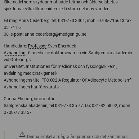
läkemedel som skyddar mot både fetma och åldersdiabetes,
sjukdomar vilka ökar epidemiskt i stora delar av världen.
Fil mag Anna Cederberg, tel: 031-773 3301, mobil 0706-715613 fax:
031-41 61
08, e-post:
anna.cederberg@medgen.gu.se
Handledare:
Professor
Sven Enerbäck
Avhandling
för medicine doktorsexamen vid Sahlgrenska akademin
vid Göteborgs
universitet, Institutionen för medicinsk och fysiologisk kemi,
avdelning medicinsk genetik.
Avhandlingens titel: ”FOXC2 A Regulator Of Adipocyte Metabolism”
Avhandlingen har försvarats
Carina Elmäng, informatör
Sahlgrenska akademin, tel 031-773 35 77, fax 031-82 58 92, mobil
0708-77 33 57
warning
Denna artikel är några år gammal och det kan finnas