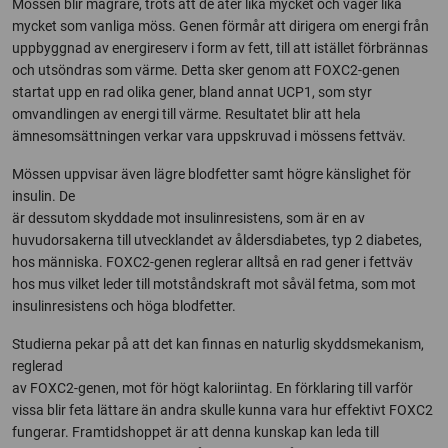
Mössen blir magrare, trots att de äter lika mycket och väger lika
mycket som vanliga möss. Genen förmår att dirigera om energi från
uppbyggnad av energireserv i form av fett, till att istället förbrännas
och utsöndras som värme. Detta sker genom att FOXC2-genen
startat upp en rad olika gener, bland annat UCP1, som styr
omvandlingen av energi till värme. Resultatet blir att hela
ämnesomsättningen verkar vara uppskruvad i mössens fettväv.
Mössen uppvisar även lägre blodfetter samt högre känslighet för
insulin. De
är dessutom skyddade mot insulinresistens, som är en av
huvudorsakerna till utvecklandet av åldersdiabetes, typ 2 diabetes,
hos människa. FOXC2-genen reglerar alltså en rad gener i fettväv
hos mus vilket leder till motståndskraft mot såväl fetma, som mot
insulinresistens och höga blodfetter.
Studierna pekar på att det kan finnas en naturlig skyddsmekanism,
reglerad
av FOXC2-genen, mot för högt kaloriintag. En förklaring till varför
vissa blir feta lättare än andra skulle kunna vara hur effektivt FOXC2
fungerar. Framtidshoppet är att denna kunskap kan leda till