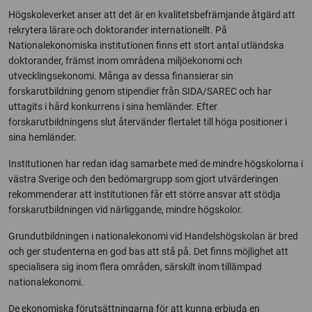
Högskoleverket anser att det är en kvalitetsbefrämjande åtgärd att
rekrytera lärare och doktorander internationellt. På
Nationalekonomiska institutionen finns ett stort antal utländska
doktorander, främst inom områdena miljöekonomi och
utvecklingsekonomi. Många av dessa finansierar sin
forskarutbildning genom stipendier från SIDA/SAREC och har
uttagits i hård konkurrens i sina hemländer. Efter
forskarutbildningens slut återvänder flertalet till höga positioner i
sina hemländer.
Institutionen har redan idag samarbete med de mindre högskolorna i
västra Sverige och den bedömargrupp som gjort utvärderingen
rekommenderar att institutionen får ett större ansvar att stödja
forskarutbildningen vid närliggande, mindre högskolor.
Grundutbildningen i nationalekonomi vid Handelshögskolan är bred
och ger studenterna en god bas att stå på. Det finns möjlighet att
specialisera sig inom flera områden, särskilt inom tillämpad
nationalekonomi.
De ekonomiska förutsättningarna för att kunna erbjuda en