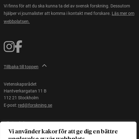
Vi finns för att du ska kunna ta del av svensk forskning. Dessutom
hjälper vi journalister att komma i kontakt med forskare.
Läs mer om
webbplatsen.
Tillbaka till toppen
Vetenskapsrådet
Hantverkargatan 11 B
112 21 Stockholm
E-post:
red@forskning.se
Tillgänglighet
Vi använder kakor för att ge dig en bättre