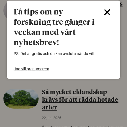
Gammalt skinn var Sveriges
Få tips om ny
äldsta sko
forskning tre gånger i
22 juni 2026
veckan med vårt
Det som arkeologer länge trodde var en
björnfäll visar sig vara delar av en 2000 år
nyhetsbrev!
gammal sko. Fyndet bär spår av romerskt
skomode och beskrivs som mycket ovanligt i
PS. Det är gratis och du kan avsluta när du vill.
Norden.
Arkeologi
Jag vill prenumerera
Så mycket eklandskap
krävs för att rädda hotade
arter
22 juni 2026