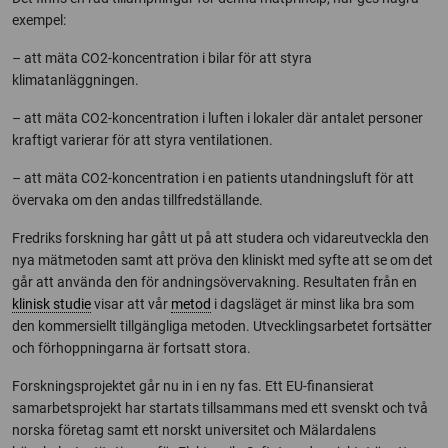
exempel:
– att mäta CO2-koncentration i bilar för att styra
klimatanläggningen.
– att mäta CO2-koncentration i luften i lokaler där antalet personer
kraftigt varierar för att styra ventilationen.
– att mäta CO2-koncentration i en patients utandningsluft för att
övervaka om den andas tillfredställande.
Fredriks forskning har gått ut på att studera och vidareutveckla den
nya mätmetoden samt att pröva den kliniskt med syfte att se om det
går att använda den för andningsövervakning. Resultaten från en
klinisk studie
visar att vår
metod
i dagsläget är minst lika bra som
den kommersiellt tillgängliga metoden. Utvecklingsarbetet fortsätter
och förhoppningarna är fortsatt stora.
Forskningsprojektet går nu in i en ny fas. Ett EU-finansierat
samarbetsprojekt har startats tillsammans med ett svenskt och två
norska företag samt ett norskt universitet och Mälardalens