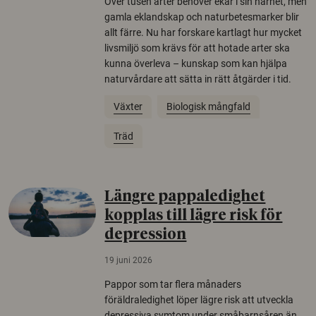
Över tusen arter behöver ekar i sin närhet, men
gamla eklandskap och naturbetesmarker blir
allt färre. Nu har forskare kartlagt hur mycket
livsmiljö som krävs för att hotade arter ska
kunna överleva – kunskap som kan hjälpa
naturvårdare att sätta in rätt åtgärder i tid.
Växter
Biologisk mångfald
Träd
Längre pappaledighet
kopplas till lägre risk för
depression
19 juni 2026
Pappor som tar flera månaders
föräldraledighet löper lägre risk att utveckla
depressiva symtom under småbarnsåren än