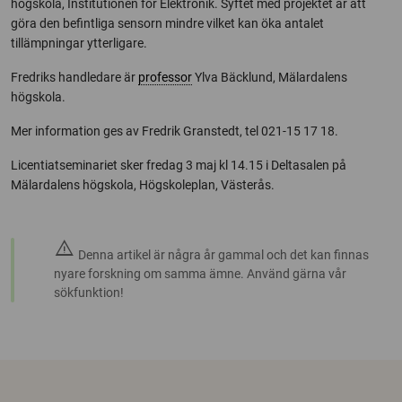
högskola, Institutionen för Elektronik. Syftet med projektet är att
göra den befintliga sensorn mindre vilket kan öka antalet
tillämpningar ytterligare.
Fredriks handledare är
professor
Ylva Bäcklund, Mälardalens
högskola.
Mer information ges av Fredrik Granstedt, tel 021-15 17 18.
Licentiatseminariet sker fredag 3 maj kl 14.15 i Deltasalen på
Mälardalens högskola, Högskoleplan, Västerås.
warning
Denna artikel är några år gammal och det kan finnas
nyare forskning om samma ämne. Använd gärna vår
sökfunktion!