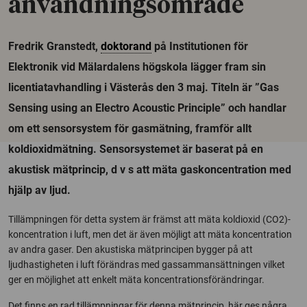
användningsområde
Fredrik Granstedt,
doktorand
på Institutionen för
Elektronik vid Mälardalens högskola lägger fram sin
licentiatavhandling i Västerås den 3 maj. Titeln är ”Gas
Sensing using an Electro Acoustic Principle” och handlar
om ett sensorsystem för gasmätning, framför allt
koldioxidmätning. Sensorsystemet är baserat på en
akustisk mätprincip, d v s att mäta gaskoncentration med
hjälp av ljud.
Tillämpningen för detta system är främst att mäta koldioxid (CO2)-
koncentration i luft, men det är även möjligt att mäta koncentration
av andra gaser. Den akustiska mätprincipen bygger på att
ljudhastigheten i luft förändras med gassammansättningen vilket
ger en möjlighet att enkelt mäta koncentrationsförändringar.
Det finns en rad tillämpningar för denna mätprincip, här ges några