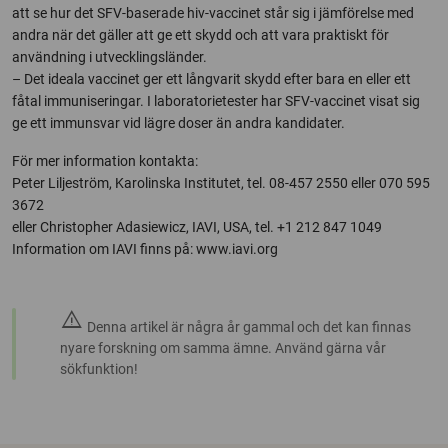
att se hur det SFV-baserade hiv-vaccinet står sig i jämförelse med
andra när det gäller att ge ett skydd och att vara praktiskt för
användning i utvecklingsländer.
– Det ideala vaccinet ger ett långvarit skydd efter bara en eller ett
fåtal immuniseringar. I laboratorietester har SFV-vaccinet visat sig
ge ett immunsvar vid lägre doser än andra kandidater.
För mer information kontakta:
Peter Liljeström, Karolinska Institutet, tel. 08-457 2550 eller 070 595
3672
eller Christopher Adasiewicz, IAVI, USA, tel. +1 212 847 1049
Information om IAVI finns på: www.iavi.org
warning
Denna artikel är några år gammal och det kan finnas
nyare forskning om samma ämne. Använd gärna vår
sökfunktion!