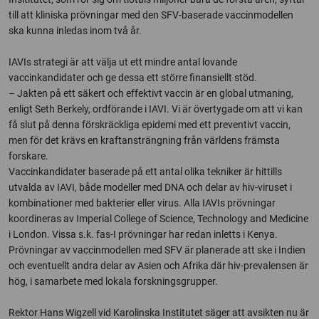
till att kliniska prövningar med den SFV-baserade vaccinmodellen
ska kunna inledas inom två år.
IAVIs strategi är att välja ut ett mindre antal lovande
vaccinkandidater och ge dessa ett större finansiellt stöd.
– Jakten på ett säkert och effektivt vaccin är en global utmaning,
enligt Seth Berkely, ordförande i IAVI. Vi är övertygade om att vi kan
få slut på denna förskräckliga epidemi med ett preventivt vaccin,
men för det krävs en kraftansträngning från världens främsta
forskare.
Vaccinkandidater baserade på ett antal olika tekniker är hittills
utvalda av IAVI, både modeller med DNA och delar av hiv-viruset i
kombinationer med bakterier eller virus. Alla IAVIs prövningar
koordineras av Imperial College of Science, Technology and Medicine
i London. Vissa s.k. fas-I prövningar har redan inletts i Kenya.
Prövningar av vaccinmodellen med SFV är planerade att ske i Indien
och eventuellt andra delar av Asien och Afrika där hiv-prevalensen är
hög, i samarbete med lokala forskningsgrupper.
Rektor Hans Wigzell vid Karolinska Institutet säger att avsikten nu är