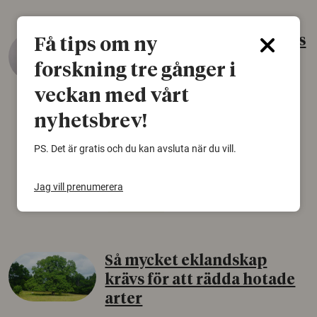
Gammalt skinn var Sveriges
Få tips om ny
äldsta sko
forskning tre gånger i
22 juni 2026
veckan med vårt
Det som arkeologer länge trodde var en
nyhetsbrev!
björnfäll visar sig vara delar av en 2000 år
gammal sko. Fyndet bär spår av romerskt
PS. Det är gratis och du kan avsluta när du vill.
skomode och beskrivs som mycket ovanligt i
Norden.
Jag vill prenumerera
Arkeologi
Så mycket eklandskap
krävs för att rädda hotade
arter