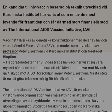
En kandidat till hiv-vaccin baserad på teknik utvecklad vid
Karolinska Institutet har valts ut som en av de mest
lovande för framtiden och får därmed stort finansiellt stöd
av The International AIDS Vaccine Initiative, IAVI.
Vaccinet tillverkas av genetiska konstruktioner med delar av hiv och
viruset Semliki Forest Virus (SFV), en modell som utvecklats av
professor
Peter Liljeström vid Karolinska Institutet och företaget
Bioption.
– I laboratorietester har SFV-baserade hiv-vacciner visat sig vara
mycket säkra, de har inducerat ett effektivt immunsvar mot hiv och
givit skydd mot AIDS i försökdjur, säger Peter Liljeström. Nästa steg
är nu att göra tekniken möjlig för försök på människa.
The International AIDS Vaccine Initiative, IAVI, är en icke-
vinstdrivande organisation vars målsättning är att skynda på
utvecklingen av ett skyddande hiv-vaccin som dessutom ska vara
globalt tillgängligt. Stödet till forskningsgruppen vid Karolinska
Insititutet, som rör sig om tiotals miljoner bara de första åren, syftar