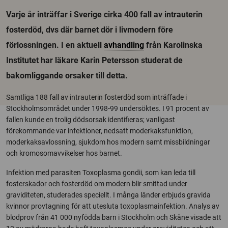
Varje år inträffar i Sverige cirka 400 fall av intrauterin
fosterdöd, dvs där barnet dör i livmodern före
förlossningen. I en aktuell
avhandling
från Karolinska
Institutet har läkare Karin Petersson studerat de
bakomliggande orsaker till detta.
Samtliga 188 fall av intrauterin fosterdöd som inträffade i
Stockholmsområdet under 1998-99 undersöktes. I 91 procent av
fallen kunde en trolig dödsorsak identifieras; vanligast
förekommande var infektioner, nedsatt moderkaksfunktion,
moderkaksavlossning, sjukdom hos modern samt missbildningar
och kromosomavvikelser hos barnet.
Infektion med parasiten Toxoplasma gondii, som kan leda till
fosterskador och fosterdöd om modern blir smittad under
graviditeten, studerades speciellt. I många länder erbjuds gravida
kvinnor provtagning för att utesluta toxoplasmainfektion. Analys av
blodprov från 41 000 nyfödda barn i Stockholm och Skåne visade att