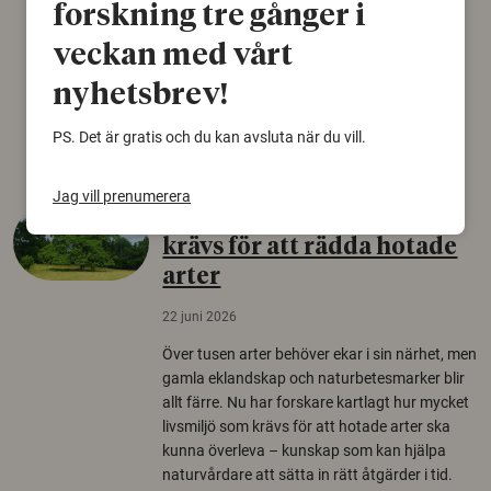
björnfäll visar sig vara delar av en 2000 år
forskning tre gånger i
gammal sko. Fyndet bär spår av romerskt
veckan med vårt
skomode och beskrivs som mycket ovanligt i
Norden.
nyhetsbrev!
Arkeologi
PS. Det är gratis och du kan avsluta när du vill.
Jag vill prenumerera
Så mycket eklandskap
krävs för att rädda hotade
arter
22 juni 2026
Över tusen arter behöver ekar i sin närhet, men
gamla eklandskap och naturbetesmarker blir
allt färre. Nu har forskare kartlagt hur mycket
livsmiljö som krävs för att hotade arter ska
kunna överleva – kunskap som kan hjälpa
naturvårdare att sätta in rätt åtgärder i tid.