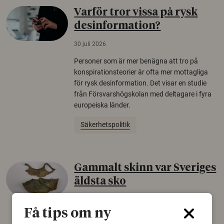
Varför tror vissa på rysk
desinformation?
30 juli 2026
Personer som är mer benägna att tro på
konspirationsteorier är ofta mer mottagliga
för rysk desinformation. Det visar en studie
från Försvarshögskolan med deltagare i fyra
europeiska länder.
Säkerhetspolitik
Gammalt skinn var Sveriges
äldsta sko
22 juni 2026
Få tips om ny
Det som arkeologer länge trodde var en