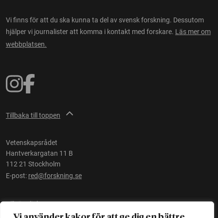
Vi finns för att du ska kunna ta del av svensk forskning. Dessutom
hjälper vi journalister att komma i kontakt med forskare.
Läs mer om
webbplatsen.
Tillbaka till toppen
Vetenskapsrådet
Hantverkargatan 11 B
112 21 Stockholm
E-post:
red@forskning.se
Tillgänglighet
Vi använder kakor för att ge dig en bättre