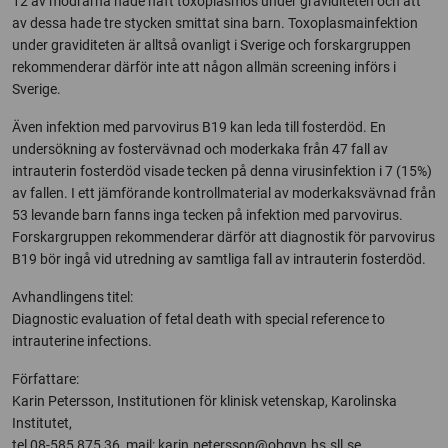
12 av mödrarna hade haft toxoplasmos under graviditeten och att
av dessa hade tre stycken smittat sina barn. Toxoplasmainfektion
under graviditeten är alltså ovanligt i Sverige och forskargruppen
rekommenderar därför inte att någon allmän screening införs i
Sverige.
Även infektion med parvovirus B19 kan leda till fosterdöd. En
undersökning av fostervävnad och moderkaka från 47 fall av
intrauterin fosterdöd visade tecken på denna virusinfektion i 7 (15%)
av fallen. I ett jämförande kontrollmaterial av moderkaksvävnad från
53 levande barn fanns inga tecken på infektion med parvovirus.
Forskargruppen rekommenderar därför att diagnostik för parvovirus
B19 bör ingå vid utredning av samtliga fall av intrauterin fosterdöd.
Avhandlingens titel:
Diagnostic evaluation of fetal death with special reference to
intrauterine infections.
Författare:
Karin Petersson, Institutionen för klinisk vetenskap, Karolinska
Institutet,
tel 08-585 875 36, mail:
karin.petersson@obgyn.hs.sll.se