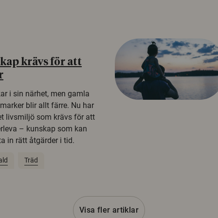
ap krävs för att
r
kar i sin närhet, men gamla
rker blir allt färre. Nu har
t livsmiljö som krävs för att
erleva – kunskap som kan
 in rätt åtgärder i tid.
ald
Träd
Visa fler artiklar