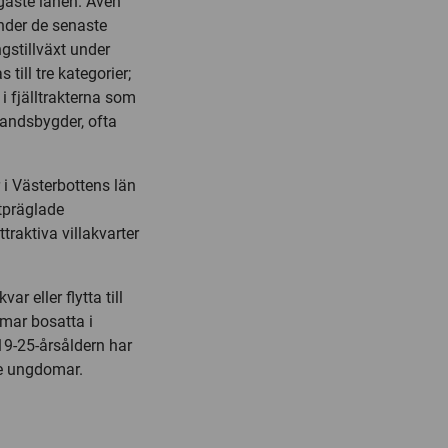
igaste länen. Även
nder de senaste
gstillväxt under
ill tre kategorier;
i fjälltrakterna som
landsbygder, ofta
i Västerbottens län
utpräglade
traktiva villakvarter
r eller flytta till
mar bosatta i
19-25-årsåldern har
gre ungdomar.