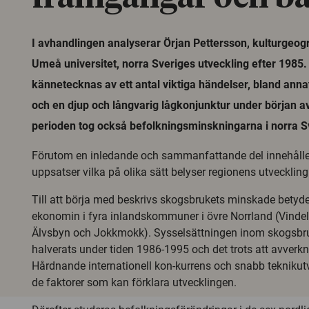
I avhandlingen analyserar Örjan Pettersson, kulturgeogr
Umeå universitet, norra Sveriges utveckling efter 1985
kännetecknas av ett antal viktiga händelser, bland anna
och en djup och långvarig lågkonjunktur under början a
perioden tog också befolkningsminskningarna i norra Sv
Förutom en inledande och sammanfattande del innehålle
uppsatser vilka på olika sätt belyser regionens utveckling
Till att börja med beskrivs skogsbrukets minskade betyde
ekonomin i fyra inlandskommuner i övre Norrland (Vindel
Älvsbyn och Jokkmokk). Sysselsättningen inom skogsbru
halverats under tiden 1986-1995 och det trots att avverk
Hårdnande internationell kon-kurrens och snabb teknikut
de faktorer som kan förklara utvecklingen.