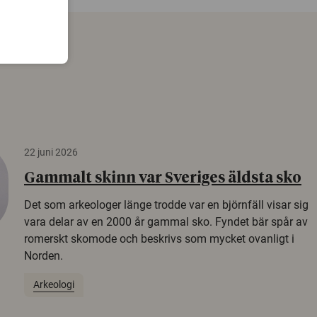
22 juni 2026
Gammalt skinn var Sveriges äldsta sko
Det som arkeologer länge trodde var en björnfäll visar sig
vara delar av en 2000 år gammal sko. Fyndet bär spår av
romerskt skomode och beskrivs som mycket ovanligt i
Norden.
Arkeologi