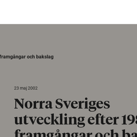
– framgångar och bakslag
23 maj 2002
Norra Sveriges
utveckling efter 19
framgångar och b