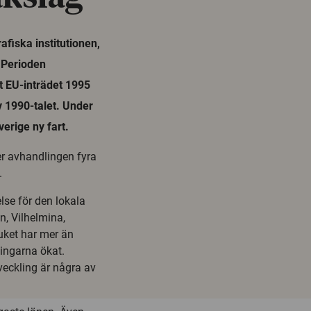
afiska institutionen,
. Perioden
t EU-inträdet 1995
v 1990-talet. Under
erige ny fart.
r avhandlingen fyra
.
lse för den lokala
n, Vilhelmina,
ket har mer än
ningarna ökat.
veckling är några av