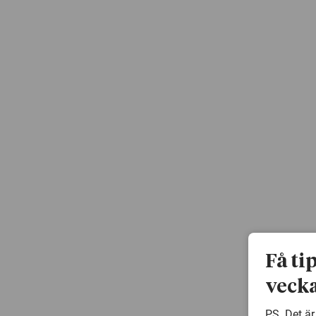
Få ti
vecka
PS. Det är