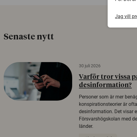
Jag vill p
Senaste nytt
30 juli 2026
Varför tror vissa p
desinformation?
Personer som är mer benäg
konspirationsteorier är oft
desinformation. Det visar e
Försvarshögskolan med del
länder.