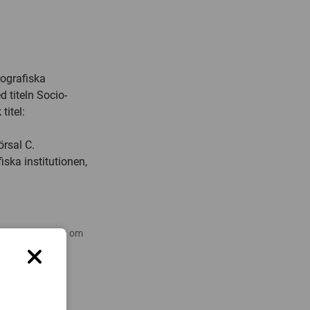
eografiska
 titeln Socio-
titel:
örsal C.
iska institutionen,
 nyare forskning om