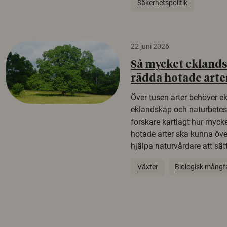
Säkerhetspolitik
22 juni 2026
Så mycket eklandsk
rädda hotade arte
Över tusen arter behöver e
eklandskap och naturbetesma
forskare kartlagt hur mycke
hotade arter ska kunna öv
hjälpa naturvårdare att sätta
Växter
Biologisk mångf