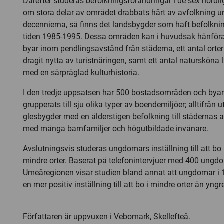
Därefter studeras befolkningsförändringar i de sex nordl
om stora delar av området drabbats hårt av avfolkning u
decennierna, så finns det landsbygder som haft befolknin
tiden 1985-1995. Dessa områden kan i huvudsak hänföras t
byar inom pendlingsavstånd från städerna, ett antal orter 
dragit nytta av turistnäringen, samt ett antal natursköna 
med en särpräglad kulturhistoria.
I den tredje uppsatsen har 500 bostadsområden och byar 
grupperats till sju olika typer av boendemiljöer; alltifrån 
glesbygder med en ålderstigen befolkning till städernas at
med många barnfamiljer och högutbildade invånare.
Avslutningsvis studeras ungdomars inställning till att bo kva
mindre orter. Baserat på telefonintervjuer med 400 ungdo
Umeåregionen visar studien bland annat att ungdomar i 
en mer positiv inställning till att bo i mindre orter än yn
Författaren är uppvuxen i Vebomark, Skellefteå.