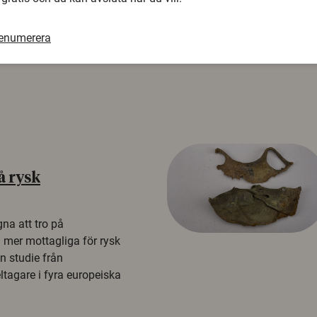
renumerera
å rysk
na att tro på
a mer mottagliga för rysk
n studie från
tagare i fyra europeiska