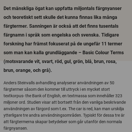
Det mänskliga ögat kan uppfatta miljontals färgnyanser
och teoretiskt sett skulle det kunna finnas lika många
färgtermer. Sanningen är också att det finns tusentals
färgnamn i språk som engelska och svenska. Tidigare
forskning har främst fokuserat på de ungefär 11 termer
som man kan kalla grundläggande – Basic Colour Terms
(motsvarande vit, svart, röd, gul, grön, blå, brun, rosa,
brun, orange, och grå).
Anders Steinvalls avhandling analyserar användningen av 50
färgtermer såsom den kommer till uttryck i en mycket stort
textkorpus- the Bank of English, en textmassa som innehåller 323
miljoner ord. Studien visar att bortsett från den vanliga beskrivande
användningen av färgord som t.ex. The car is red, kan man urskilja
ytterligare tre andra användningsområden. Typiskt för dessa tre är
att färgtermerna skapar betydelser som går utanför den normala
färgnyansen.