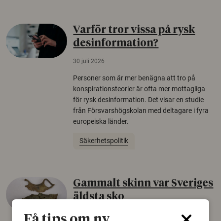
Varför tror vissa på rysk
desinformation?
30 juli 2026
Personer som är mer benägna att tro på
konspirationsteorier är ofta mer mottagliga
för rysk desinformation. Det visar en studie
från Försvarshögskolan med deltagare i fyra
europeiska länder.
Säkerhetspolitik
Gammalt skinn var Sveriges
äldsta sko
22 juni 2026
Få tips om ny