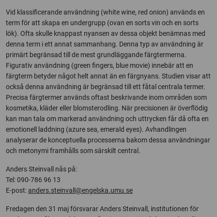
Vid klassificerande användning (white wine, red onion) används en
term för att skapa en undergrupp (ovan en sorts vin och en sorts
lök). Ofta skulle knappast nyansen av dessa objekt benämnas med
denna term i ett annat sammanhang. Denna typ av användning är
primärt begränsad till de mest grundläggande färgtermerna.
Figurativ användning (green fingers, blue movie) innebär att en
färgterm betyder något helt annat än en färgnyans. Studien visar att
också denna användning är begränsad till ett fåtal centrala termer.
Precisa färgtermer används oftast beskrivande inom områden som
kosmetika, kläder eller blomsterodling. När precisionen är överflödig
kan man tala om markerad användning och uttrycken får då ofta en
emotionell laddning (azure sea, emerald eyes). Avhandlingen
analyserar de konceptuella processerna bakom dessa användningar
och metonymi framhålls som särskilt central.
Anders Steinvall nås på:
Tel: 090-786 96 13
E-post:
anders.steinvall@engelska.umu.se
Fredagen den 31 maj försvarar Anders Steinvall, institutionen för