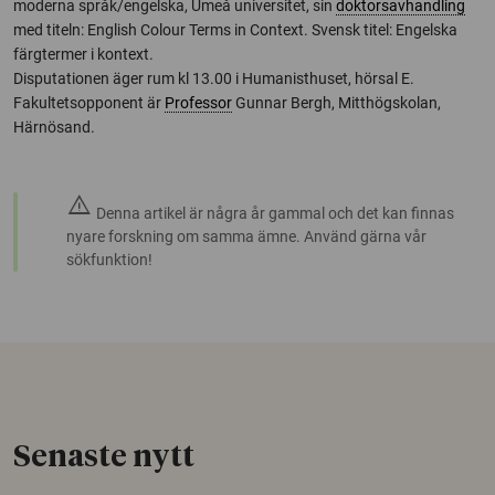
moderna språk/engelska, Umeå universitet, sin
doktorsavhandling
med titeln: English Colour Terms in Context. Svensk titel: Engelska
färgtermer i kontext.
Disputationen äger rum kl 13.00 i Humanisthuset, hörsal E.
Fakultetsopponent är
Professor
Gunnar Bergh, Mitthögskolan,
Härnösand.
warning
Denna artikel är några år gammal och det kan finnas
nyare forskning om samma ämne. Använd gärna vår
sökfunktion!
Senaste nytt