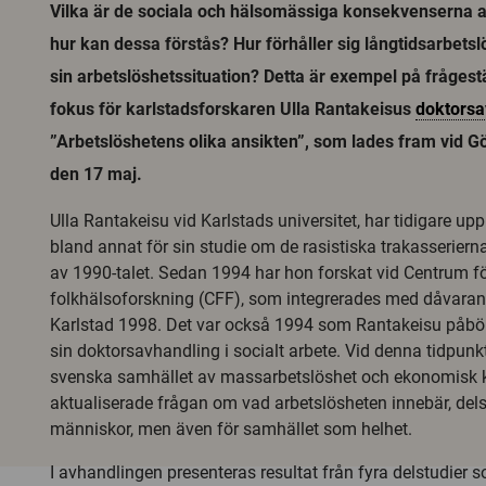
Vilka är de sociala och hälsomässiga konsekvenserna a
hur kan dessa förstås? Hur förhåller sig långtidsarbetsl
sin arbetslöshetssituation? Detta är exempel på frågestä
fokus för karlstadsforskaren Ulla Rantakeisus
doktorsa
”Arbetslöshetens olika ansikten”, som lades fram vid Gö
den 17 maj.
Ulla Rantakeisu vid Karlstads universitet, har tidigare
bland annat för sin studie om de rasistiska trakasserierna
av 1990-talet. Sedan 1994 har hon forskat vid Centrum f
folkhälsoforskning (CFF), som integrerades med dåvara
Karlstad 1998. Det var också 1994 som Rantakeisu påbö
sin doktorsavhandling i socialt arbete. Vid denna tidpunk
svenska samhället av massarbetslöshet och ekonomisk kr
aktualiserade frågan om vad arbetslösheten innebär, dels
människor, men även för samhället som helhet.
I avhandlingen presenteras resultat från fyra delstudier s