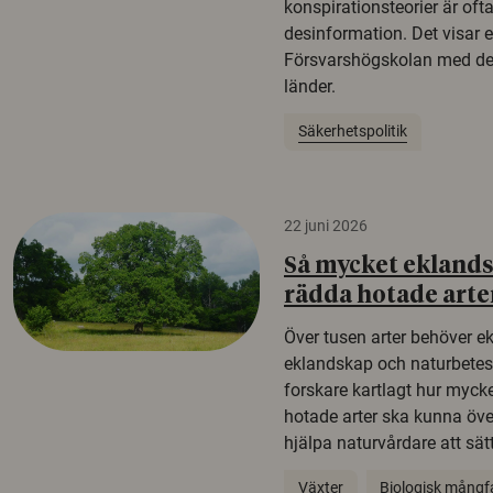
konspirationsteorier är oft
desinformation. Det visar e
Försvarshögskolan med del
länder.
Säkerhetspolitik
22 juni 2026
Så mycket eklandsk
rädda hotade arte
Över tusen arter behöver e
eklandskap och naturbetesma
forskare kartlagt hur mycke
hotade arter ska kunna öv
hjälpa naturvårdare att sätta
Växter
Biologisk mångf