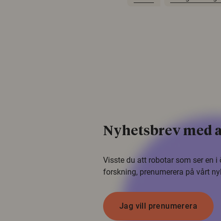
Nyhetsbrev med a
Visste du att robotar som ser en 
forskning, prenumerera på vårt ny
Jag vill prenumerera