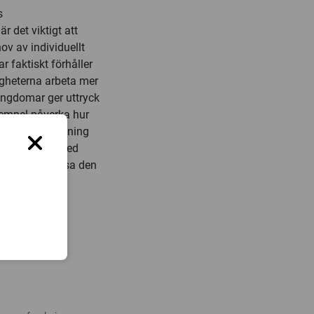
s
 det viktigt att
v av individuellt
 faktiskt förhåller
digheterna arbeta mer
 ungdomar ger uttryck
xempel påverka hur
kolning, utbildning
r som arbetar med
för att begränsa den
ryck för.