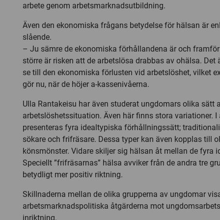
arbete genom arbetsmarknadsutbildning.
Även den ekonomiska frågans betydelse för hälsan är en
slående.
– Ju sämre de ekonomiska förhållandena är och framföra
större är risken att de arbetslösa drabbas av ohälsa. Det är
se till den ekonomiska förlusten vid arbetslöshet, vilket 
gör nu, när de höjer a-kassenivåerna.
Ulla Rantakeisu har även studerat ungdomars olika sätt a
arbetslöshetssituation. Även här finns stora variationer. 
presenteras fyra idealtypiska förhållningssätt; traditionali
sökare och frifräsare. Dessa typer kan även kopplas till o
könsmönster. Vidare skiljer sig hälsan åt mellan de fyra i
Speciellt ”frifräsarnas” hälsa avviker från de andra tre gr
betydligt mer positiv riktning.
Skillnaderna mellan de olika grupperna av ungdomar visar
arbetsmarknadspolitiska åtgärderna mot ungdomsarbetsl
inriktning.