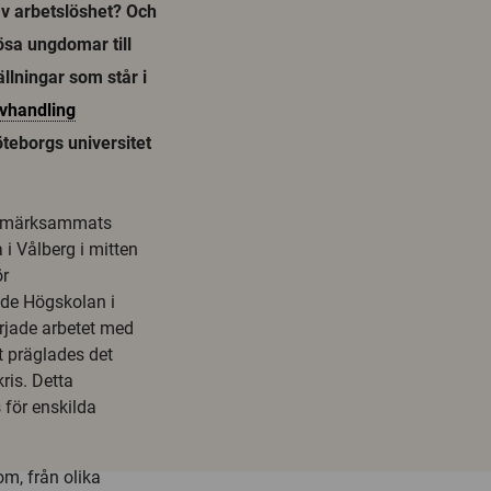
v arbetslöshet? Och
ösa ungdomar till
llningar som står i
vhandling
teborgs universitet
 uppmärksammats
 i Vålberg i mitten
ör
nde Högskolan i
rjade arbetet med
t präglades det
is. Detta
 för enskilda
om, från olika