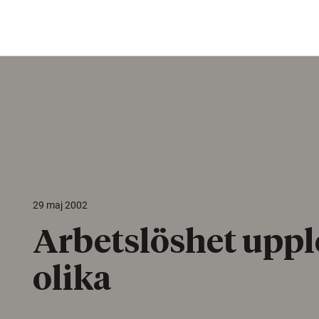
29 maj 2002
Arbetslöshet uppl
olika