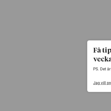
Få ti
vecka
PS. Det är
Jag vill p