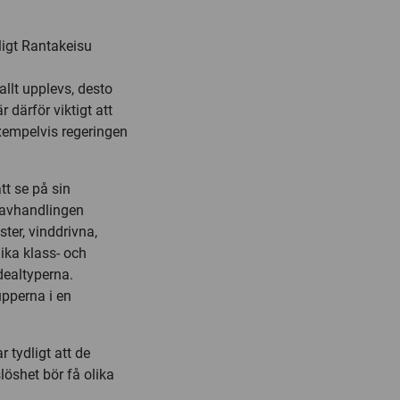
ligt Rantakeisu
llt upplevs, desto
 därför viktigt att
exempelvis regeringen
tt se på sin
I avhandlingen
ster, vinddrivna,
lika klass- och
dealtyperna.
upperna i en
 tydligt att de
öshet bör få olika