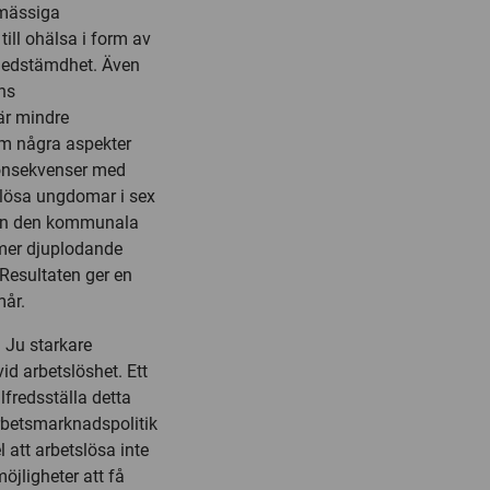
omässiga
till ohälsa i form av
 nedstämdhet. Även
ns
är mindre
am några aspekter
 konsekvenser med
slösa ungdomar i sex
rån den kommunala
 mer djuplodande
Resultaten ger en
mår.
. Ju starkare
d arbetslöshet. Ett
lfredsställa detta
arbetsmarknadspolitik
l att arbetslösa inte
öjligheter att få