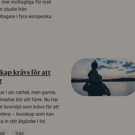
a mer mottagliga för rysk
n studie från
tagare i fyra europeiska
ap krävs för att
r
kar i sin närhet, men gamla
rker blir allt färre. Nu har
t livsmiljö som krävs för att
erleva – kunskap som kan
 in rätt åtgärder i tid.
ald
Träd