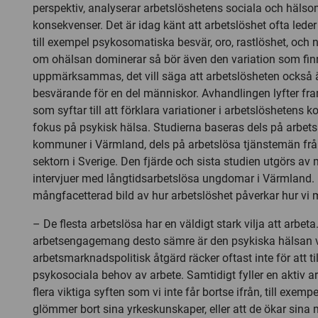
perspektiv, analyserar arbetslöshetens sociala och häls
konsekvenser. Det är idag känt att arbetslöshet ofta leder 
till exempel psykosomatiska besvär, oro, rastlöshet, och
om ohälsan dominerar så bör även den variation som fin
uppmärksammas, det vill säga att arbetslösheten också 
besvärande för en del människor. Avhandlingen lyfter fr
som syftar till att förklara variationer i arbetslöshetens
fokus på psykisk hälsa. Studierna baseras dels på arbet
kommuner i Värmland, dels på arbetslösa tjänstemän f
sektorn i Sverige. Den fjärde och sista studien utgörs av
intervjuer med långtidsarbetslösa ungdomar i Värmland. 
mångfacetterad bild av hur arbetslöshet påverkar hur vi 
– De flesta arbetslösa har en väldigt stark vilja att arbeta
arbetsengagemang desto sämre är den psykiska hälsan vi
arbetsmarknadspolitisk åtgärd räcker oftast inte för att til
psykosociala behov av arbete. Samtidigt fyller en aktiv 
flera viktiga syften som vi inte får bortse ifrån, till exempe
glömmer bort sina yrkeskunskaper, eller att de ökar sina m