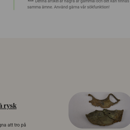
Denna artikel är några år gammal och det kan finnas
samma ämne. Använd gärna vår sökfunktion!
å rysk
na att tro på