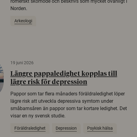
romerskt skomode och beskrivs som mycket ovanligt i
Norden.
Arkeologi
19 juni 2026
Längre pappaledighet kopplas till
lägre risk för depression
Pappor som tar flera månaders föräldraledighet löper
lägre risk att utveckla depressiva symtom under
småbarnsåren än pappor som tar kortare ledighet. Det
visar en ny svensk studie.
Föräldraledighet
Depression
Psykisk hälsa