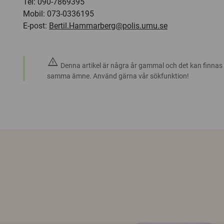
Tel: 090-7869395
Mobil: 073-0336195
E-post:
Bertil.Hammarberg@polis.umu.se
warning
Denna artikel är några år gammal och det kan finnas
samma ämne. Använd gärna vår sökfunktion!