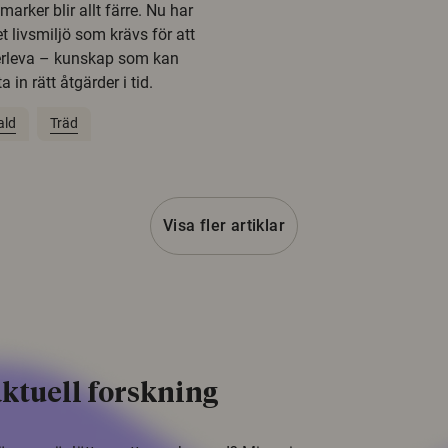
rker blir allt färre. Nu har
t livsmiljö som krävs för att
erleva – kunskap som kan
 in rätt åtgärder i tid.
ald
Träd
Visa fler artiklar
ktuell forskning