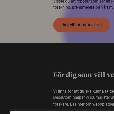
Visste du att robotar som ser en 
forskning, prenumerera på vårt ny
Jag vill prenumerera
För dig som vill v
Vi finns för att du ska kunna ta d
Dessutom hjälper vi journalister 
forskare.
Läs mer om webbplatse