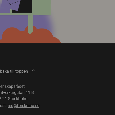
lbaka till toppen
tenskapsrådet
ntverkargatan 11 B
2 21 Stockholm
post:
red@forskning.se