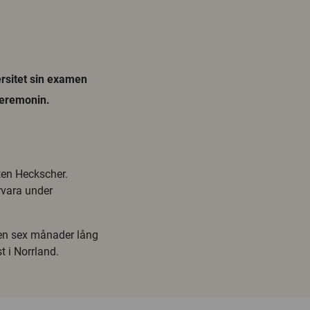
ersitet sin examen
ceremonin.
ten Heckscher.
rvara under
 en sex månader lång
t i Norrland.