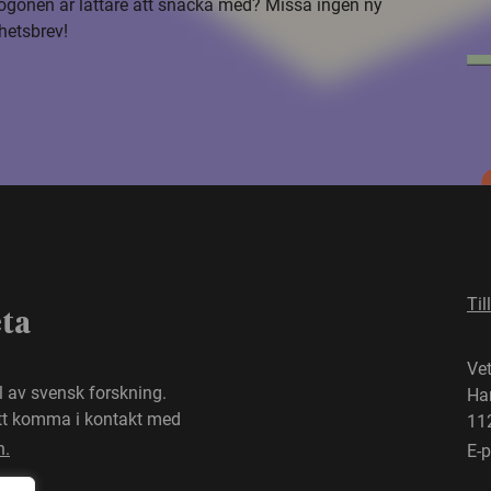
i ögonen är lättare att snacka med? Missa ingen ny
hetsbrev!
Til
eta
Ve
el av svensk forskning.
Ha
att komma i kontakt med
11
n.
E-