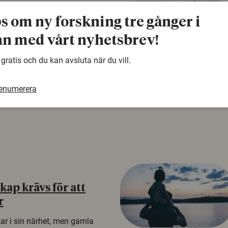
ps om ny forskning tre gånger i
å rysk
n med vårt nyhetsbrev!
na att tro på
 gratis och du kan avsluta när du vill.
a mer mottagliga för rysk
n studie från
renumerera
tagare i fyra europeiska
ap krävs för att
r
kar i sin närhet, men gamla