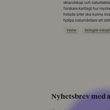
eklandskap och naturbetesma
forskare kartlagt hur mycke
hotade arter ska kunna öv
hjälpa naturvårdare att sätta
Växter
Biologisk mångf
Nyhetsbrev med a