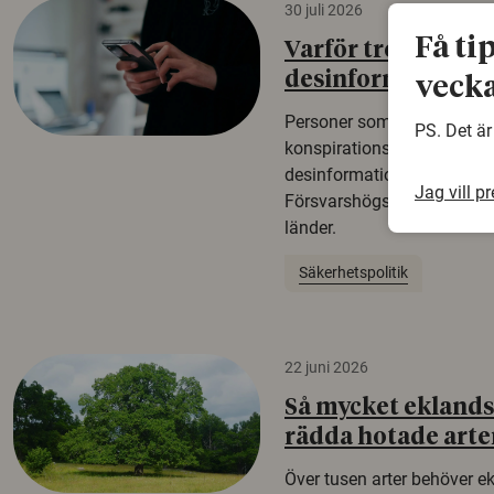
30 juli 2026
Få ti
Varför tror vissa p
desinformation?
vecka
Personer som är mer benäg
PS. Det är
konspirationsteorier är oft
desinformation. Det visar e
Jag vill p
Försvarshögskolan med del
länder.
Säkerhetspolitik
22 juni 2026
Så mycket eklandsk
rädda hotade arte
Över tusen arter behöver e