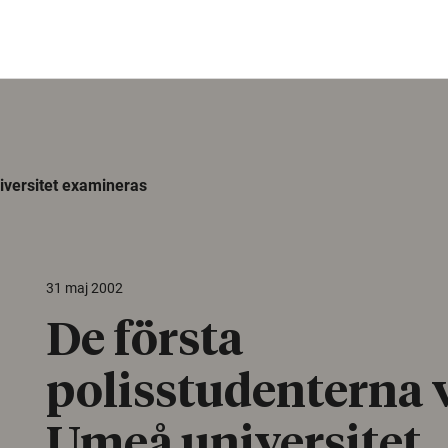
iversitet examineras
31 maj 2002
De första
polisstudenterna 
Umeå universitet