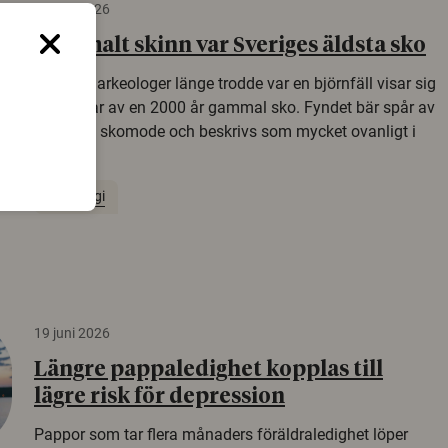
22 juni 2026
Gammalt skinn var Sveriges äldsta sko
Det som arkeologer länge trodde var en björnfäll visar sig
vara delar av en 2000 år gammal sko. Fyndet bär spår av
romerskt skomode och beskrivs som mycket ovanligt i
Norden.
Arkeologi
19 juni 2026
Längre pappaledighet kopplas till
lägre risk för depression
Pappor som tar flera månaders föräldraledighet löper