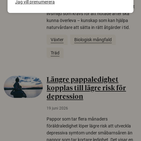
Jag vill prenumerera
allt färre. Nu har forskare kartlagt hur mycket
livsmiljö som krävs för att hotade arter ska
kunna överleva – kunskap som kan hjälpa
naturvårdare att sätta in rätt åtgärder i tid.
Växter
Biologisk mångfald
Träd
Längre pappaledighet
kopplas till lägre risk för
depression
19 juni 2026
Pappor som tar flera månaders
föräldraledighet löper lägre risk att utveckla
depressiva symtom under småbarnsåren än
pappor som tar kortare ledighet. Det visar en