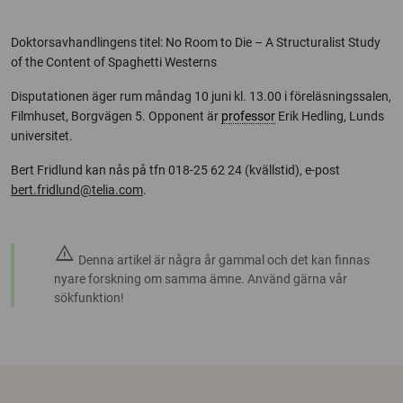
Doktorsavhandlingens titel: No Room to Die – A Structuralist Study
of the Content of Spaghetti Westerns
Disputationen äger rum måndag 10 juni kl. 13.00 i föreläsningssalen,
Filmhuset, Borgvägen 5. Opponent är
professor
Erik Hedling, Lunds
universitet.
Bert Fridlund kan nås på tfn 018-25 62 24 (kvällstid), e-post
bert.fridlund@telia.com
.
warning
Denna artikel är några år gammal och det kan finnas
nyare forskning om samma ämne. Använd gärna vår
sökfunktion!