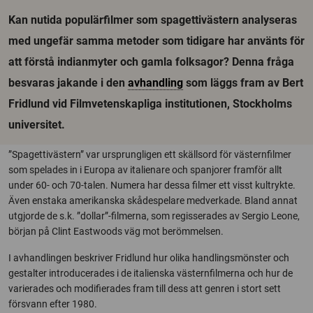
Kan nutida populärfilmer som spagettivästern analyseras
med ungefär samma metoder som tidigare har använts för
att förstå indianmyter och gamla folksagor? Denna fråga
besvaras jakande i den
avhandling
som läggs fram av Bert
Fridlund vid Filmvetenskapliga institutionen, Stockholms
universitet.
”Spagettivästern” var ursprungligen ett skällsord för västernfilmer
som spelades in i Europa av italienare och spanjorer framför allt
under 60- och 70-talen. Numera har dessa filmer ett visst kultrykte.
Även enstaka amerikanska skådespelare medverkade. Bland annat
utgjorde de s.k. ”dollar”-filmerna, som regisserades av Sergio Leone,
början på Clint Eastwoods väg mot berömmelsen.
I avhandlingen beskriver Fridlund hur olika handlingsmönster och
gestalter introducerades i de italienska västernfilmerna och hur de
varierades och modifierades fram till dess att genren i stort sett
försvann efter 1980.