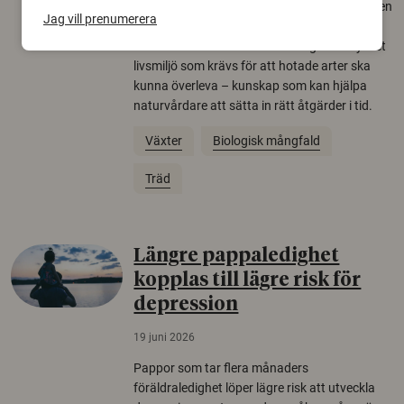
Över tusen arter behöver ekar i sin närhet, men
Jag vill prenumerera
gamla eklandskap och naturbetesmarker blir
allt färre. Nu har forskare kartlagt hur mycket
livsmiljö som krävs för att hotade arter ska
kunna överleva – kunskap som kan hjälpa
naturvårdare att sätta in rätt åtgärder i tid.
Växter
Biologisk mångfald
Träd
Längre pappaledighet
kopplas till lägre risk för
depression
19 juni 2026
Pappor som tar flera månaders
föräldraledighet löper lägre risk att utveckla