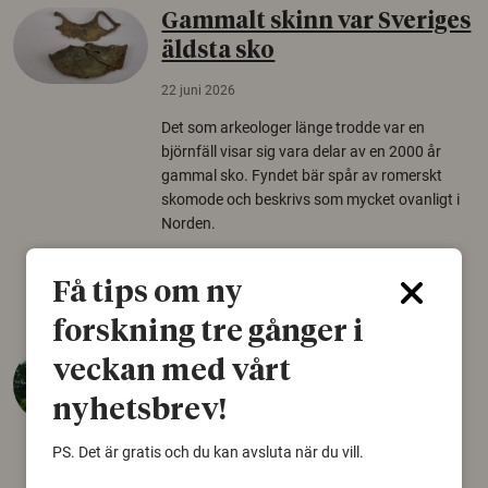
Gammalt skinn var Sveriges
äldsta sko
22 juni 2026
Det som arkeologer länge trodde var en
björnfäll visar sig vara delar av en 2000 år
gammal sko. Fyndet bär spår av romerskt
skomode och beskrivs som mycket ovanligt i
Norden.
Arkeologi
Få tips om ny
forskning tre gånger i
Så mycket eklandskap
veckan med vårt
krävs för att rädda hotade
nyhetsbrev!
arter
PS. Det är gratis och du kan avsluta när du vill.
22 juni 2026