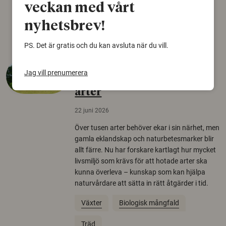
Norden.
veckan med vårt
Arkeologi
nyhetsbrev!
PS. Det är gratis och du kan avsluta när du vill.
Så mycket eklandskap
Jag vill prenumerera
krävs för att rädda hotade
arter
22 juni 2026
Över tusen arter behöver ekar i sin närhet, men
gamla eklandskap och naturbetesmarker blir
allt färre. Nu har forskare kartlagt hur mycket
livsmiljö som krävs för att hotade arter ska
kunna överleva – kunskap som kan hjälpa
naturvårdare att sätta in rätt åtgärder i tid.
Växter
Biologisk mångfald
Träd