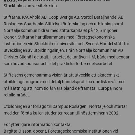
Stockholms universitets sida.
Stiftarna, ICA Ahold AB, Coop Sverige AB, Statoil Detaljhandel AB,
Roslagens Sparbanks Stiftelse för forskning och utbildning samt
Norrtälje kommun bidrar med stiftarkapitalet på 12,5 miljoner
kronor. Stiftarna har tillsammans med Företagsekonomiska
institutionen vid Stockholms universitet och Svensk Handel stått för
utvecklingen av utbildningslinjen. Från Norrtälje kommun har VD
Christer Stighäll deltagit. I arbetet deltar även HM, både med pengar
som huvudsponsor och i det praktiska förberedelsearbetet.
Stiftelsens gemensamma vision är att utveckla ett akademiskt
utbildningsprogram med detalj-handelsprofil på nordisk nivå, med
målsättning att inom tio år vara bland de främsta i Europa inom
retailområdet.
Utbildningen är förlagd till Campus Roslagen i Norrtälje och startar
med den första kullen studenter redan till höstterminenn 2002.
För ytterligare information kontakta:
Birgitta Olsson, docent, Företagsekonomiska institutionen vid