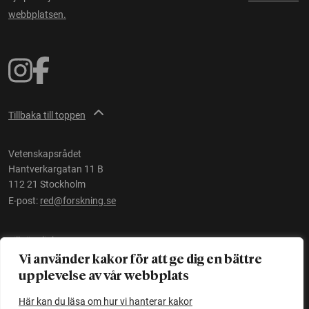
webbplatsen.
Tillbaka till toppen
Vetenskapsrådet
Hantverkargatan 11 B
112 21 Stockholm
E-post:
red@forskning.se
Tillgänglighet
Vi använder kakor för att ge dig en bättre
upplevelse av vår webbplats
Ett initiativ av
Vetenskapsrådet
Här kan du läsa om hur vi hanterar kakor