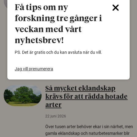
äldsta sko
Få tips om ny
22 juni 2026
forskning tre gånger i
Det som arkeologer länge trodde var en
veckan med vårt
björnfäll visar sig vara delar av en 2000 år
gammal sko. Fyndet bär spår av romerskt
nyhetsbrev!
skomode och beskrivs som mycket ovanligt i
Norden.
PS. Det är gratis och du kan avsluta när du vill.
Arkeologi
Jag vill prenumerera
Så mycket eklandskap
krävs för att rädda hotade
arter
22 juni 2026
Över tusen arter behöver ekar i sin närhet, men
gamla eklandskap och naturbetesmarker blir