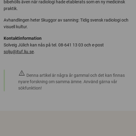
bibehölls även när radiologi hade etablerats som en ny medicinsk
praktik.
Avhandlingen heter Skuggor av sanning: Tidig svensk radiologi och
visuell kultur.
Kontaktinformation
Solveig Jülich kan nås på tel. 08-641 13 03 och e-post
solju@ituf.liu.se
.
warning
Denna artikel är några år gammal och det kan finnas
nyare forskning om samma ämne. Använd gärna vår
sökfunktion!