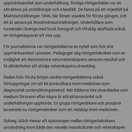
uppmärksamhet som underhållning. Rörliga röntgenbilder var en
attraktion på utställningar och nöjesfält. De fanns på ett nöjesfält på
Malmöutställningen 1896, där filmen visades för första gången, och
ett år senare på Stockholmsutställningen. Underhållare som
turnerade i Sverige med tivoli, fonograf och tittskåp skaffade också
en röntgenapparat att visa upp.
För journalisterna var röntgenbilderna en nyhet som fick stor
uppmärksamhet i pressen. Pedagoger såg röntgentekniken som en
möjlighet att demonstrera naturvetenskapens senaste resultat och
få allmänheten att stödja vetenskapens utveckling.
Redan från första början väckte röntgenbilderna också
förhoppningar om att bli användbara inom medicinen som
diagnostisk undersökningsmetod. När bilderna inte utvecklades som
medium försvann efter några år attraktionsvärdet och
underhållningen upphörde. En grupp röntgenläkare och pionjärer
lanserade nu röntgentekniken som ett redskap inom medicinen.
Solveig Jülich menar att spänningen mellan röntgenteknikens
användning inom både den visuella masskulturen och vetenskapen