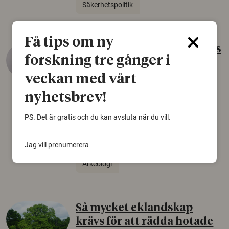
Säkerhetspolitik
Få tips om ny
Gammalt skinn var Sveriges
forskning tre gånger i
äldsta sko
veckan med vårt
22 juni 2026
nyhetsbrev!
Det som arkeologer länge trodde var en
björnfäll visar sig vara delar av en 2000 år
PS. Det är gratis och du kan avsluta när du vill.
gammal sko. Fyndet bär spår av romerskt
skomode och beskrivs som mycket ovanligt i
Norden.
Jag vill prenumerera
Arkeologi
Så mycket eklandskap
krävs för att rädda hotade