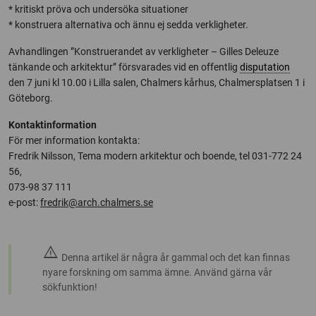
* kritiskt pröva och undersöka situationer
* konstruera alternativa och ännu ej sedda verkligheter.
Avhandlingen ”Konstruerandet av verkligheter – Gilles Deleuze
tänkande och arkitektur” försvarades vid en offentlig
disputation
den 7 juni kl 10.00 i Lilla salen, Chalmers kårhus, Chalmersplatsen 1 i
Göteborg.
Kontaktinformation
För mer information kontakta:
Fredrik Nilsson, Tema modern arkitektur och boende, tel 031-772 24
56,
073-98 37 111
e-post:
fredrik@arch.chalmers.se
warning
Denna artikel är några år gammal och det kan finnas
nyare forskning om samma ämne. Använd gärna vår
sökfunktion!