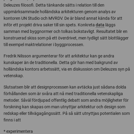
Deleuzes filosofi. Detta tänkande sätts i relation till den
uppmärksammade holländska arkitekturen genom analys av
kontoren UN Studio och MVRDV. De är bland annat kända för att
inför ett projekt driva saker till sin spets. Konkreta
data
läggs
samman med byggnormer och tolkas bokstavligt. Resultatet blir en
konstruerad skiss som på ett överdrivet, men tydligt sätt blottlägger
till exempel maktrelationer i byggprocessen.
Fredrik Nilsson argumenterar för att arkitektur kan ge andra
kunskaper än de traditionella. Detta gör han med bakgrund av
holländska kontors arbetssätt, via en diskussion om Deleuzes syn på
vetenskap.
Slutsatsen blir att designprocessen kan avtäcka just sådana dolda
förhållanden som är svåra att nå med traditionella vetenskapliga
metoder. Såväl fördjupad offentlig debatt som andra möjligheter för
forskning kan skapas om man utnyttjar arkitektur och design som
redskap eller tillvägagångssätt. På så sätt utnyttjas potentialen som
finns i att
* experimentera