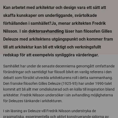
Kan arbetet med arkitektur och design vara ett sätt att
skaffa kunskaper om underliggande, svårtolkade
förhållanden i samhället?Ja, menar arkitekten Fredrik
Nilsson. I sin
doktorsavhandling
läser han filosofen Gilles
Deleuze med arkitektens utgångspunkt och kommer fram
till att arkitektur kan bli ett viktigt och verkningsfullt
redskap för att exempelvis synliggöra värderingar.
Samhället har under de senaste decennierna genomgått omfattande
förändringar och samtidigt har filosofi blivit en vanlig referens i den
debatt som försökt utveckla arkitekturens roll i detta sammanhang.
Den franske filosofen Gilles Deleuze (1925-95) har under 1990-talet
kommit att bli allt mer omdiskuterad och en källa till inspiration bland
arkitekter. Fredrik Nilsson undersöker i sin avhandling möjligheterna
för Deleuzes tänkande i arkitekturen.
I sin läsning av Deleuze vill Fredrik Nilsson understryka de
pragmatiska, experimentella och aktivt konstruerande sidorna av