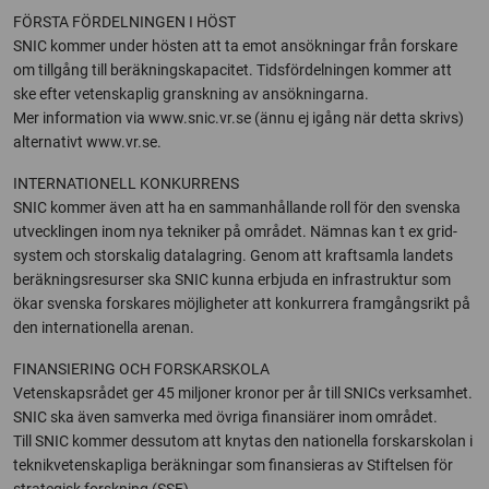
FÖRSTA FÖRDELNINGEN I HÖST
SNIC kommer under hösten att ta emot ansökningar från forskare
om tillgång till beräkningskapacitet. Tidsfördelningen kommer att
ske efter vetenskaplig granskning av ansökningarna.
Mer information via www.snic.vr.se (ännu ej igång när detta skrivs)
alternativt www.vr.se.
INTERNATIONELL KONKURRENS
SNIC kommer även att ha en sammanhållande roll för den svenska
utvecklingen inom nya tekniker på området. Nämnas kan t ex grid-
system och storskalig datalagring. Genom att kraftsamla landets
beräkningsresurser ska SNIC kunna erbjuda en infrastruktur som
ökar svenska forskares möjligheter att konkurrera framgångsrikt på
den internationella arenan.
FINANSIERING OCH FORSKARSKOLA
Vetenskapsrådet ger 45 miljoner kronor per år till SNICs verksamhet.
SNIC ska även samverka med övriga finansiärer inom området.
Till SNIC kommer dessutom att knytas den nationella forskarskolan i
teknikvetenskapliga beräkningar som finansieras av Stiftelsen för