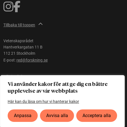
Tillbaka till toppen
Vetenskapsrådet
Hantverkargatan 11 B
112 21 Stockholm
E-post:
red@forskning.se
Tillgänglighet
Vi använder kakor för att ge dig en bättre
upplevelse av vår webbplats
Ett initiativ av
Vetenskapsrådet
Här kan du läsa om hur vi hanterar kakor
Anpassa
Avvisa alla
Acceptera alla