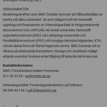
strategisk forskning (SSF).
VERKSAMHETEN
Beräkningskraften som SNIC fördelar kommer att tillhandahållas av
centra vid olika universitet. De som tidigare haft ett nationellt
uppdrag och finansierats av Vetenskapsrådet är Högpresterande
datorcentrum norr (HPC2N) vid Umeå universitet, Nationellt
superdatorcentrum (NSC) vid Linköpings universitet och
Parallelldatorcentrum (PDC) vid Kungliga tekniska högskolan, KTH.
Utöver dessa finns ett flertal regionala centra. SNIC kommer att ta
tillvara på existerande kompetens i Sverige och snabbast möjligt
erbjuda svenska forskare enkel tillgång till ledande datorresurser.
Kontaktinformation
SNIC: Föreståndare Anders Ynnerman
011-36 33 09 /
andyn@itn.liu.se
Vetenskapsrådet: Forskningssekreterare Leif Eriksson
08-546 44 134 /
Leif.Eriksson@vr.se