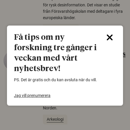
för rysk desinformation. Det visar en studie
från Försvarshögskolan med deltagare i fyra
europeiska länder.
Säkerhetspolitik
Få tips om ny
forskning tre gånger i
Gammalt skinn var Sveriges
veckan med vårt
äldsta sko
nyhetsbrev!
22 juni 2026
PS. Det är gratis och du kan avsluta när du vill.
Det som arkeologer länge trodde var en
björnfäll visar sig vara delar av en 2000 år
gammal sko. Fyndet bär spår av romerskt
Jag vill prenumerera
skomode och beskrivs som mycket ovanligt i
Norden.
Arkeologi