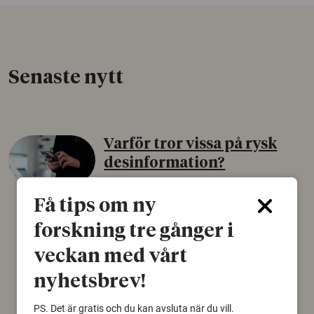
Senaste nytt
Varför tror vissa på rysk
desinformation?
30 juli 2026
Få tips om ny
Personer som är mer benägna att tro på
forskning tre gånger i
konspirationsteorier är ofta mer mottagliga
för rysk desinformation. Det visar en studie
veckan med vårt
från Försvarshögskolan med deltagare i fyra
europeiska länder.
nyhetsbrev!
Säkerhetspolitik
PS. Det är gratis och du kan avsluta när du vill.