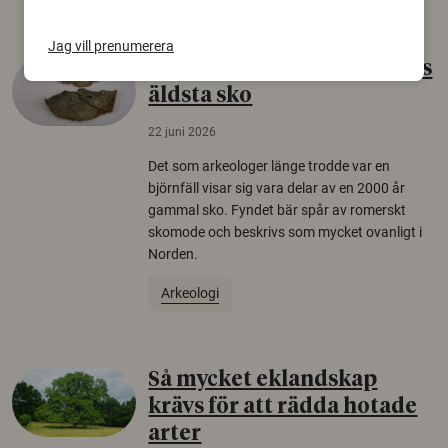
Jag vill prenumerera
Gammalt skinn var Sveriges
äldsta sko
22 juni 2026
Det som arkeologer länge trodde var en
björnfäll visar sig vara delar av en 2000 år
gammal sko. Fyndet bär spår av romerskt
skomode och beskrivs som mycket ovanligt i
Norden.
Arkeologi
Så mycket eklandskap
krävs för att rädda hotade
arter