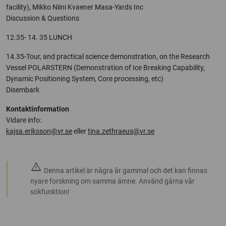
facility), Mikko Niini Kvaener Masa-Yards Inc
Discussion & Questions
12.35- 14. 35 LUNCH
14.35-Tour, and practical science demonstration, on the Research
Vessel POLARSTERN (Demonstration of Ice Breaking Capability,
Dynamic Positioning System, Core processing, etc)
Disembark
Kontaktinformation
Vidare info:
kajsa.eriksson@vr.se
eller
tina.zethraeus@vr.se
warning
Denna artikel är några år gammal och det kan finnas
nyare forskning om samma ämne. Använd gärna vår
sökfunktion!