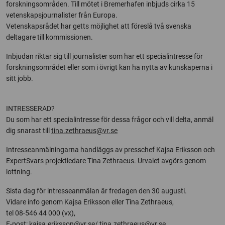
forskningsområden. Till mötet i Bremerhafen inbjuds cirka 15
vetenskapsjournalister från Europa.
Vetenskapsrådet har getts möjlighet att föreslå två svenska
deltagare till kommissionen.
Inbjudan riktar sig till journalister som har ett specialintresse för
forskningsområdet eller som i övrigt kan ha nytta av kunskaperna i
sitt jobb.
INTRESSERAD?
Du som har ett specialintresse för dessa frågor och vill delta, anmäl
dig snarast till
tina.zethraeus@vr.se
Intresseanmälningarna handläggs av presschef Kajsa Eriksson och
ExpertSvars projektledare Tina Zethraeus. Urvalet avgörs genom
lottning.
Sista dag för intresseanmälan är fredagen den 30 augusti.
Vidare info genom Kajsa Eriksson eller Tina Zethraeus,
tel 08-546 44 000 (vx),
E-post:
kajsa.eriksson@vr.se
/
tina.zethraeus@vr.se