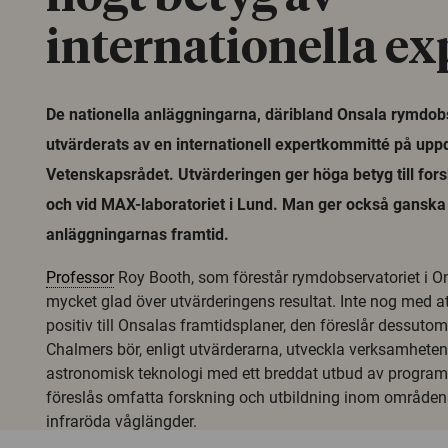
internationella ex
De nationella anläggningarna, däribland Onsala rymdob
utvärderats av en internationell expertkommitté på upp
Vetenskapsrådet. Utvärderingen ger höga betyg till for
och vid MAX-laboratoriet i Lund. Man ger också ganska 
anläggningarnas framtid.
Professor
Roy Booth, som förestår rymdobservatoriet i Ons
mycket glad över utvärderingens resultat. Inte nog med att
positiv till Onsalas framtidsplaner, den föreslår dessuto
Chalmers bör, enligt utvärderarna, utveckla verksamheten t
astronomisk teknologi med ett breddat utbud av progr
föreslås omfatta forskning och utbildning inom område
infraröda våglängder.