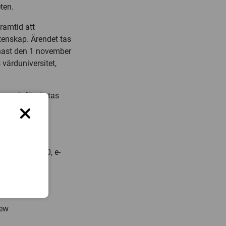
ten.
amtid att
tenskap. Ärendet tas
enast den 1 november
värduniversitet,
.se och förväntas
.:031-7725520, e-
iew