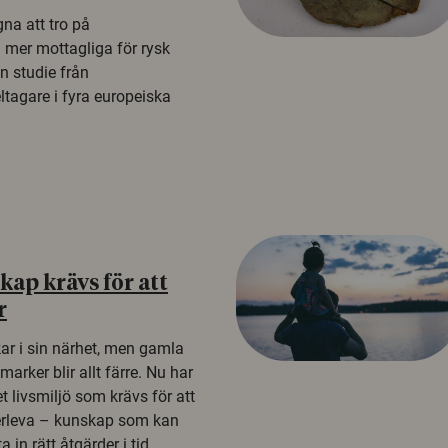
na att tro på
a mer mottagliga för rysk
n studie från
tagare i fyra europeiska
ap krävs för att
r
kar i sin närhet, men gamla
rker blir allt färre. Nu har
t livsmiljö som krävs för att
erleva – kunskap som kan
 in rätt åtgärder i tid.