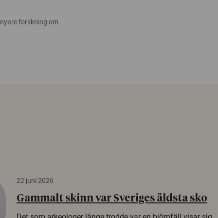
 nyare forskning om
22 juni 2026
Gammalt skinn var Sveriges äldsta sko
Det som arkeologer länge trodde var en björnfäll visar sig