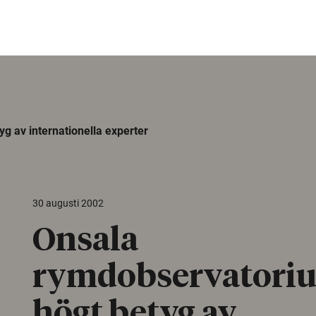
g av internationella experter
30 augusti 2002
Onsala
rymdobservatoriu
högt betyg av