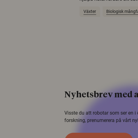
Växter
Biologisk mångf
Nyhetsbrev med a
Visste du att robotar som ser en 
forskning, prenumerera på vårt ny