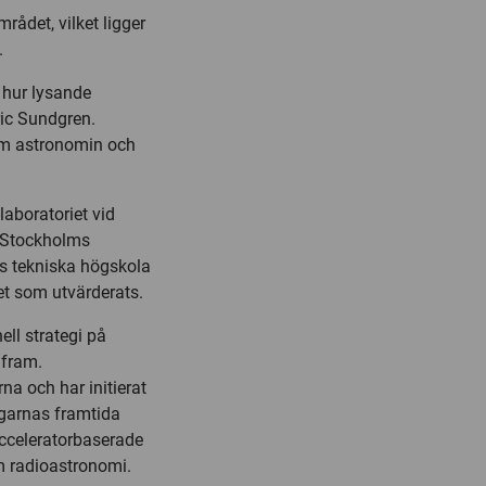
rådet, vilket ligger
.
 hur lysande
ric Sundgren.
nom astronomin och
aboratoriet vid
d Stockholms
rs tekniska högskola
et som utvärderats.
ell strategi på
 fram.
na och har initierat
ngarnas framtida
cceleratorbaserade
m radioastronomi.