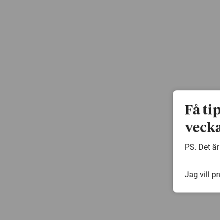
Få ti
vecka
PS. Det är
Jag vill p