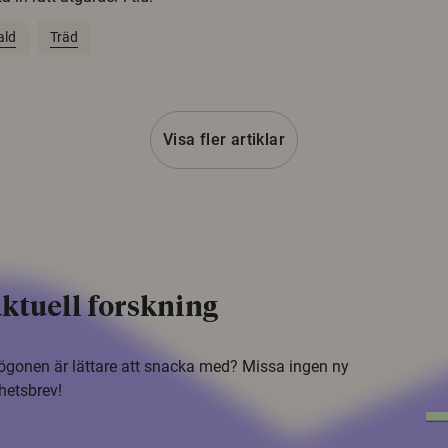
ald
Träd
Visa fler artiklar
ktuell forskning
i ögonen är lättare att snacka med? Missa ingen ny
hetsbrev!