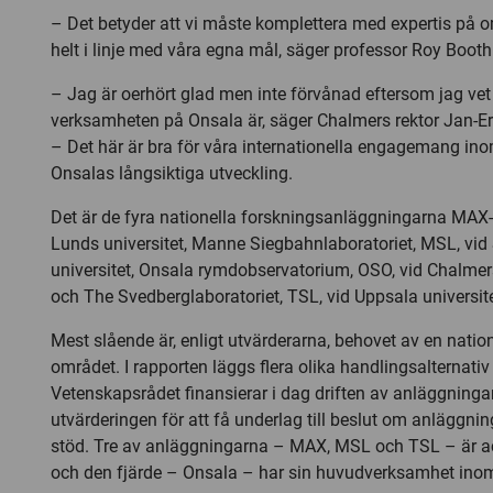
– Det betyder att vi måste komplettera med expertis på om
helt i linje med våra egna mål, säger professor Roy Booth
– Jag är oerhört glad men inte förvånad eftersom jag vet
verksamheten på Onsala är, säger Chalmers rektor Jan-E
– Det här är bra för våra internationella engagemang i
Onsalas långsiktiga utveckling.
Det är de fyra nationella forskningsanläggningarna MAX-l
Lunds universitet, Manne Siegbahnlaboratoriet, MSL, vi
universitet, Onsala rymdobservatorium, OSO, vid Chalme
och The Svedberglaboratoriet, TSL, vid Uppsala universit
Mest slående är, enligt utvärderarna, behovet av en nation
området. I rapporten läggs flera olika handlingsalternativ
Vetenskapsrådet finansierar i dag driften av anläggningar
utvärderingen för att få underlag till beslut om anläggni
stöd. Tre av anläggningarna – MAX, MSL och TSL – är a
och den fjärde – Onsala – har sin huvudverksamhet ino