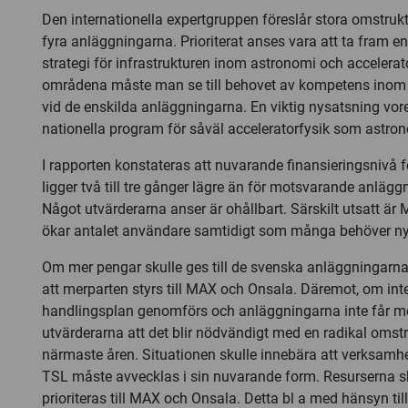
Den internationella expertgruppen föreslår stora omstrukt
fyra anläggningarna. Prioriterat anses vara att ta fram
strategi för infrastrukturen inom astronomi och accelera
områdena måste man se till behovet av kompetens inom 
vid de enskilda anläggningarna. En viktig nysatsning vor
nationella program för såväl acceleratorfysik som astro
I rapporten konstateras att nuvarande finansieringsnivå 
ligger två till tre gånger lägre än för motsvarande anläggn
Något utvärderarna anser är ohållbart. Särskilt utsatt är 
ökar antalet användare samtidigt som många behöver ny 
Om mer pengar skulle ges till de svenska anläggningarna
att merparten styrs till MAX och Onsala. Däremot, om inte
handlingsplan genomförs och anläggningarna inte får 
utvärderarna att det blir nödvändigt med en radikal omst
närmaste åren. Situationen skulle innebära att verksam
TSL måste avvecklas i sin nuvarande form. Resurserna sku
prioriteras till MAX och Onsala. Detta bl a med hänsyn til