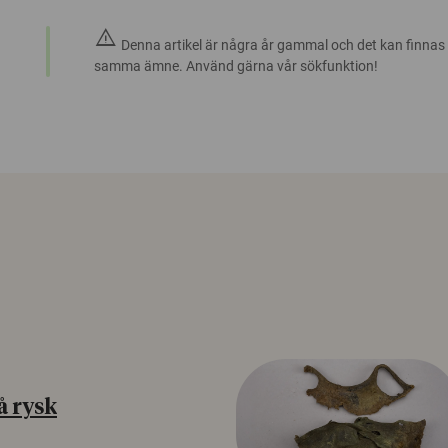
warning
Denna artikel är några år gammal och det kan finnas
samma ämne. Använd gärna vår sökfunktion!
å rysk