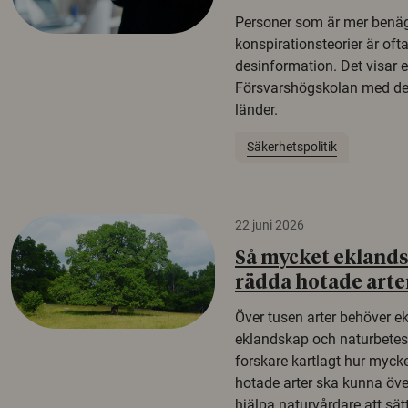
Personer som är mer benäg
konspirationsteorier är oft
desinformation. Det visar e
Försvarshögskolan med del
länder.
Säkerhetspolitik
22 juni 2026
Så mycket eklandsk
rädda hotade arte
Över tusen arter behöver e
eklandskap och naturbetesma
forskare kartlagt hur mycke
hotade arter ska kunna öv
hjälpa naturvårdare att sätta