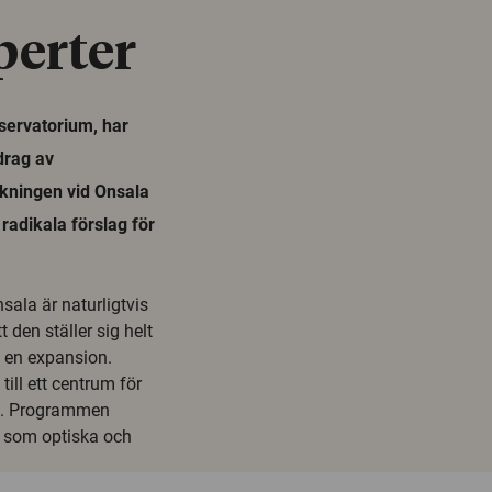
perter
servatorium, har
drag av
skningen vid Onsala
radikala förslag för
ala är naturligtvis
 den ställer sig helt
m en expansion.
ill ett centrum för
am. Programmen
n som optiska och