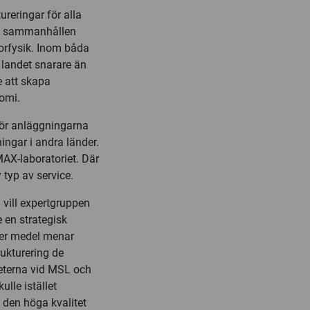
ureringar för alla
 en sammanhållen
torfysik. Inom båda
landet snarare än
e att skapa
nomi.
för anläggningarna
ingar i andra länder.
MAX-laboratoriet. Där
typ av service.
 vill expertgruppen
 en strategisk
mer medel menar
rukturering de
heterna vid MSL och
lle istället
l den höga kvalitet