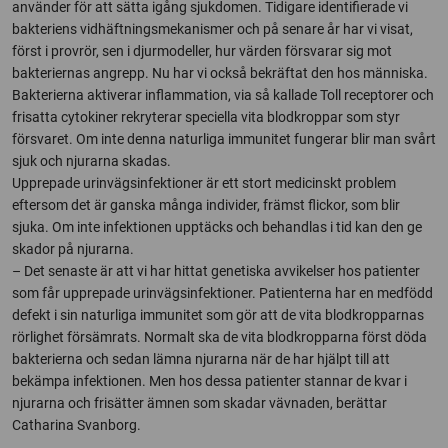
använder för att sätta igång sjukdomen. Tidigare identifierade vi
bakteriens vidhäftningsmekanismer och på senare år har vi visat,
först i provrör, sen i djurmodeller, hur värden försvarar sig mot
bakteriernas angrepp. Nu har vi också bekräftat den hos människa.
Bakterierna aktiverar inflammation, via så kallade Toll receptorer och
frisatta cytokiner rekryterar speciella vita blodkroppar som styr
försvaret. Om inte denna naturliga immunitet fungerar blir man svårt
sjuk och njurarna skadas.
Upprepade urinvägsinfektioner är ett stort medicinskt problem
eftersom det är ganska många individer, främst flickor, som blir
sjuka. Om inte infektionen upptäcks och behandlas i tid kan den ge
skador på njurarna.
– Det senaste är att vi har hittat genetiska avvikelser hos patienter
som får upprepade urinvägsinfektioner. Patienterna har en medfödd
defekt i sin naturliga immunitet som gör att de vita blodkropparnas
rörlighet försämrats. Normalt ska de vita blodkropparna först döda
bakterierna och sedan lämna njurarna när de har hjälpt till att
bekämpa infektionen. Men hos dessa patienter stannar de kvar i
njurarna och frisätter ämnen som skadar vävnaden, berättar
Catharina Svanborg.