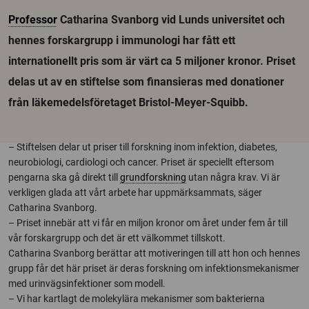
Professor
Catharina Svanborg vid Lunds universitet och
hennes forskargrupp i immunologi har fått ett
internationellt pris som är värt ca 5 miljoner kronor. Priset
delas ut av en stiftelse som finansieras med donationer
från läkemedelsföretaget Bristol-Meyer-Squibb.
– Stiftelsen delar ut priser till forskning inom infektion, diabetes,
neurobiologi, cardiologi och cancer. Priset är speciellt eftersom
pengarna ska gå direkt till
grundforskning
utan några krav. Vi är
verkligen glada att vårt arbete har uppmärksammats, säger
Catharina Svanborg.
– Priset innebär att vi får en miljon kronor om året under fem år till
vår forskargrupp och det är ett välkommet tillskott.
Catharina Svanborg berättar att motiveringen till att hon och hennes
grupp får det här priset är deras forskning om infektionsmekanismer
med urinvägsinfektioner som modell.
– Vi har kartlagt de molekylära mekanismer som bakterierna