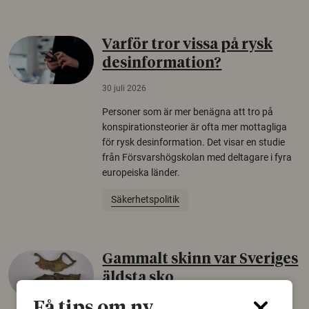
Varför tror vissa på rysk
desinformation?
30 juli 2026
Personer som är mer benägna att tro på
konspirationsteorier är ofta mer mottagliga
för rysk desinformation. Det visar en studie
från Försvarshögskolan med deltagare i fyra
europeiska länder.
Säkerhetspolitik
Gammalt skinn var Sveriges
äldsta sko
22 juni 2026
Få tips om ny