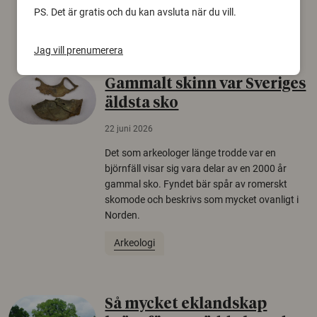
PS. Det är gratis och du kan avsluta när du vill.
Säkerhetspolitik
Jag vill prenumerera
Gammalt skinn var Sveriges
äldsta sko
22 juni 2026
Det som arkeologer länge trodde var en
björnfäll visar sig vara delar av en 2000 år
gammal sko. Fyndet bär spår av romerskt
skomode och beskrivs som mycket ovanligt i
Norden.
Arkeologi
Så mycket eklandskap