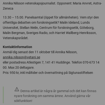
Annika Nilsson vetenskapsjournalist. Opponent: Maria Anvret, Astra-
Zeneca
13.30 – 15.00. Panelsamtal (öppet för allmänheten). Vem styr den
offentliga debatten om forskningsetik? Malin Ideland, Lunds
Universitet, Stellan Welin, Centrum för forskningsetik, Göteborg,
Malin Bergman, Sveriges Radio, och Harriet Wallberg-Henriksson,
Vetenskapsrådet.
Kontaktinformation
Anmäl dig senast den 11 oktober till Annika Nilsson,
annika.nilsson@vetani.se
eller postadress Atlestigen 7, 141 41 Huddinge. Telefon 070-673 14
00. Max 20 deltagare.
Pris: 950 kr, inkl måltider och övernattning på Sigtunastiftelsen
warning
Denna artikel är några år gammal och det kan finnas
nyare forskning om samma ämne. Använd gärna vår
sökfunktion!