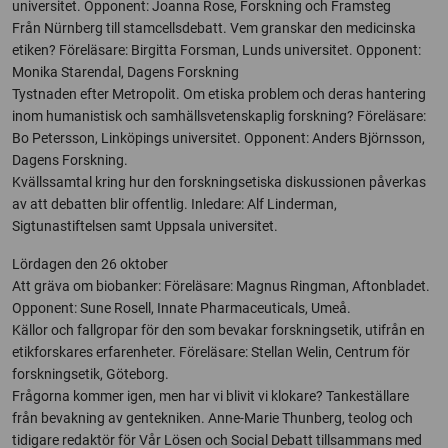
universitet. Opponent: Joanna Rose, Forskning och Framsteg
Från Nürnberg till stamcellsdebatt. Vem granskar den medicinska
etiken? Föreläsare: Birgitta Forsman, Lunds universitet. Opponent:
Monika Starendal, Dagens Forskning
Tystnaden efter Metropolit. Om etiska problem och deras hantering
inom humanistisk och samhällsvetenskaplig forskning? Föreläsare:
Bo Petersson, Linköpings universitet. Opponent: Anders Björnsson,
Dagens Forskning.
Kvällssamtal kring hur den forskningsetiska diskussionen påverkas
av att debatten blir offentlig. Inledare: Alf Linderman,
Sigtunastiftelsen samt Uppsala universitet.
Lördagen den 26 oktober
Att gräva om biobanker: Föreläsare: Magnus Ringman, Aftonbladet.
Opponent: Sune Rosell, Innate Pharmaceuticals, Umeå.
Källor och fallgropar för den som bevakar forskningsetik, utifrån en
etikforskares erfarenheter. Föreläsare: Stellan Welin, Centrum för
forskningsetik, Göteborg.
Frågorna kommer igen, men har vi blivit vi klokare? Tankeställare
från bevakning av gentekniken. Anne-Marie Thunberg, teolog och
tidigare redaktör för Vår Lösen och Social Debatt tillsammans med