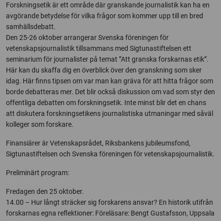
Forskningsetik är ett område där granskande journalistik kan ha en
avgörande betydelse för vilka frågor som kommer upp till en bred
samhällsdebatt.
Den 25-26 oktober arrangerar Svenska föreningen för
vetenskapsjournalistik tillsammans med Sigtunastiftelsen ett
seminarium för journalister på temat ”Att granska forskarnas etik”.
Här kan du skaffa dig en överblick över den granskning som sker
idag. Här finns tipsen om var man kan gräva för att hitta frågor som
borde debatteras mer. Det blir också diskussion om vad som styr den
offentliga debatten om forskningsetik. Inte minst blir det en chans
att diskutera forskningsetikens journalistiska utmaningar med såväl
kolleger som forskare.
Finansiärer är Vetenskapsrådet, Riksbankens jubileumsfond,
Sigtunastiftelsen och Svenska föreningen för vetenskapsjournalistik.
Preliminärt program:
Fredagen den 25 oktober.
14.00 – Hur långt sträcker sig forskarens ansvar? En historik utifrån
forskarnas egna reflektioner: Föreläsare: Bengt Gustafsson, Uppsala