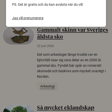
PS. Det är gratis och du kan avsluta när du vill.
Säkerhetspolitik
Jag vill prenumerera
Gammalt skinn var Sveriges
äldsta sko
22 juni 2026
Det som arkeologer länge trodde var en
björnfäll visar sig vara delar av en 2000 år
gammal sko. Fyndet bär spår av romerskt
skomode och beskrivs som mycket ovanligt i
Norden.
Arkeologi
Så mycket eklandskap