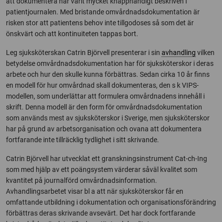
att dokumentera har varit mycket knapphändigt beskriven i
patientjournalen. Med bristande omvårdnadsdokumentation är
risken stor att patientens behov inte tillgodoses så som det är
önskvärt och att kontinuiteten tappas bort.
Leg sjuksköterskan Catrin Björvell presenterar i sin
avhandling
vilken
betydelse omvårdnadsdokumentation har för sjuksköterskor i deras
arbete och hur den skulle kunna förbättras. Sedan cirka 10 år finns
en modell för hur omvårdnad skall dokumenteras, den s k VIPS-
modellen, som underlättar att formulera omvårdnadens innehåll i
skrift. Denna modell är den form för omvårdnadsdokumentation
som används mest av sjuksköterskor i Sverige, men sjuksköterskor
har på grund av arbetsorganisation och ovana att dokumentera
fortfarande inte tillräcklig tydlighet i sitt skrivande.
Catrin Björvell har utvecklat ett granskningsinstrument Cat-ch-Ing
som med hjälp av ett poängsystem värderar såväl kvalitet som
kvantitet på journalförd omvårdnadsinformation.
Avhandlingsarbetet visar bl a att när sjuksköterskor får en
omfattande utbildning i dokumentation och organisationsförändring
förbättras deras skrivande avsevärt. Det har dock fortfarande