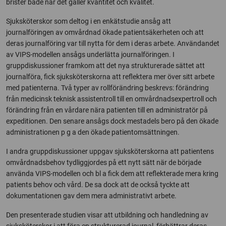
brister både när det gäller kvantitet och kvalitet.
Sjuksköterskor som deltog i en enkätstudie ansåg att
journalföringen av omvårdnad ökade patientsäkerheten och att
deras journalföring var till nytta för dem i deras arbete. Användandet
av VIPS-modellen ansågs underlätta journalföringen. I
gruppdiskussioner framkom att det nya strukturerade sättet att
journalföra, fick sjuksköterskorna att reflektera mer över sitt arbete
med patienterna. Två typer av rollförändring beskrevs: förändring
från medicinsk teknisk assistentroll till en omvårdnadsexpertroll och
förändring från en vårdare nära patienten till en administratör på
expeditionen. Den senare ansågs dock mestadels bero på den ökade
administrationen p g a den ökade patientomsättningen.
I andra gruppdiskussioner uppgav sjuksköterskorna att patientens
omvårdnadsbehov tydliggjordes på ett nytt sätt när de började
använda VIPS-modellen och bl a fick dem att reflekterade mera kring
patients behov och vård. De sa dock att de också tyckte att
dokumentationen gav dem mera administrativt arbete.
Den presenterade studien visar att utbildning och handledning av