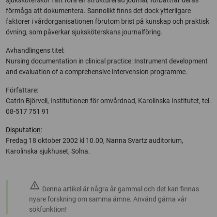
sjuksköterskor i att föra en strukturerad journal, förbättrar deras
förmåga att dokumentera. Sannolikt finns det dock ytterligare
faktorer i vårdorganisationen förutom brist på kunskap och praktisk
övning, som påverkar sjuksköterskans journalföring.
Avhandlingens titel:
Nursing documentation in clinical practice: Instrument development
and evaluation of a comprehensive intervension programme.
Författare:
Catrin Björvell, Institutionen för omvårdnad, Karolinska Institutet, tel.
08-517 751 91
Disputation
:
Fredag 18 oktober 2002 kl 10.00, Nanna Svartz auditorium,
Karolinska sjukhuset, Solna.
warning
Denna artikel är några år gammal och det kan finnas
nyare forskning om samma ämne. Använd gärna vår
sökfunktion!