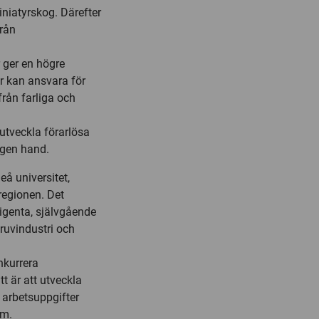
iniatyrskog. Därefter
från
 ger en högre
r kan ansvara för
rån farliga och
 utveckla förarlösa
egen hand.
å universitet,
 regionen. Det
ligenta, självgående
uvindustri och
nkurrera
tt är att utveckla
 arbetsuppgifter
öm.