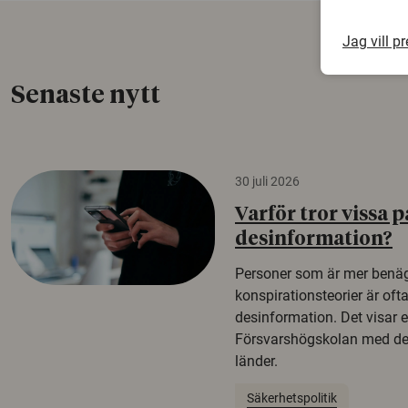
Jag vill p
Senaste nytt
30 juli 2026
Varför tror vissa p
desinformation?
Personer som är mer benäg
konspirationsteorier är oft
desinformation. Det visar e
Försvarshögskolan med del
länder.
Säkerhetspolitik