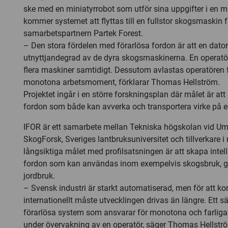
ske med en miniatyrrobot som utför sina uppgifter i en m
kommer systemet att flyttas till en fullstor skogsmaskin 
samarbetspartnern Partek Forest.
– Den stora fördelen med förarlösa fordon är att en dator
utnyttjandegrad av de dyra skogsmaskinerna. En operatö
flera maskiner samtidigt. Dessutom avlastas operatören f
monotona arbetsmoment, förklarar Thomas Hellström.
Projektet ingår i en större forskningsplan där målet är att
fordon som både kan avverka och transportera virke på 
IFOR är ett samarbete mellan Tekniska högskolan vid Ume
SkogForsk, Sveriges lantbruksuniversitet och tillverkare i
långsiktiga målet med profilsatsningen är att skapa intel
fordon som kan användas inom exempelvis skogsbruk, gr
jordbruk.
– Svensk industri är starkt automatiserad, men för att ko
internationellt måste utvecklingen drivas än längre. Ett sä
förarlösa system som ansvarar för monotona och farliga
under övervakning av en operatör, säger Thomas Hellstr