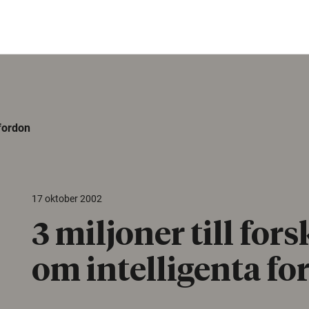
 fordon
17 oktober 2002
3 miljoner till for
om intelligenta fo