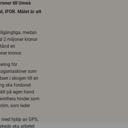
kronor till Umeå
d, IFOR. Målet är att
tillgängliga, medan
d 2 miljoner kronor
stånd en
oner kronor.
ering för
 skogsmaskiner som
sen i skogen till en
ång ska fordonet
rätt på egen hand.
ntifiera hinder som
tröm, som leder
 med hjälp av GPS,
 skede ska arbetet