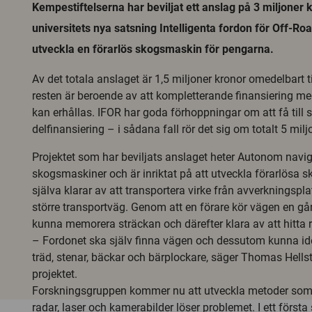
Kempestiftelserna har beviljat ett anslag på 3 miljoner 
universitets nya satsning Intelligenta fordon för Off-Roa
utveckla en förarlös skogsmaskin för pengarna.
Av det totala anslaget är 1,5 miljoner kronor omedelbart 
resten är beroende av att kompletterande finansiering me
kan erhållas. IFOR har goda förhoppningar om att få till 
delfinansiering – i sådana fall rör det sig om totalt 5 milj
Projektet som har beviljats anslaget heter Autonom navig
skogsmaskiner och är inriktat på att utveckla förarlösa
själva klarar av att transportera virke från avverkningsplat
större transportväg. Genom att en förare kör vägen en g
kunna memorera sträckan och därefter klara av att hitta 
– Fordonet ska själv finna vägen och dessutom kunna ide
träd, stenar, bäckar och bärplockare, säger Thomas Hells
projektet.
Forskningsgruppen kommer nu att utveckla metoder som
radar, laser och kamerabilder löser problemet. I ett första