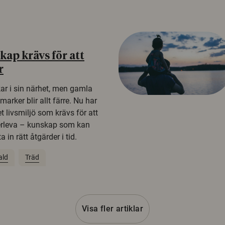
ap krävs för att
r
kar i sin närhet, men gamla
rker blir allt färre. Nu har
t livsmiljö som krävs för att
erleva – kunskap som kan
 in rätt åtgärder i tid.
ald
Träd
Visa fler artiklar