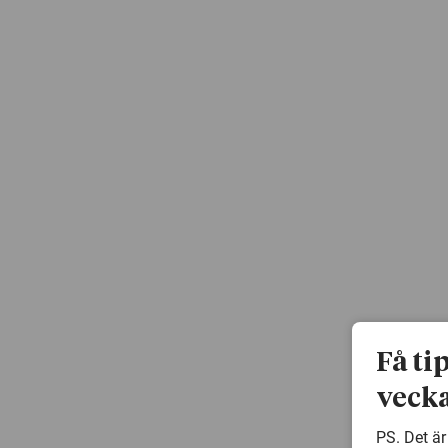
Få ti
vecka
PS. Det är