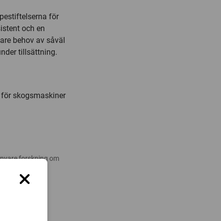
pestiftelserna för
sistent och en
gare behov av såväl
der tillsättning.
 för skogsmaskiner
 nyare forskning om