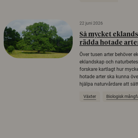
22 juni 2026
Så mycket eklandsk
rädda hotade arte
Över tusen arter behöver e
eklandskap och naturbetesma
forskare kartlagt hur mycke
hotade arter ska kunna öv
hjälpa naturvårdare att sätta
Växter
Biologisk mångf