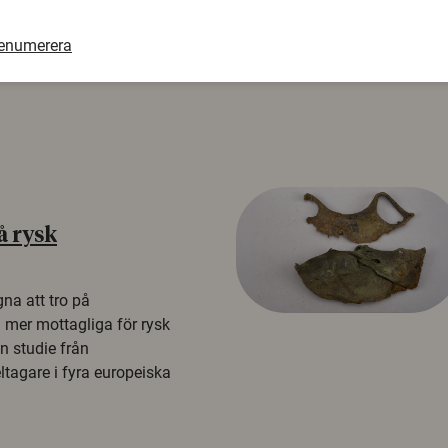
renumerera
å rysk
na att tro på
a mer mottagliga för rysk
n studie från
tagare i fyra europeiska