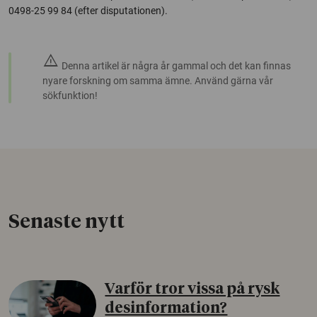
0498-25 99 84 (efter disputationen).
warning
Denna artikel är några år gammal och det kan finnas
nyare forskning om samma ämne. Använd gärna vår
sökfunktion!
Senaste nytt
Varför tror vissa på rysk
desinformation?