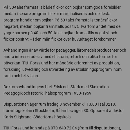
På 30-talet framställs både flickor och pojkar som goda förebilder,
medan i senare program flickor marginaliseras och de flesta
program handlar om pojkar. På 50-talet framställs tonårsflickor
negativt, medan pojkar framställs positivt. Tvärtom är det med de
yngre barnen på 40- och 50-talet: pojkar framställs negativt och
flickor positivt – i den mån flickor över huvudtaget förekommer.
Avhandlingen är av värde för pedagoger, läromedelsproducenter och
andra intresserade av mediehistoria, retorik och olika former för
påverkan. Titti Forsslund har mångårig erfarenhet av produktion,
forskning, utveckling och utvärdering av utbildningsprogram inom
radio och television.
Doktorsavhandlingens titel: Frisk och Stark med Skolradion.
Pedagogik och retorik i hälsoprogram 1930-1959
Disputationen äger rum fredag 8 november kl. 13.00 i sal J218,
Lärarhögskolan i Stockholm, Rålambsvägen 30. Opponent är
lektor
Karin Stigbrand, Södertörns högskola
Titti Forsslund kan nås på 070-640 72 04 (fram till disputationen),