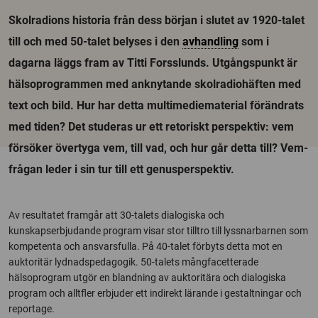
Skolradions historia från dess början i slutet av 1920-talet
till och med 50-talet belyses i den
avhandling
som i
dagarna läggs fram av Titti Forsslunds. Utgångspunkt är
hälsoprogrammen med anknytande skolradiohäften med
text och bild. Hur har detta multimediematerial förändrats
med tiden? Det studeras ur ett retoriskt perspektiv: vem
försöker övertyga vem, till vad, och hur går detta till? Vem-
frågan leder i sin tur till ett genusperspektiv.
Av resultatet framgår att 30-talets dialogiska och
kunskapserbjudande program visar stor tilltro till lyssnarbarnen som
kompetenta och ansvarsfulla. På 40-talet förbyts detta mot en
auktoritär lydnadspedagogik. 50-talets mångfacetterade
hälsoprogram utgör en blandning av auktoritära och dialogiska
program och alltfler erbjuder ett indirekt lärande i gestaltningar och
reportage.