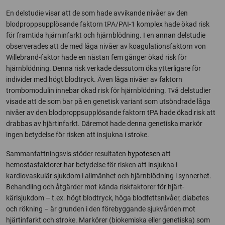
En delstudie visar att de som hade avvikande nivåer av den
blodproppsupplösande faktorn tPA/PAI-1 komplex hade ökad risk
för framtida hjärninfarkt och hjärnblödning. I en annan delstudie
observerades att de med låga nivåer av koagulationsfaktorn von
Willebrand-faktor hade en nästan fem gånger ökad risk för
hjärnblödning. Denna risk verkade dessutom öka ytterligare för
individer med högt blodtryck. Även låga nivåer av faktorn
trombomodulin innebar ökad risk för hjärnblödning. Två delstudier
visade att de som bar på en genetisk variant som utsöndrade låga
nivåer av den blodproppsupplösande faktorn tPA hade ökad risk att
drabbas av hjärtinfarkt. Däremot hade denna genetiska markör
ingen betydelse för risken att insjukna i stroke.
Sammanfattningsvis stöder resultaten
hypotesen
att
hemostasfaktorer har betydelse för risken att insjukna i
kardiovaskulär sjukdom i allmänhet och hjärnblödning i synnerhet.
Behandling och åtgärder mot kända riskfaktorer för hjärt-
kärlsjukdom – t.ex. högt blodtryck, höga blodfettsnivåer, diabetes
och rökning – är grunden i den förebyggande sjukvården mot
hjärtinfarkt och stroke. Markörer (biokemiska eller genetiska) som