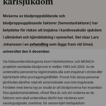
kärlsjukdom
Nivåerna av blodproppsbildande och
blodproppsupplösande faktorer (hemostasfaktorer) har
betydelse för risken att insjukna i kardiovaskulär sjukdom
i allmänhet och hjärnblödning i synnerhet. Det visar Lars
Johansson i en
avhandling
som läggs fram vid Umeå
universitet den 6 december.
Via hälsoundersökningarna inom Västerbottens- och MONICA-
projekten samlades blodprover in mellan 1985 och 2000. Av de
undersökta personerna registrerades alla som insjuknat i stroke eller
hjärtinfarkt efter provtagningstillfället. Prover från dessa personer
jämfördes därefter med ett antal individer som inte insjuknade.
Fördelen med denna typ av studie är att blodproverna har insamlats
före sjukdomshändelsen, oftast flera år, och att nivåerna av de
faktorer som skall undersökas därför kan värderas som
varningssignaler, markörer, för senare hjärt-kärlsjukdom.