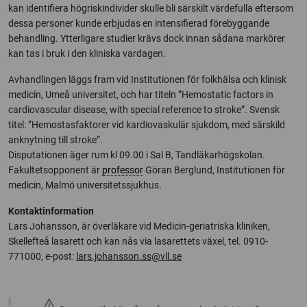
kan identifiera högriskindivider skulle bli särskilt värdefulla eftersom
dessa personer kunde erbjudas en intensifierad förebyggande
behandling. Ytterligare studier krävs dock innan sådana markörer
kan tas i bruk i den kliniska vardagen.
Avhandlingen läggs fram vid Institutionen för folkhälsa och klinisk
medicin, Umeå universitet, och har titeln ”Hemostatic factors in
cardiovascular disease, with special reference to stroke”. Svensk
titel: ”Hemostasfaktorer vid kardiovaskulär sjukdom, med särskild
anknytning till stroke”.
Disputationen äger rum kl 09.00 i Sal B, Tandläkarhögskolan.
Fakultetsopponent är
professor
Göran Berglund, Institutionen för
medicin, Malmö universitetssjukhus.
Kontaktinformation
Lars Johansson, är överläkare vid Medicin-geriatriska kliniken,
Skellefteå lasarett och kan nås via lasarettets växel, tel. 0910-
771000, e-post:
lars.johansson.ss@vll.se
warning