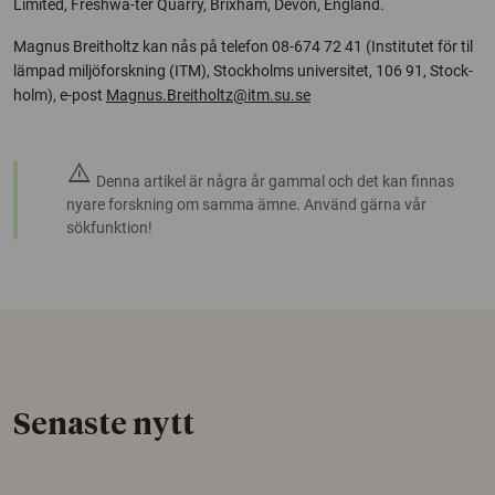
Limited, Freshwa-ter Quarry, Brixham, Devon, England.
Magnus Breitholtz kan nås på telefon 08-674 72 41 (Institutet för til
lämpad miljöforskning (ITM), Stockholms universitet, 106 91, Stock-
holm), e-post
Magnus.Breitholtz@itm.su.se
warning
Denna artikel är några år gammal och det kan finnas
nyare forskning om samma ämne. Använd gärna vår
sökfunktion!
Senaste nytt