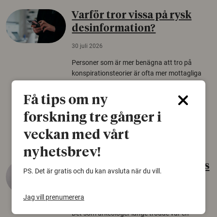
Varför tror vissa på rysk
desinformation?
30 juli 2026
Personer som är mer benägna att tro på
konspirationsteorier är ofta mer mottagliga
för rysk desinformation. Det visar en studie
från Försvarshögskolan med deltagare i fyra
Få tips om ny
europeiska länder.
forskning tre gånger i
Säkerhetspolitik
veckan med vårt
nyhetsbrev!
Gammalt skinn var Sveriges
PS. Det är gratis och du kan avsluta när du vill.
äldsta sko
Jag vill prenumerera
22 juni 2026
Det som arkeologer länge trodde var en