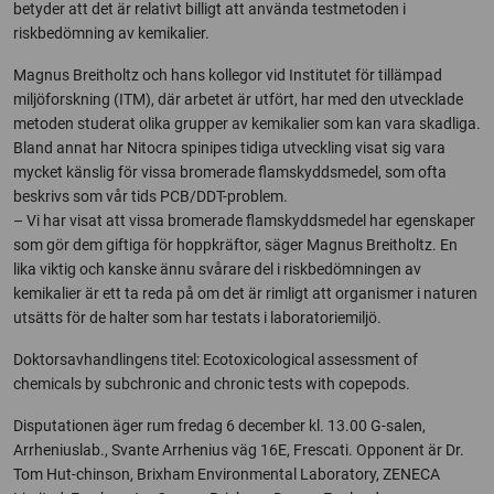
betyder att det är relativt billigt att använda testmetoden i
riskbedömning av kemikalier.
Magnus Breitholtz och hans kollegor vid Institutet för tillämpad
miljöforskning (ITM), där arbetet är utfört, har med den utvecklade
metoden studerat olika grupper av kemikalier som kan vara skadliga.
Bland annat har Nitocra spinipes tidiga utveckling visat sig vara
mycket känslig för vissa bromerade flamskyddsmedel, som ofta
beskrivs som vår tids PCB/DDT-problem.
– Vi har visat att vissa bromerade flamskyddsmedel har egenskaper
som gör dem giftiga för hoppkräftor, säger Magnus Breitholtz. En
lika viktig och kanske ännu svårare del i riskbedömningen av
kemikalier är ett ta reda på om det är rimligt att organismer i naturen
utsätts för de halter som har testats i laboratoriemiljö.
Doktorsavhandlingens titel: Ecotoxicological assessment of
chemicals by subchronic and chronic tests with copepods.
Disputationen äger rum fredag 6 december kl. 13.00 G-salen,
Arrheniuslab., Svante Arrhenius väg 16E, Frescati. Opponent är Dr.
Tom Hut-chinson, Brixham Environmental Laboratory, ZENECA