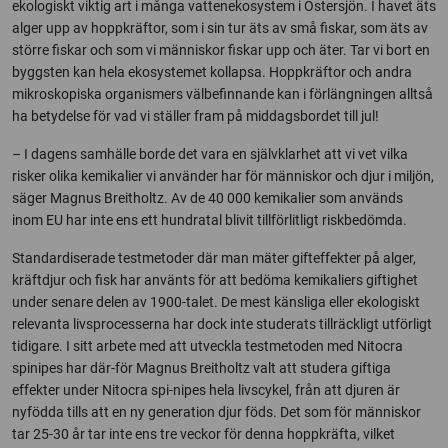
ekologiskt viktig art i många vattenekosystem i Östersjön. I havet äts
alger upp av hoppkräftor, som i sin tur äts av små fiskar, som äts av
större fiskar och som vi människor fiskar upp och äter. Tar vi bort en
byggsten kan hela ekosystemet kollapsa. Hoppkräftor och andra
mikroskopiska organismers välbefinnande kan i förlängningen alltså
ha betydelse för vad vi ställer fram på middagsbordet till jul!
– I dagens samhälle borde det vara en självklarhet att vi vet vilka
risker olika kemikalier vi använder har för människor och djur i miljön,
säger Magnus Breitholtz. Av de 40 000 kemikalier som används
inom EU har inte ens ett hundratal blivit tillförlitligt riskbedömda.
Standardiserade testmetoder där man mäter gifteffekter på alger,
kräftdjur och fisk har använts för att bedöma kemikaliers giftighet
under senare delen av 1900-talet. De mest känsliga eller ekologiskt
relevanta livsprocesserna har dock inte studerats tillräckligt utförligt
tidigare. I sitt arbete med att utveckla testmetoden med Nitocra
spinipes har där-för Magnus Breitholtz valt att studera giftiga
effekter under Nitocra spi-nipes hela livscykel, från att djuren är
nyfödda tills att en ny generation djur föds. Det som för människor
tar 25-30 år tar inte ens tre veckor för denna hoppkräfta, vilket