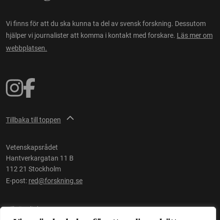
Vi finns för att du ska kunna ta del av svensk forskning. Dessutom
hjälper vi journalister att komma i kontakt med forskare.
Läs mer om
webbplatsen.
Tillbaka till toppen
Vetenskapsrådet
Hantverkargatan 11 B
112 21 Stockholm
E-post:
red@forskning.se
Tillgänglighet