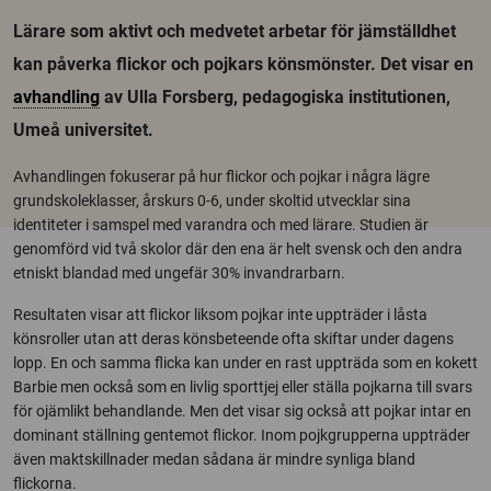
Lärare som aktivt och medvetet arbetar för jämställdhet
kan påverka flickor och pojkars könsmönster. Det visar en
avhandling
av Ulla Forsberg, pedagogiska institutionen,
Umeå universitet.
Avhandlingen fokuserar på hur flickor och pojkar i några lägre
grundskoleklasser, årskurs 0-6, under skoltid utvecklar sina
identiteter i samspel med varandra och med lärare. Studien är
genomförd vid två skolor där den ena är helt svensk och den andra
etniskt blandad med ungefär 30% invandrarbarn.
Resultaten visar att flickor liksom pojkar inte uppträder i låsta
könsroller utan att deras könsbeteende ofta skiftar under dagens
lopp. En och samma flicka kan under en rast uppträda som en kokett
Barbie men också som en livlig sporttjej eller ställa pojkarna till svars
för ojämlikt behandlande. Men det visar sig också att pojkar intar en
dominant ställning gentemot flickor. Inom pojkgrupperna uppträder
även maktskillnader medan sådana är mindre synliga bland
flickorna.