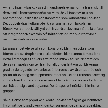
Avhandlingen visar också att invandrareleverna normaliserar sig till
de svenska kamraternas sätt att vara, de vill inte avvika utan
anammar de vanligaste könsmönstren som kamraterna uppvisar.
Det dubbelsidiga kulturmöte i klassrummet, som läroplanen
föreskriver, var dock sällsynt och invandrareleverna måste få erfara
att integrationen sker från två håll för att de inte skall försvinna i
mängden i helklassammanhang.
Lärarna är betydelsefulla som könsförebilder men också som
förmedlare av läroplanens etiska värden, bland annat jämställdhet.
Detta återspeglas i elevers sätt att ge uttryck för sin identitet och i
deras samspelsmönster, framför allt under lektionstid. Elevernas
grad av deltagande i skolarbetet är beroende av lärarnas stöd och
pojkar får överlag mer uppmärksamhet än flickor. Flickorna söker sig
i första hand till varandra men enskilda flickor i varje klass tar för sig
och hävdar sig bland pojkarna. Det är speciellt märkbart i mindre
grupper.
Såväl flickor som pojkar och lärare uppvisar mångsidiga identiteter
liksom att de ibland överskrider könsgränser de vanligtvis beaktar.