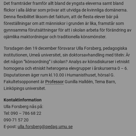
Det framträder framför allt bland de yngsta eleverna samt bland
flickor i alla åldrar som prövar att utvidga de kvinnliga domänerna.
Denna flexibilitet liksom det faktum, att de flesta elever bär på
föreställningar om att människor i grunden är lika, framstår som
gynnsamma förutsättningar för att i skolan arbeta för förändring av
ojämlika maktordningar och traditionella könsmönster.
Torsdagen den 19 december försvarar Ulla Forsberg, pedagogiska
institutionen, Umeå universitet, sin doktorsavhandling med titeln: Är
det någon ”könsordning” i skolan? Analys av könsdiskurser i etniskt
homogena och etniskt heterogena elevgrupper i årskurserna 0 – 6.
Disputationen äger rum kl.10.00 i Humanisthuset, hörsal G.
Fakultetsopponent är
Professor
Gunilla Halldén, Tema Barn,
Linköpings universitet.
Kontaktinformation
Ulla Forsberg nås på:
Tel: 090 – 786 68 22
090-71 57 20
E-post:
ulla.forsberg@pedag.umu.se