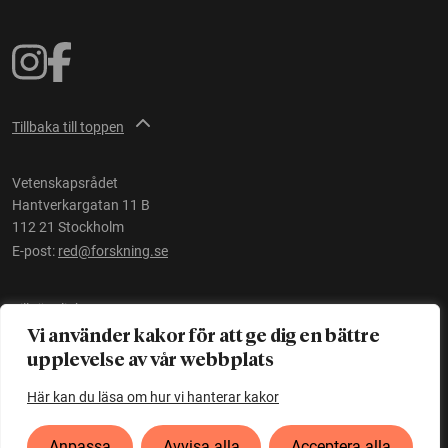
Tillbaka till toppen
Vetenskapsrådet
Hantverkargatan 11 B
112 21 Stockholm
E-post:
red@forskning.se
Tillgänglighet
Vi använder kakor för att ge dig en bättre
upplevelse av vår webbplats
Ett initiativ av
Vetenskapsrådet
Här kan du läsa om hur vi hanterar kakor
Anpassa
Avvisa alla
Acceptera alla