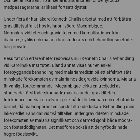
Och det är lika sant 16 år senare. Situationen för de nyfödda,
medpassagerarna, är likaså fortsatt dyster.
Under flera år har läkare Kenneth Challis arbetat med att förbättra
graviditetsutfallet hos kvinnor i södra Moçambique.
Normalgraviditeter och graviditeter med komplikationer från
diabetes, syfilis och malaria har studerats och behandlingsmetoder
har prövats.
Resultat och erfarenheter redovisas nu i Kenneth Challis avhandling
vid Karolinska Institutet. Bland annat visas hur en enkel
förebyggande behandling med malariamedicin på ett effektivt sätt
minskade förekomsten av malaria hos de gravida kvinnorna. Malaria
är vanligt förekommande i Moçambique, cirka en tredjedel av
studerade förstföderskor hade malaria under graviditeten.
Infektionen innebär en allvarlig risk både för kvinnan och det ofödda
barnet, då malariaparasiten sprids till moderkakan. Behandling med
läkemedlet Fansidar vid två tillfällen under graviditeten minskade
förekomsten av malaria signifikant och därmed sjönk både mödra-
och fosterdödligheten. Det medförde också att de nyfödda hade
högre födelsevikt.