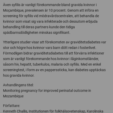
Även syfilis är vanligt förekommande bland gravida kvinnor i
Moçambique, prevalensen är 10 procent. Genom att införa en
screening för syfilis vid mödravårdscentralen, att behandla de
kvinnor som visat sig vara infekterade och dessutom erbjuda
behandling till deras partners kunde den tidiga
spädbarnsdödligheten minskas signifikant.
Ytterligare studier visar att förekomsten av graviditetsdiabetes var
stor och högre hos kvinnor vars barn dött redan i fosterlivet.
Förmodligen bidrar graviditetsdiabetes till att förvärra infektioner
som är vanligt förekommande hos kvinnor i låginkomstländer,
såsom hiv, hepatit, tuberkulos, malaria och syfilis. Med en enkel
screeningtest, i form av en papperssticka, kan diabetes upptäckas
hos gravida kvinnor.
Avhandlingens titel:
Monitoring pregnancy for improved perinatal outcome in
Mozambique
Författare:
Kenneth Challis, Institutionen för folkhälsovetenskap, Karolinska