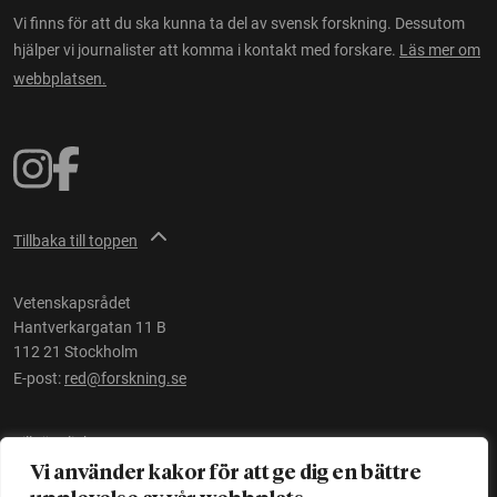
Vi finns för att du ska kunna ta del av svensk forskning. Dessutom
hjälper vi journalister att komma i kontakt med forskare.
Läs mer om
webbplatsen.
Tillbaka till toppen
Vetenskapsrådet
Hantverkargatan 11 B
112 21 Stockholm
E-post:
red@forskning.se
Tillgänglighet
Vi använder kakor för att ge dig en bättre