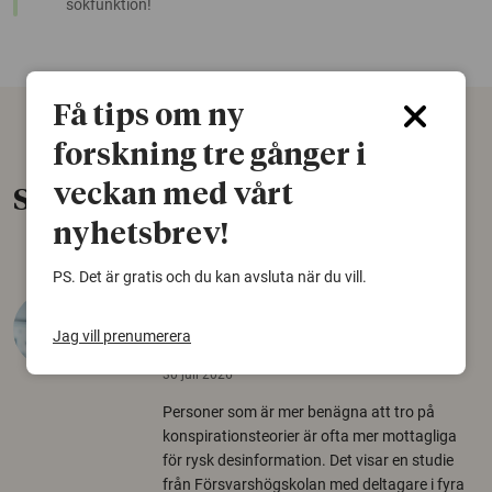
sökfunktion!
Få tips om ny
forskning tre gånger i
veckan med vårt
Senaste nytt
nyhetsbrev!
PS. Det är gratis och du kan avsluta när du vill.
Varför tror vissa på rysk
desinformation?
Jag vill prenumerera
30 juli 2026
Personer som är mer benägna att tro på
konspirationsteorier är ofta mer mottagliga
för rysk desinformation. Det visar en studie
från Försvarshögskolan med deltagare i fyra