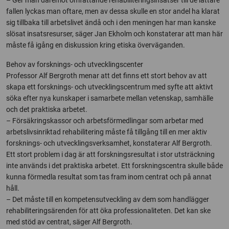
– Ger man däremot omfattande rehabiliteringsinsatser till de lättare
fallen lyckas man oftare, men av dessa skulle en stor andel ha klarat
sig tillbaka till arbetslivet ändå och i den meningen har man kanske
slösat insatsresurser, säger Jan Ekholm och konstaterar att man här
måste få igång en diskussion kring etiska överväganden.
Behov av forsknings- och utvecklingscenter
Professor Alf Bergroth menar att det finns ett stort behov av att
skapa ett forsknings- och utvecklingscentrum med syfte att aktivt
söka efter nya kunskaper i samarbete mellan vetenskap, samhälle
och det praktiska arbetet.
– Försäkringskassor och arbetsförmedlingar som arbetar med
arbetslivsinriktad rehabilitering måste få tillgång till en mer aktiv
forsknings- och utvecklingsverksamhet, konstaterar Alf Bergroth.
Ett stort problem i dag är att forskningsresultat i stor utsträckning
inte används i det praktiska arbetet. Ett forskningscentra skulle både
kunna förmedla resultat som tas fram inom centrat och på annat
håll.
– Det måste till en kompetensutveckling av dem som handlägger
rehabiliteringsärenden för att öka professionaliteten. Det kan ske
med stöd av centrat, säger Alf Bergroth.