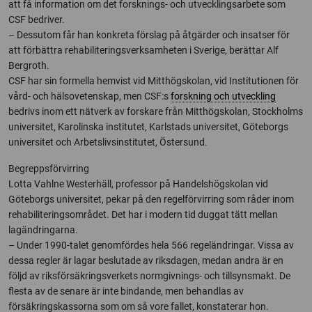
att få information om det forsknings- och utvecklingsarbete som
CSF bedriver.
– Dessutom får han konkreta förslag på åtgärder och insatser för
att förbättra rehabiliteringsverksamheten i Sverige, berättar Alf
Bergroth.
CSF har sin formella hemvist vid Mitthögskolan, vid Institutionen för
vård- och hälsovetenskap, men CSF:s
forskning och utveckling
bedrivs inom ett nätverk av forskare från Mitthögskolan, Stockholms
universitet, Karolinska institutet, Karlstads universitet, Göteborgs
universitet och Arbetslivsinstitutet, Östersund.
Begreppsförvirring
Lotta Vahlne Westerhäll, professor på Handelshögskolan vid
Göteborgs universitet, pekar på den regelförvirring som råder inom
rehabiliteringsområdet. Det har i modern tid duggat tätt mellan
lagändringarna.
– Under 1990-talet genomfördes hela 566 regeländringar. Vissa av
dessa regler är lagar beslutade av riksdagen, medan andra är en
följd av riksförsäkringsverkets normgivnings- och tillsynsmakt. De
flesta av de senare är inte bindande, men behandlas av
försäkringskassorna som om så vore fallet, konstaterar hon.