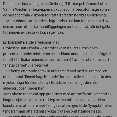
Det finns också en begreppsförvirring. Till exempel nämner Lotta
Vahlne Westerhäll begreppen sjukdom och arbetsoförmåga som är
de mest centrala villkoren för rätt till ersättning vid sjukskrivning.
– Motstridande uttalanden i lagförarbetena kan förklara en del av
den oro som utmärker handläggningen på kassanivå, när det gäller
tolkningen av dessa villkor, säger hon.
En kompletterande arbetsmarknad
Professor Jan Ekholm vid Karolinska Institutet i Stockholm
presenterar under ministerns besök bland annat en tänkbar åtgärd
för att få tillbaka människor, som är över 55 år med starkt nedsatt
”anställbarhet” , i arbetslivet.
– En kompletterande särskild arbetsmarknad med till exempel ett
utökat antal ”lönebidragsliknande” former skulle kunna ersätta den
mycket höga förekomsten av förtidspensionering i den här
åldersgruppen, säger han.
Jan Ekholm tar också upp problemet med att träffa rätt kategori av
långtidssjukskrivna med rätt typ av rehabiliteringsinsatser. Han
konstaterar att om rehabiliteringsinsatsen ges åt de ”tyngsta” fallen
tenderar man ofta att misslyckas trots en omfattande insats.