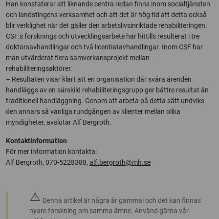
Han konstaterar att liknande centra redan finns inom socialtjänsten
och landstingens verksamhet och att det är hög tid att detta också
blir verklighet när det gäller den arbetslivsinriktade rehabiliteringen.
CSF:s forsknings och utvecklingsarbete har hittills resulterat i tre
doktorsavhandlingar och två licentiatavhandlingar. Inom CSF har
man utvärderat flera samverkansprojekt mellan
rehabiliteringsaktörer.
– Resultaten visar klart att en organisation där svåra ärenden
handläggs av en särskild rehabiliteringsgrupp ger bättre resultat än
traditionell handläggning. Genom att arbeta på detta sätt undviks
den annars så vanliga rundgången av klienter mellan olika
myndigheter, avslutar Alf Bergroth.
Kontaktinformation
För mer information kontakta:
Alf Bergroth, 070-5228388,
alf.bergroth@mh.se
warning
Denna artikel är några år gammal och det kan finnas
nyare forskning om samma ämne. Använd gärna vår