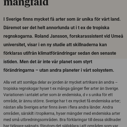
mångfald
I Sverige finns mycket få arter som är unika för vårt land.
Däremot ser det helt annorlunda ut i t ex de tropiska
regnskogarna. Roland Jansson, forskarassistent vid Umeå
universitet, visar i en ny studie att skillnaderna kan
förklaras utifrån klimatförändringar sedan den senaste
istiden. Men det är inte vår planet som styrt
förändringarna – utan andra planeter i vårt solsystem.
Alla vet att somliga delar av jorden är mycket artrikare än andra –
tropiska regnskogar hyser t ex många gånger fler arter än Sverige.
Variationen i antalet arter som är endemiska, d v s unika för ett
område, är ännu större. Sverige har t ex mycket få endemiska arter;
nästan alla Sveriges arter finns även i flera andra länder. Andra
områden, särskilt i tropikerna, hyser mängder med endemiska arter
med små utbredningsområden. Bra förklaringar till dessa skillnader
har tidigare saknats, förutom det självklara i att områden som var