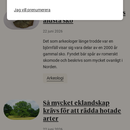
Jag vill prenumerera
Gammalt skinn var Sveriges
äldsta sko
22 juni 2026
Det som arkeologer länge trodde var en
björnfäll visar sig vara delar av en 2000 år
gammal sko. Fyndet bär spår av romerskt
skomode och beskrivs som mycket ovanligt i
Norden.
Arkeologi
Så mycket eklandskap
krävs för att rädda hotade
arter
22 juni 2026