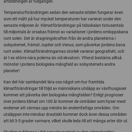
artbildningen är fullgången.
Temperaturförändringen sedan den senaste istiden fungerar även
som ett mått på hur mycket temperaturen har varierat under den
senaste miljonen år. Klimatförändringar på tidsskalan tiotusentals
till miljontals år orsakas främst av variationer i jordens omloppsbana
runt solen. Det är dragningskraften från de andra planeterna i
solsystemet, främst Jupiter och Venus, som påverkar jordens bana
runt solen. Klimatförändringarnas storlek varierar geografiskt, och
är t ex större nära polerna än vid ekvatorn. Ytterst bestäms alltså
mönster i jordens biologiska mångfald av solsystemets andra
planeter!
Kan det här sambandet lära oss något om hur framtida
klimatförändringar till följd av människans utsläpp av växthusgaser
kommer att påverka den biologiska mångfalden? Enligt prognoser
över jordens klimat om 100 år kommer de områden som hyser mest
endemer att värmas upp mindre än endemfattiga områden. Om
utsläppen inte minskar drastiskt kommer dock även dessa områden
att bli 3-5 grader varmare, vilket skulle leda till att många arter dör ut.