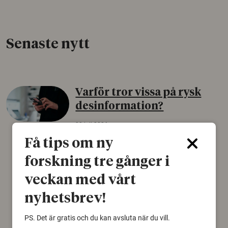
Senaste nytt
Varför tror vissa på rysk
desinformation?
30 juli 2026
Få tips om ny
Personer som är mer benägna att tro på
konspirationsteorier är ofta mer mottagliga
forskning tre gånger i
för rysk desinformation. Det visar en studie
från Försvarshögskolan med deltagare i fyra
veckan med vårt
europeiska länder.
nyhetsbrev!
Säkerhetspolitik
PS. Det är gratis och du kan avsluta när du vill.