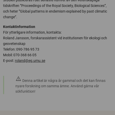
Studien publiceras i det senaste numret av den vetenskapliga
tidskriften ”Proceedings of the Royal Society, Biological Sciences”,
och heter ”Global patterns in endemism explained by past climatic
change”.
Kontaktinformation
För ytterligare information, kontakta:
Roland Jansson, forskarassistent vid institutionen för ekologi och
geovetenskap
Telefon: 090-786 95 73
Mobil: 070-368 66 05
E-post:
roland@eg.umu.se
warning
Denna artikel är några år gammal och det kan finnas
nyare forskning om samma ämne. Använd gärna vår
sökfunktion!