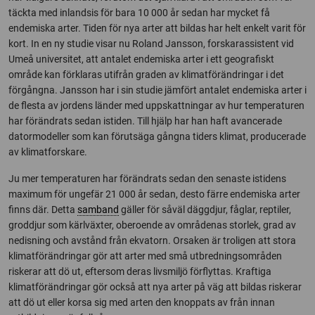
täckta med inlandsis för bara 10 000 år sedan har mycket få
endemiska arter. Tiden för nya arter att bildas har helt enkelt varit för
kort. In en ny studie visar nu Roland Jansson, forskarassistent vid
Umeå universitet, att antalet endemiska arter i ett geografiskt
område kan förklaras utifrån graden av klimatförändringar i det
förgångna. Jansson har i sin studie jämfört antalet endemiska arter i
de flesta av jordens länder med uppskattningar av hur temperaturen
har förändrats sedan istiden. Till hjälp har han haft avancerade
datormodeller som kan förutsäga gångna tiders klimat, producerade
av klimatforskare.
Ju mer temperaturen har förändrats sedan den senaste istidens
maximum för ungefär 21 000 år sedan, desto färre endemiska arter
finns där. Detta
samband
gäller för såväl däggdjur, fåglar, reptiler,
groddjur som kärlväxter, oberoende av områdenas storlek, grad av
nedisning och avstånd från ekvatorn. Orsaken är troligen att stora
klimatförändringar gör att arter med små utbredningsområden
riskerar att dö ut, eftersom deras livsmiljö förflyttas. Kraftiga
klimatförändringar gör också att nya arter på väg att bildas riskerar
att dö ut eller korsa sig med arten den knoppats av från innan