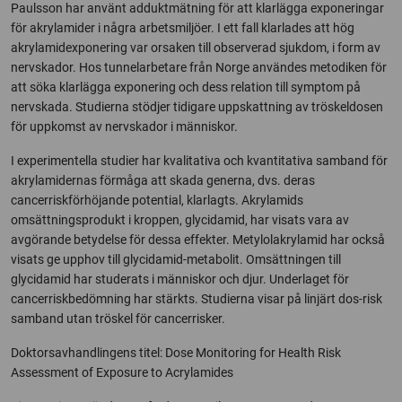
Paulsson har använt adduktmätning för att klarlägga exponeringar
för akrylamider i några arbetsmiljöer. I ett fall klarlades att hög
akrylamidexponering var orsaken till observerad sjukdom, i form av
nervskador. Hos tunnelarbetare från Norge användes metodiken för
att söka klarlägga exponering och dess relation till symptom på
nervskada. Studierna stödjer tidigare uppskattning av tröskeldosen
för uppkomst av nervskador i människor.
I experimentella studier har kvalitativa och kvantitativa samband för
akrylamidernas förmåga att skada generna, dvs. deras
cancerriskförhöjande potential, klarlagts. Akrylamids
omsättningsprodukt i kroppen, glycidamid, har visats vara av
avgörande betydelse för dessa effekter. Metylolakrylamid har också
visats ge upphov till glycidamid-metabolit. Omsättningen till
glycidamid har studerats i människor och djur. Underlaget för
cancerriskbedömning har stärkts. Studierna visar på linjärt dos-risk
samband utan tröskel för cancerrisker.
Doktorsavhandlingens titel: Dose Monitoring for Health Risk
Assessment of Exposure to Acrylamides