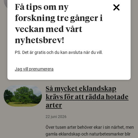
äldsta sko
Få tips om ny
22 juni 2026
forskning tre gånger i
Det som arkeologer länge trodde var en
veckan med vårt
björnfäll visar sig vara delar av en 2000 år
gammal sko. Fyndet bär spår av romerskt
nyhetsbrev!
skomode och beskrivs som mycket ovanligt i
Norden.
PS. Det är gratis och du kan avsluta när du vill.
Arkeologi
Jag vill prenumerera
Så mycket eklandskap
krävs för att rädda hotade
arter
22 juni 2026
Över tusen arter behöver ekar i sin närhet, men
gamla eklandskap och naturbetesmarker blir