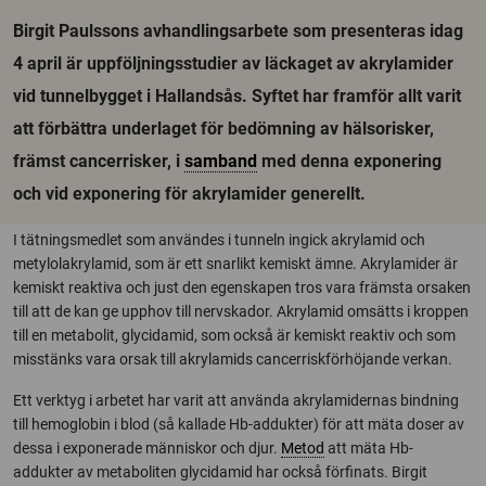
Birgit Paulssons avhandlingsarbete som presenteras idag
4 april är uppföljningsstudier av läckaget av akrylamider
vid tunnelbygget i Hallandsås. Syftet har framför allt varit
att förbättra underlaget för bedömning av hälsorisker,
främst cancerrisker, i
samband
med denna exponering
och vid exponering för akrylamider generellt.
I tätningsmedlet som användes i tunneln ingick akrylamid och
metylolakrylamid, som är ett snarlikt kemiskt ämne. Akrylamider är
kemiskt reaktiva och just den egenskapen tros vara främsta orsaken
till att de kan ge upphov till nervskador. Akrylamid omsätts i kroppen
till en metabolit, glycidamid, som också är kemiskt reaktiv och som
misstänks vara orsak till akrylamids cancerriskförhöjande verkan.
Ett verktyg i arbetet har varit att använda akrylamidernas bindning
till hemoglobin i blod (så kallade Hb-addukter) för att mäta doser av
dessa i exponerade människor och djur.
Metod
att mäta Hb-
addukter av metaboliten glycidamid har också förfinats. Birgit