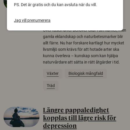
krävs för att rädda hotade
PS. Det är gratis och du kan avsluta när du vill.
arter
Jag vill prenumerera
22 juni 2026
Över tusen arter behöver ekar i sin närhet, men
gamla eklandskap och naturbetesmarker blir
allt färre. Nu har forskare kartlagt hur mycket
livsmiljö som krävs för att hotade arter ska
kunna överleva – kunskap som kan hjälpa
naturvårdare att sätta in rätt åtgärder i tid.
Växter
Biologisk mångfald
Träd
Längre pappaledighet
kopplas till lägre risk för
depression