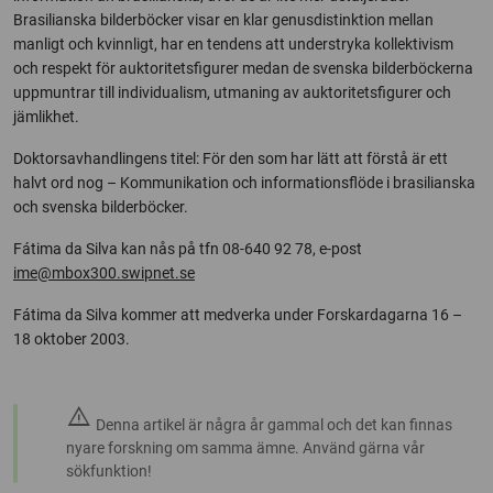
Brasilianska bilderböcker visar en klar genusdistinktion mellan
manligt och kvinnligt, har en tendens att understryka kollektivism
och respekt för auktoritetsfigurer medan de svenska bilderböckerna
uppmuntrar till individualism, utmaning av auktoritetsfigurer och
jämlikhet.
Doktorsavhandlingens titel: För den som har lätt att förstå är ett
halvt ord nog – Kommunikation och informationsflöde i brasilianska
och svenska bilderböcker.
Fátima da Silva kan nås på tfn 08-640 92 78, e-post
ime@mbox300.swipnet.se
Fátima da Silva kommer att medverka under Forskardagarna 16 –
18 oktober 2003.
warning
Denna artikel är några år gammal och det kan finnas
nyare forskning om samma ämne. Använd gärna vår
sökfunktion!