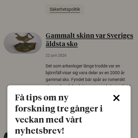
Säkerhetspolitik
Gammalt skinn var Sveriges
äldsta sko
22 juni 2026
Det som arkeologer länge trodde var en
björnfäll visar sig vara delar av en 2000 år
gammal sko. Fyndet bär spår av romerskt
skomode och beskrivs som mycket ovanligt i
Norden.
Få tips om ny
Arkeologi
forskning tre gånger i
veckan med vårt
nyhetsbrev!
Så mycket eklandskap