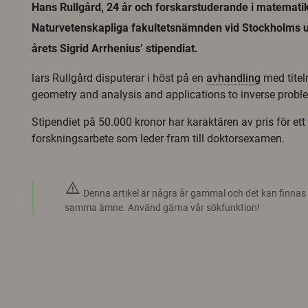
Hans Rullgård, 24 år och forskarstuderande i matematik
Naturvetenskapliga fakultetsnämnden vid Stockholms univ
årets Sigrid Arrhenius’ stipendiat.
lars Rullgård disputerar i höst på en
avhandling
med tite
geometry and analysis and applications to inverse probl
Stipendiet på 50.000 kronor har karaktären av pris för et
forskningsarbete som leder fram till doktorsexamen.
warning
Denna artikel är några år gammal och det kan finnas
samma ämne. Använd gärna vår sökfunktion!