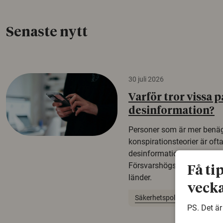
Senaste nytt
30 juli 2026
Varför tror vissa p
desinformation?
Personer som är mer benäg
konspirationsteorier är oft
desinformation. Det visar e
Försvarshögskolan med del
Få ti
länder.
vecka
Säkerhetspolitik
PS. Det är