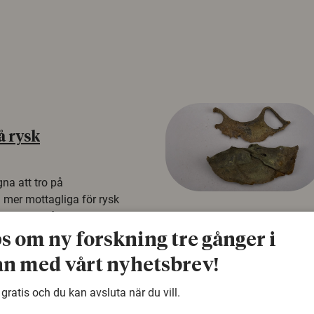
å rysk
na att tro på
a mer mottagliga för rysk
n studie från
tagare i fyra europeiska
ps om ny forskning tre gånger i
n med vårt nyhetsbrev!
 gratis och du kan avsluta när du vill.