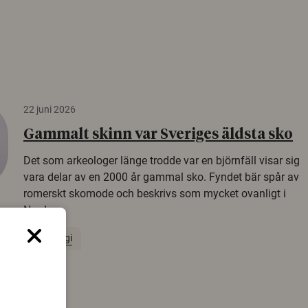
22 juni 2026
Gammalt skinn var Sveriges äldsta sko
Det som arkeologer länge trodde var en björnfäll visar sig
vara delar av en 2000 år gammal sko. Fyndet bär spår av
romerskt skomode och beskrivs som mycket ovanligt i
Norden.
Arkeologi