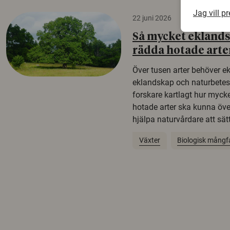
Jag vill p
22 juni 2026
Så mycket eklandsk
rädda hotade arte
Över tusen arter behöver e
eklandskap och naturbetesma
forskare kartlagt hur mycke
hotade arter ska kunna öv
hjälpa naturvårdare att sätta
Växter
Biologisk mångf