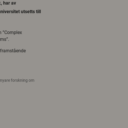
, har av
ersitet utsetts till
ln ”Complex
ems”.
t framstående
 nyare forskning om