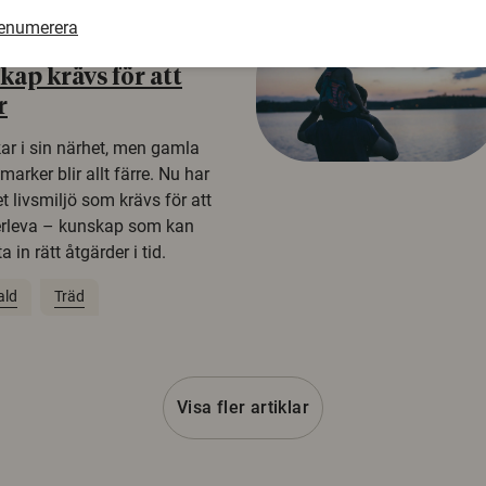
renumerera
ap krävs för att
r
kar i sin närhet, men gamla
rker blir allt färre. Nu har
t livsmiljö som krävs för att
erleva – kunskap som kan
 in rätt åtgärder i tid.
ald
Träd
Visa fler artiklar