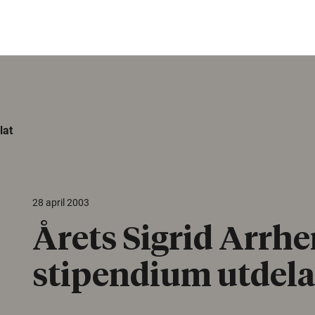
lat
28 april 2003
Årets Sigrid Arrh
stipendium utdela