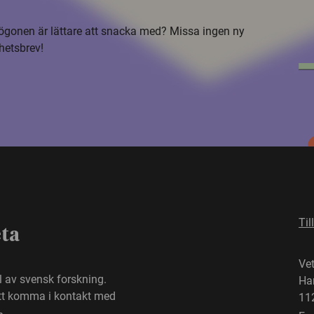
i ögonen är lättare att snacka med? Missa ingen ny
hetsbrev!
Til
eta
Ve
el av svensk forskning.
Ha
att komma i kontakt med
11