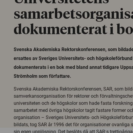
samarbetsorganis
dokumenterat i b
Svenska Akademiska Rektorskonferensen, som bildad
ersattes av Sveriges Universitets- och högskoleförbun
dokumenterats i en bok med bland annat tidigare Uppsa
Strömholm som författare.
Svenska Akademiska Rektorskonferensen, SAR, som bilda
samverkansorganisation för rektorer och förvaltningsche
universiteten och de högskolor som hade fasta forskning
samarbetet med övriga högskolor tagit fastare former 
organisation – Sveriges Universitets- och Högskoleförb
bildats, tog SAR år 1996 det för organisationer ovanliga 
sin egen upplösning. Det beslöts då att SAR:s trettioårig