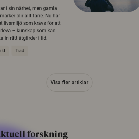
kar i sin närhet, men gamla
rker blir allt färre. Nu har
t livsmiljö som krävs för att
erleva – kunskap som kan
 in rätt åtgärder i tid.
ald
Träd
Visa fler artiklar
ktuell forskning