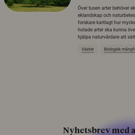
Över tusen arter behöver e
eklandskap och naturbetesma
forskare kartlagt hur mycke
hotade arter ska kunna öv
hjälpa naturvårdare att sätta
Växter
Biologisk mångf
Nyhetsbrev med a