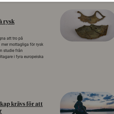
å rysk
na att tro på
a mer mottagliga för rysk
n studie från
tagare i fyra europeiska
ap krävs för att
r