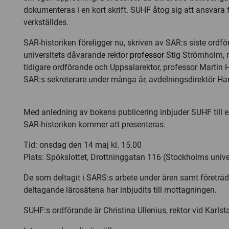
dokumenteras i en kort skrift. SUHF åtog sig att ansvara f
verkställdes.
SAR-historiken föreligger nu, skriven av SAR:s siste ordf
universitets dåvarande rektor
professor
Stig Strömholm, 
tidigare ordförande och Uppsalarektor, professor Martin
SAR:s sekreterare under många år, avdelningsdirektör Har
Med anledning av bokens publicering inbjuder SUHF till 
SAR-historiken kommer att presenteras.
Tid: onsdag den 14 maj kl. 15.00
Plats: Spökslottet, Drottninggatan 116 (Stockholms unive
De som deltagit i SARS:s arbete under åren samt företräd
deltagande lärosätena har inbjudits till mottagningen.
SUHF:s ordförande är Christina Ullenius, rektor vid Karlsta