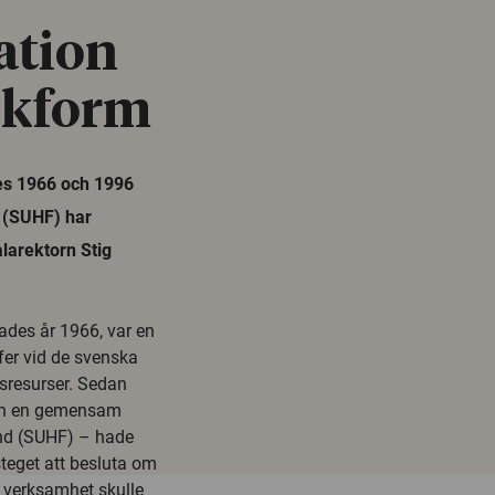
ation
okform
es 1966 och 1996
d (SUHF) har
larektorn Stig
des år 1966, var en
fer vid de svenska
sresurser. Sedan
och en gemensam
und (SUHF) – hade
steget att besluta om
a verksamhet skulle