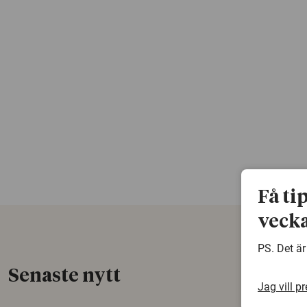
Få ti
vecka
PS. Det är
Senaste nytt
Jag vill p