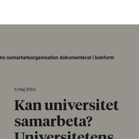
ens samarbetsorganisation dokumenterat i bokform
5 maj 2003
Kan universitet
samarbeta?
Universitetens