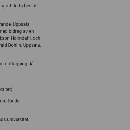
ör att detta beslut
örande, Uppsala
med bidrag av en
 H:son Holmdahl, och
ald Bohlin, Uppsala.
en mottagning då
rsitet)
are för de
ds universitet.