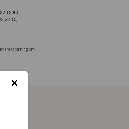
-32 13 88,
22 22 15,
 nyare forskning om