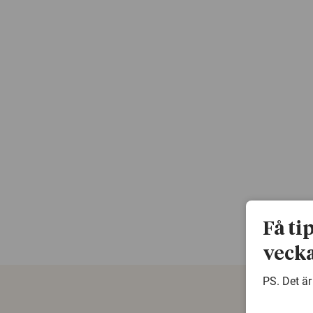
Få ti
vecka
PS. Det är