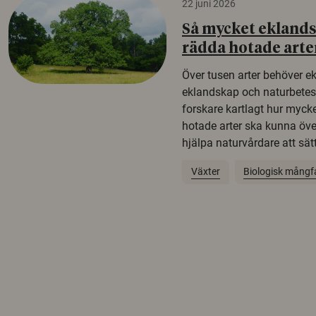
22 juni 2026
Så mycket eklandsk
rädda hotade arte
Över tusen arter behöver e
eklandskap och naturbetesma
forskare kartlagt hur mycke
hotade arter ska kunna öv
hjälpa naturvårdare att sätta
Växter
Biologisk mångf