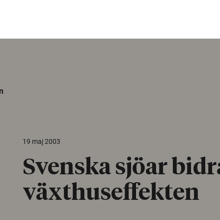
n
19 maj 2003
Svenska sjöar bidra
växthuseffekten