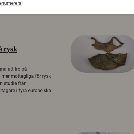
renumerera
å rysk
na att tro på
a mer mottagliga för rysk
n studie från
tagare i fyra europeiska