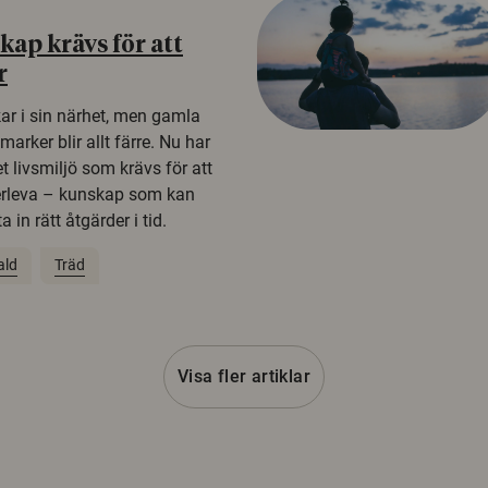
ap krävs för att
r
kar i sin närhet, men gamla
rker blir allt färre. Nu har
t livsmiljö som krävs för att
erleva – kunskap som kan
 in rätt åtgärder i tid.
ald
Träd
Visa fler artiklar