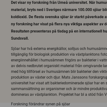
Det visar ny forskning från Umeå universitet. När humus
material, bryts ned i Sveriges närmare 100.000 sjöar b
koldioxid. De flesta svenska sjöar är starkt påverkad
ny forskning har visat på flera nya viktiga aspekter av
Resultaten presenteras på tisdag på en internationell 
Sundsvall.
Sjöar har två externa energikällor, solljus och humusämn
tillgänglig för biologisk produktion via växtplanktons fo
energiinnehållet i humusämnen frigörs av bakterier i vat
av delvis nedbrutet organiskt material från omgivande la
med hög tillförsel av humusämnen blir bakterier den vikt
produktion av växter och djur. Mats Janssons forskargr
universitet har visat att bakteriedominerade sjöar har en s
sammansättning av organismer och är mindre produktiv
domineras av växtplankton. Projektet har bl a stöd från 
Forskning förändrar synen på sjöar