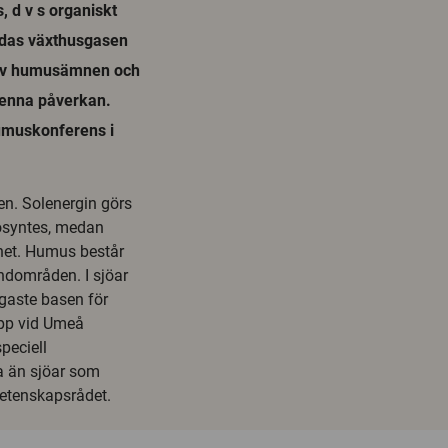
, d v s organiskt
ildas växthusgasen
e av humusämnen och
 denna påverkan.
humuskonferens i
en. Solenergin görs
tosyntes, medan
tnet. Humus består
ndområden. I sjöar
igaste basen för
upp vid Umeå
peciell
a än sjöar som
Vetenskapsrådet.