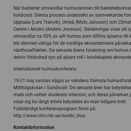
När bakterier omvandlar humusämnen till bakteriebioma
koldioxid. Denna process undersöks av samverkande fors
Uppsala (Lars Tranvik), Umeå (Mats Jansson) och Clima
Centre i Abisko (Anders Jonsson). Beräkningar visar att sj
omvandlar ca 50% av allt humus som tillförs sjöarna till 
blir därmed viktiga för de nordliga ekosystemens påverk
växthuseffekten. De senaste årens forskning om humus i sj
delvis förändrad syn på sjöars roll i landskapets ekosyst
Internationell humuskonferens
19-21 maj samlas några av världens främsta humusfors
Mitthögskolan i Sundsvall. De senaste åren har betydel
mark och vatten studerats intensivt, och deras påverkan
visat sig ha långt större betydelse än man tidigare trott.
Fullständigt konferensprogram finns på:
http://www.ntm.mh.se/nordic_ihss
Kontaktinformation