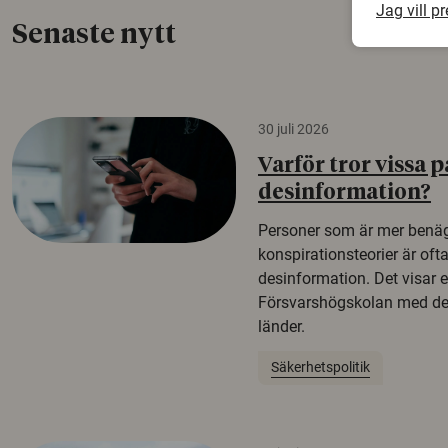
Jag vill p
Senaste nytt
30 juli 2026
Varför tror vissa p
desinformation?
Personer som är mer benäg
konspirationsteorier är oft
desinformation. Det visar e
Försvarshögskolan med del
länder.
Säkerhetspolitik