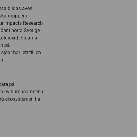
ssa bildas även
kargrupper i
te Impacts Research
öar i norra Sverige
koldioxid. Sjöarna
an på
öar har lett till en
em.
kare på
sen av humusämnen i
 på ekosystemen har