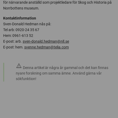
för närvarande anställd som projektledare för Skog och Historia på
Norrbottens museum.
Kontaktinformation
Sven-Donald Hedman nås på:
Tel arb: 0920-24 35 67
Hem: 0961-613 52
E-post: arb.
sven-donald.hedman@nll.se
E-post: hem.
svenne.hedman@telia.com
warning
Denna artikel är några år gammal och det kan finnas
nyare forskning om samma ämne. Använd gärna vår
sökfunktion!