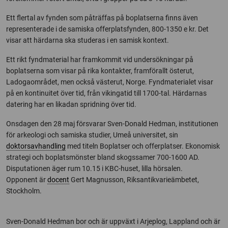
Ett flertal av fynden som påträffas på boplatserna finns även
representerade i de samiska offerplatsfynden, 800-1350 e kr. Det
visar att härdarna ska studeras i en samisk kontext.
Ett rikt fyndmaterial har framkommit vid undersökningar på
boplatserna som visar på rika kontakter, framförallt österut,
Ladogaområdet, men också västerut, Norge. Fyndmaterialet visar
på en kontinuitet över tid, från vikingatid till 1700-tal. Härdarnas
datering har en likadan spridning över tid.
Onsdagen den 28 maj försvarar Sven-Donald Hedman, institutionen
för arkeologi och samiska studier, Umeå universitet, sin
doktorsavhandling
med titeln Boplatser och offerplatser. Ekonomisk
strategi och boplatsmönster bland skogssamer 700-1600 AD.
Disputationen äger rum 10.15 i KBC-huset, lilla hörsalen.
Opponent är
docent
Gert Magnusson, Riksantikvarieämbetet,
Stockholm.
Sven-Donald Hedman bor och är uppväxt i Arjeplog, Lappland och är