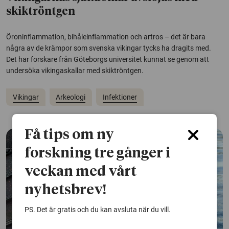
skiktröntgen
Öroninflammation, bihåleinflammation och artros – det är bara
några av de krämpor som svenska vikingar tycks ha dragits med.
Det har forskare från Göteborgs universitet kunnat se genom att
undersöka vikingaskallar med skiktröntgen.
Vikingar
Arkeologi
Infektioner
Få tips om ny
forskning tre gånger i
veckan med vårt
nyhetsbrev!
PS. Det är gratis och du kan avsluta när du vill.