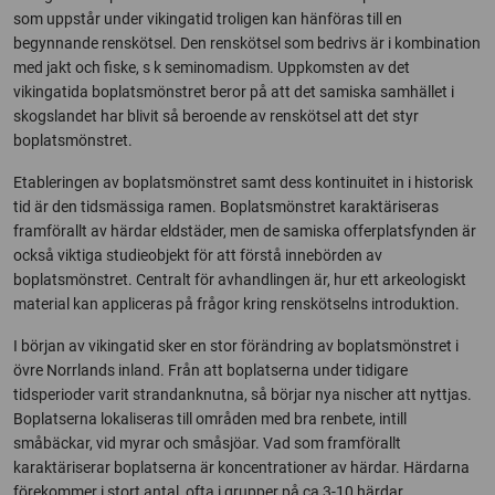
som uppstår under vikingatid troligen kan hänföras till en
begynnande renskötsel. Den renskötsel som bedrivs är i kombination
med jakt och fiske, s k seminomadism. Uppkomsten av det
vikingatida boplatsmönstret beror på att det samiska samhället i
skogslandet har blivit så beroende av renskötsel att det styr
boplatsmönstret.
Etableringen av boplatsmönstret samt dess kontinuitet in i historisk
tid är den tidsmässiga ramen. Boplatsmönstret karaktäriseras
framförallt av härdar eldstäder, men de samiska offerplatsfynden är
också viktiga studieobjekt för att förstå innebörden av
boplatsmönstret. Centralt för avhandlingen är, hur ett arkeologiskt
material kan appliceras på frågor kring renskötselns introduktion.
I början av vikingatid sker en stor förändring av boplatsmönstret i
övre Norrlands inland. Från att boplatserna under tidigare
tidsperioder varit strandanknutna, så börjar nya nischer att nyttjas.
Boplatserna lokaliseras till områden med bra renbete, intill
småbäckar, vid myrar och småsjöar. Vad som framförallt
karaktäriserar boplatserna är koncentrationer av härdar. Härdarna
förekommer i stort antal, ofta i grupper på ca 3-10 härdar.