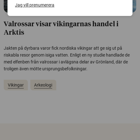
Jag vill prenumerera
Valrossar visar vikingarnas handel i
Arktis
Jakten på dyrbara varor fick nordiska vikingar att ge sig ut på
riskabla resor genom isiga vatten. Enligt en ny studie handlade de
med elfenben från valrossar i avlägsna delar av Grönland, där de
troligen även mötte ursprungsbefolkningar.
Vikingar
Arkeologi