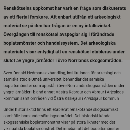
Renskötselns uppkomst har varit en fråga som diskuterats
av ett flertal forskare. Att enbart utifrån ett arkeologiskt
material se på den här frågan är en ny infallsvinkel.
Övergången till renskötsel avspeglar sig i förändrade
boplatsmönster och handelssystem. Det arkeologiska
materialet visar entydigt att en renskötsel etableras under
slutet av yngre järnålder i övre Norrlands skogsområden.
Sven-Donald Hedmans avhandling, institutionen för arkeologi och
samiska studie Umeå universitet, behandlar det samiska
boplatsmönster som uppstår i övre Norrlands skogsområden under
yngre järnålder i bland annat Västra Rebraur och Abraur i Arjeplogs
kommun samt områden vid Östra Kikkejaur i Arvidsjaur kommun
Under historisk tid finns ett etablerat renskötande skogssamiskt
samhälle inom undersökningsområdet. Det historiskt kända
skogssamiska boplatsmönstret visar på stora likheter med det
vikingatida boplatsmönstret. Det innebär att det boplatsmönster