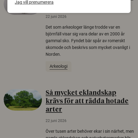
Jag vill prenumerera
äldsta sko
22 juni 2026
Det som arkeologer länge trodde var en
björnfäll visar sig vara delar av en 2000 år
gammal sko. Fyndet bär spår av romerskt
skomode och beskrivs som mycket ovanligt i
Norden.
Arkeologi
Så mycket eklandskap
krävs för att rädda hotade
arter
22 juni 2026
Över tusen arter behöver ekar i sin närhet, men
gamla eklandskap och naturbetesmarker blir