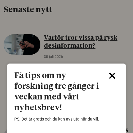
Senaste nytt
Varför tror vissa på rysk
desinformation?
30 juli 2026
Personer som är mer benägna att tro på
konspirationsteorier är ofta mer mottagliga
Få tips om ny
för rysk desinformation. Det visar en studie
forskning tre gånger i
från Försvarshögskolan med deltagare i fyra
europeiska länder.
veckan med vårt
Säkerhetspolitik
nyhetsbrev!
PS. Det är gratis och du kan avsluta när du vill.
Gammalt skinn var Sveriges