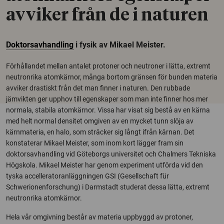
avviker från de i naturen
Doktorsavhandling
i fysik av Mikael Meister.
Förhållandet mellan antalet protoner och neutroner i lätta, extremt
neutronrika atomkärnor, många bortom gränsen för bunden materia
avviker drastiskt från det man finner i naturen. Den rubbade
jämvikten ger upphov till egenskaper som man inte finner hos mer
normala, stabila atomkärnor. Vissa har visat sig bestå av en kärna
med helt normal densitet omgiven av en mycket tunn slöja av
kärnmateria, en halo, som sträcker sig långt ifrån kärnan. Det
konstaterar Mikael Meister, som inom kort lägger fram sin
doktorsavhandling vid Göteborgs universitet och Chalmers Tekniska
Högskola. Mikael Meister har genom experiment utförda vid den
tyska accelleratoranläggningen GSI (Gesellschaft für
Schwerionenforschung) i Darmstadt studerat dessa lätta, extremt
neutronrika atomkärnor.
Hela vår omgivning består av materia uppbyggd av protoner,