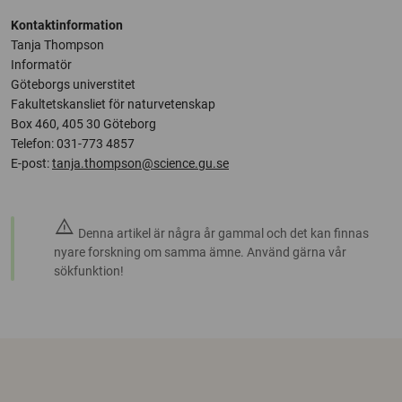
Kontaktinformation
Tanja Thompson
Informatör
Göteborgs universtitet
Fakultetskansliet för naturvetenskap
Box 460, 405 30 Göteborg
Telefon: 031-773 4857
E-post:
tanja.thompson@science.gu.se
warning
Denna artikel är några år gammal och det kan finnas
nyare forskning om samma ämne. Använd gärna vår
sökfunktion!