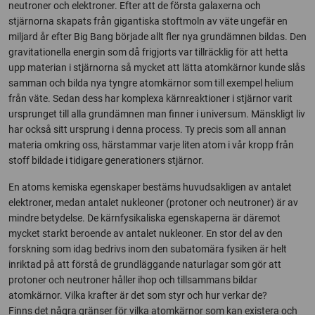
neutroner och elektroner. Efter att de första galaxerna och
stjärnorna skapats från gigantiska stoftmoln av väte ungefär en
miljard år efter Big Bang började allt fler nya grundämnen bildas. Den
gravitationella energin som då frigjorts var tillräcklig för att hetta
upp materian i stjärnorna så mycket att lätta atomkärnor kunde slås
samman och bilda nya tyngre atomkärnor som till exempel helium
från väte. Sedan dess har komplexa kärnreaktioner i stjärnor varit
ursprunget till alla grundämnen man finner i universum. Mänskligt liv
har också sitt ursprung i denna process. Ty precis som all annan
materia omkring oss, härstammar varje liten atom i vår kropp från
stoff bildade i tidigare generationers stjärnor.
En atoms kemiska egenskaper bestäms huvudsakligen av antalet
elektroner, medan antalet nukleoner (protoner och neutroner) är av
mindre betydelse. De kärnfysikaliska egenskaperna är däremot
mycket starkt beroende av antalet nukleoner. En stor del av den
forskning som idag bedrivs inom den subatomära fysiken är helt
inriktad på att förstå de grundläggande naturlagar som gör att
protoner och neutroner håller ihop och tillsammans bildar
atomkärnor. Vilka krafter är det som styr och hur verkar de?
Finns det några gränser för vilka atomkärnor som kan existera och