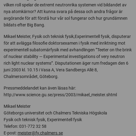
vilken roll spelar de extremt neutronrika systemen vid bildandet av
nya atomkärnor? Att kunna svara på dessa och andra frågor är
avgörande för att förstå hur vår sol fungerar och hur grundämnen
bildats efter Big Bang.
Mikael Meister, Fysik och teknisk fysik,Experimentell fysik, disputerar
för att avlägga filosofie doktorsexamen i fysik med inriktning mot
experimentell subatomärfysik med avhandlingen ”Teeter on the brink
of nuclear stability — Experimental investigations of very neutron
rich light nuclear systems”. Disputationen äger rum fredagen den 6
juni 2003 kl. 10.15 i Vasa A, Vera Sandbergs Allé 8,
Chalmersområdet, Göteborg.
Pressmeddelandet kan även läsas här:
http://www.science.gu.se/press/2003/mikael_meister.shtml
Mikael Meister
Göteborgs universitet och Chalmers Tekniska Högskola
Fysik och teknisk fysik, Experimentell fysik
Telefon: 031-772 32 58
E-post:
meister@fy.chalmers.se