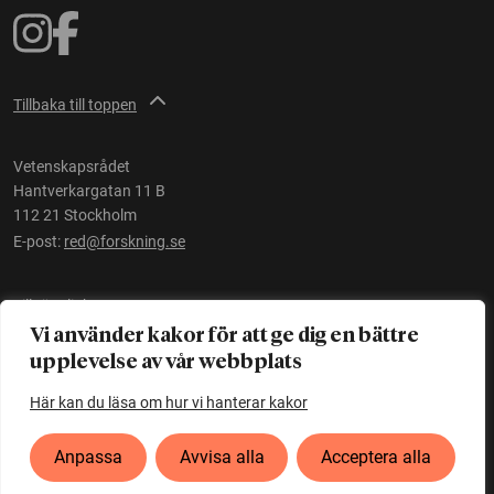
Tillbaka till toppen
Vetenskapsrådet
Hantverkargatan 11 B
112 21 Stockholm
E-post:
red@forskning.se
Tillgänglighet
Vi använder kakor för att ge dig en bättre
upplevelse av vår webbplats
Ett initiativ av
Vetenskapsrådet
Här kan du läsa om hur vi hanterar kakor
Anpassa
Avvisa alla
Acceptera alla