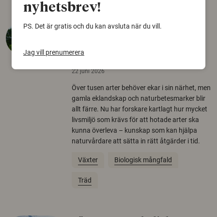
nyhetsbrev!
PS. Det är gratis och du kan avsluta när du vill.
Så mycket eklandskap
krävs för att rädda hotade
Jag vill prenumerera
arter
22 juni 2026
Över tusen arter behöver ekar i sin närhet, men
gamla eklandskap och naturbetesmarker blir
allt färre. Nu har forskare kartlagt hur mycket
livsmiljö som krävs för att hotade arter ska
kunna överleva – kunskap som kan hjälpa
naturvårdare att sätta in rätt åtgärder i tid.
Växter
Biologisk mångfald
Träd