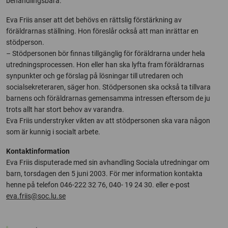
behandlingsbara.
Eva Friis anser att det behövs en rättslig förstärkning av
föräldrarnas ställning. Hon föreslår också att man inrättar en
stödperson.
– Stödpersonen bör finnas tillgänglig för föräldrarna under hela
utredningsprocessen. Hon eller han ska lyfta fram föräldrarnas
synpunkter och ge förslag på lösningar till utredaren och
socialsekreteraren, säger hon. Stödpersonen ska också ta tillvara
barnens och föräldrarnas gemensamma intressen eftersom de ju
trots allt har stort behov av varandra.
Eva Friis understryker vikten av att stödpersonen ska vara någon
som är kunnig i socialt arbete.
Kontaktinformation
Eva Friis disputerade med sin avhandling Sociala utredningar om
barn, torsdagen den 5 juni 2003. För mer information kontakta
henne på telefon 046-222 32 76, 040- 19 24 30. eller e-post
eva.friis@soc.lu.se