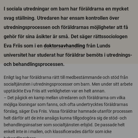
I sociala utredningar om barn har föräldrarna en mycket
svag ställning. Utredaren har ensam kontrollen över
utredningsprocessen och föräldrarnas möjligheter att få
gehör för sina åsikter är små. Det säger rättssociologen
Eva Friis som i en
doktorsavhandling
från Lunds
universitet har studerat hur föräldrar bemöts i utrednings-
och behandlingsprocessen.
Enligt lag har föräldrarna rätt till medbestämmande och stöd från
socialtjänsten i utredningsprocesser om barn. Men under sitt arbete
upptäckte Eva Friis att verkligheten var en helt annan.
– Det pågick en kamp mellan utredaren och föräldrarna om vilka
möjliga lösningar som fanns, och ofta undertrycktes föräldrarnas
förslag, säger Eva Friis. Vissa föräldrar hamnade utanför processen
helt därför att de inte ansågs kunna tillgodogöra sig de stöd- och
behandlingsinsatser som socialtjänsten erbjöd. De passade helt
enkelt inte in i mallen, och klassificerades därför som icke