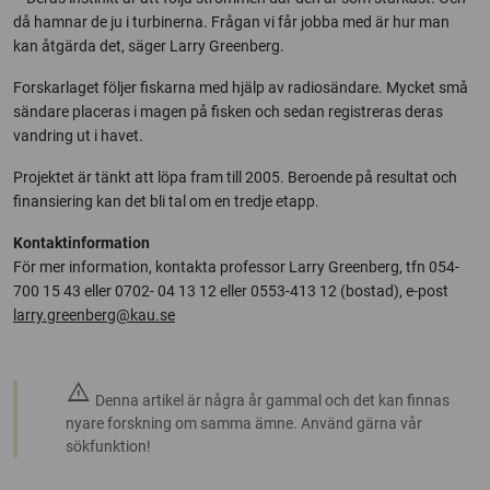
då hamnar de ju i turbinerna. Frågan vi får jobba med är hur man
kan åtgärda det, säger Larry Greenberg.
Forskarlaget följer fiskarna med hjälp av radiosändare. Mycket små
sändare placeras i magen på fisken och sedan registreras deras
vandring ut i havet.
Projektet är tänkt att löpa fram till 2005. Beroende på resultat och
finansiering kan det bli tal om en tredje etapp.
Kontaktinformation
För mer information, kontakta professor Larry Greenberg, tfn 054-
700 15 43 eller 0702- 04 13 12 eller 0553-413 12 (bostad), e-post
larry.greenberg@kau.se
warning
Denna artikel är några år gammal och det kan finnas
nyare forskning om samma ämne. Använd gärna vår
sökfunktion!