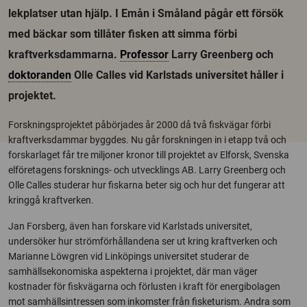
lekplatser utan hjälp. I Emån i Småland pågår ett försök
med bäckar som tillåter fisken att simma förbi
kraftverksdammarna.
Professor
Larry Greenberg och
doktoranden
Olle Calles vid Karlstads universitet håller i
projektet.
Forskningsprojektet påbörjades år 2000 då två fiskvägar förbi
kraftverksdammar byggdes. Nu går forskningen in i etapp två och
forskarlaget får tre miljoner kronor till projektet av Elforsk, Svenska
elföretagens forsknings- och utvecklings AB. Larry Greenberg och
Olle Calles studerar hur fiskarna beter sig och hur det fungerar att
kringgå kraftverken.
Jan Forsberg, även han forskare vid Karlstads universitet,
undersöker hur strömförhållandena ser ut kring kraftverken och
Marianne Löwgren vid Linköpings universitet studerar de
samhällsekonomiska aspekterna i projektet, där man väger
kostnader för fiskvägarna och förlusten i kraft för energibolagen
mot samhällsintressen som inkomster från fisketurism. Andra som