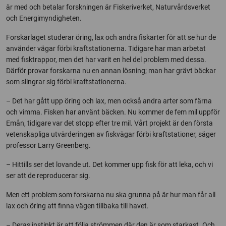
är med och betalar forskningen är Fiskeriverket, Naturvårdsverket
och Energimyndigheten.
Forskarlaget studerar öring, lax och andra fiskarter för att se hur de
använder vägar förbi kraftstationerna. Tidigare har man arbetat
med fisktrappor, men det har varit en hel del problem med dessa.
Därför provar forskarna nu en annan lösning; man har grävt bäckar
som slingrar sig förbi kraftstationerna.
– Det har gått upp öring och lax, men också andra arter som färna
och vimma. Fisken har använt bäcken. Nu kommer de fem mil uppför
Emån, tidigare var det stopp efter tre mil. Vårt projekt är den första
vetenskapliga utvärderingen av fiskvägar förbi kraftstationer, säger
professor Larry Greenberg.
– Hittills ser det lovande ut. Det kommer upp fisk för att leka, och vi
ser att de reproducerar sig.
Men ett problem som forskarna nu ska grunna på är hur man får all
lax och öring att finna vägen tillbaka till havet.
– Deras instinkt är att följa strömmen där den är som starkast. Och