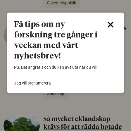
Säkerhetspolitik
Få tips om ny
Gammalt skinn var Sveriges
forskning tre gånger i
äldsta sko
veckan med vårt
22 juni 2026
nyhetsbrev!
Det som arkeologer länge trodde var en
björnfäll visar sig vara delar av en 2000 år
PS. Det är gratis och du kan avsluta när du vill.
gammal sko. Fyndet bär spår av romerskt
skomode och beskrivs som mycket ovanligt i
Norden.
Jag vill prenumerera
Arkeologi
Så mycket eklandskap
krävs för att rädda hotade