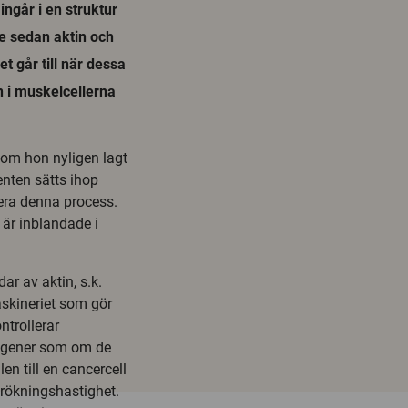
ingår i en struktur
ge sedan aktin och
t går till när dessa
n i muskelcellerna
 som hon nyligen lagt
enten sätts ihop
era denna process.
 är inblandade i
ar av aktin, s.k.
skineriet som gör
ntrollerar
. gener som om de
en till en cancercell
örökningshastighet.