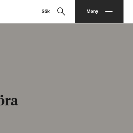
search
Sök
Meny
öra