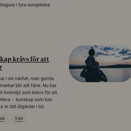
tagare i fyra europeiska
ap krävs för att
r
kar i sin närhet, men gamla
rker blir allt färre. Nu har
t livsmiljö som krävs för att
erleva – kunskap som kan
 in rätt åtgärder i tid.
ald
Träd