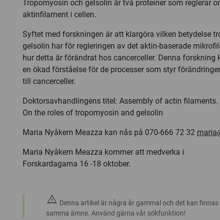
Tropomyosin och gelsolin är två proteiner som reglerar 
aktinfilament i cellen.
Syftet med forskningen är att klargöra vilken betydelse 
gelsolin har för regleringen av det aktin-baserade mikro
hur detta är förändrat hos cancerceller. Denna forskning 
en ökad förståelse för de processer som styr förändringe
till cancerceller.
Doktorsavhandlingens titel: Assembly of actin filaments.
On the roles of tropomyosin and gelsolin
Maria Nyåkern Meazza kan nås på 070-666 72 32
maria@
Maria Nyåkern Meazza kommer att medverka i
Forskardagarna 16 -18 oktober.
warning
Denna artikel är några år gammal och det kan finnas
samma ämne. Använd gärna vår sökfunktion!