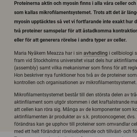
Proteinerna aktin och myosin finns i alla våra celler och 
som kallas mikrofilamentsystemet. Trots att det är län
myosin upptäcktes så vet vi fortfarande inte exakt hur de
två proteiner samspelar för att åstadkomma kontraktio
eller för att generera rörelse i andra typer av celler.
Maria Nyåkern Meazza har i sin
avhandling
i cellbiologi
fram vid Stockholms universitet visat dels hur aktinfilam
(assembly) samt vilka mekanismer som finns för att regl
Hon beskriver nya funktioner hos två av de proteiner som
kontrollen och organisationen av mikrofilamentsystemet.
Mikrofilamentsystemet består till den största delen av tråd
aktinfilament som utgör stommen i det kraftalstrande ma
att cellen kan röra sig. Många av de komponenter som ko
aktinfilamenten är produkter av s.k. protooncogener, dvs
förändras kan ge upphov till proteiner som omvandlar cell
med ett helt förändrat rörelsebeteende och tillväxt- och f