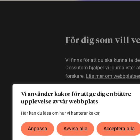
För dig som vill v
Vi finns för att du ska kunna ta d
Dessutom hjälper vi journalister 
forskare.
Läs mer om webbplatse
Vi använder kakor för att ge dig en bättre
upplevelse av vår webbplats
Här kan du läsa om hur vi hanterar kakor
Anpassa
Avvisa alla
Acceptera alla