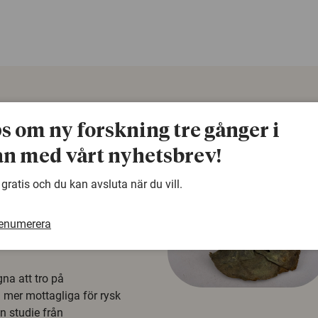
ps om ny forskning tre gånger i
n med vårt nyhetsbrev!
 gratis och du kan avsluta när du vill.
renumerera
å rysk
na att tro på
a mer mottagliga för rysk
n studie från