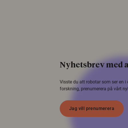
Nyhetsbrev med a
Visste du att robotar som ser en 
forskning, prenumerera på vårt ny
Jag vill prenumerera