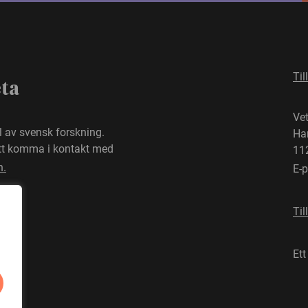
Til
eta
Ve
el av svensk forskning.
Ha
att komma i kontakt med
11
n.
E-
Til
Ett