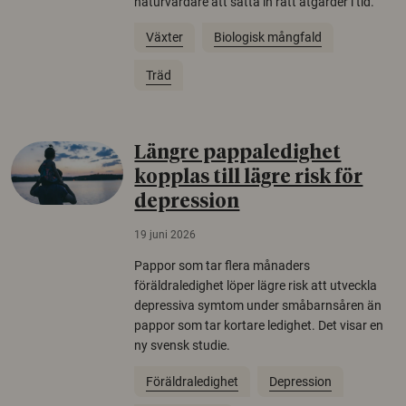
naturvårdare att sätta in rätt åtgärder i tid.
Växter
Biologisk mångfald
Träd
Längre pappaledighet
kopplas till lägre risk för
depression
19 juni 2026
Pappor som tar flera månaders
föräldraledighet löper lägre risk att utveckla
depressiva symtom under småbarnsåren än
pappor som tar kortare ledighet. Det visar en
ny svensk studie.
Föräldraledighet
Depression