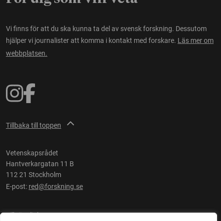
Vi finns för att du ska kunna ta del av svensk forskning. Dessutom
hjälper vi journalister att komma i kontakt med forskare.
Läs mer om
webbplatsen.
Tillbaka till toppen
Vetenskapsrådet
Hantverkargatan 11 B
112 21 Stockholm
E-post:
red@forskning.se
Tillgänglighet