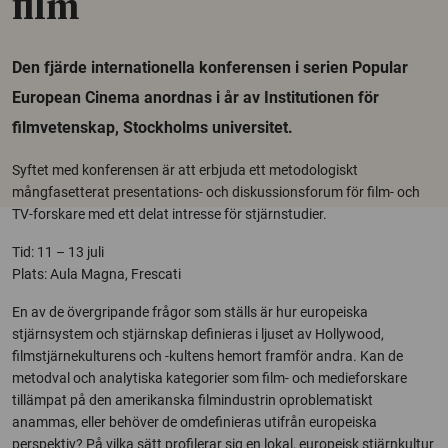
film
Den fjärde internationella konferensen i serien Popular
European Cinema anordnas i år av Institutionen för
filmvetenskap, Stockholms universitet.
Syftet med konferensen är att erbjuda ett metodologiskt
mångfasetterat presentations- och diskussionsforum för film- och
TV-forskare med ett delat intresse för stjärnstudier.
Tid: 11 – 13 juli
Plats: Aula Magna, Frescati
En av de övergripande frågor som ställs är hur europeiska
stjärnsystem och stjärnskap definieras i ljuset av Hollywood,
filmstjärnekulturens och -kultens hemort framför andra. Kan de
metodval och analytiska kategorier som film- och medieforskare
tillämpat på den amerikanska filmindustrin oproblematiskt
anammas, eller behöver de omdefinieras utifrån europeiska
perspektiv? På vilka sätt profilerar sig en lokal, europeisk stjärnkultur