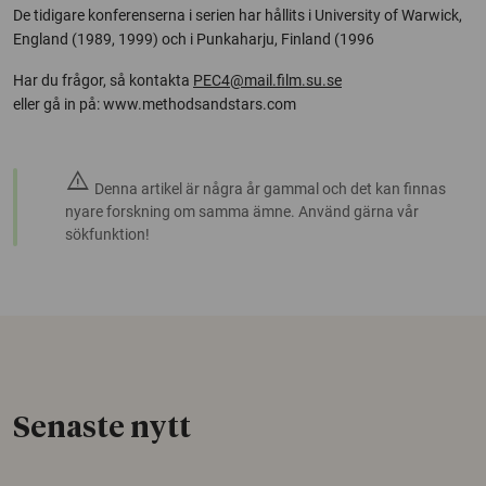
De tidigare konferenserna i serien har hållits i University of Warwick,
England (1989, 1999) och i Punkaharju, Finland (1996
Har du frågor, så kontakta
PEC4@mail.film.su.se
eller gå in på: www.methodsandstars.com
warning
Denna artikel är några år gammal och det kan finnas
nyare forskning om samma ämne. Använd gärna vår
sökfunktion!
Senaste nytt