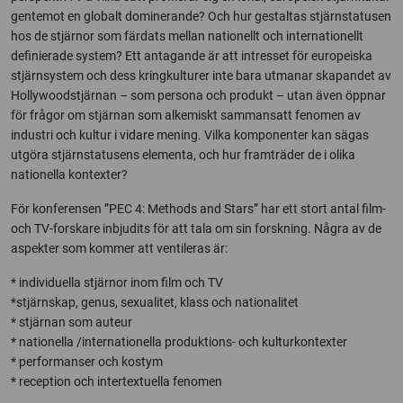
gentemot en globalt dominerande? Och hur gestaltas stjärnstatusen
hos de stjärnor som färdats mellan nationellt och internationellt
definierade system? Ett antagande är att intresset för europeiska
stjärnsystem och dess kringkulturer inte bara utmanar skapandet av
Hollywoodstjärnan – som persona och produkt – utan även öppnar
för frågor om stjärnan som alkemiskt sammansatt fenomen av
industri och kultur i vidare mening. Vilka komponenter kan sägas
utgöra stjärnstatusens elementa, och hur framträder de i olika
nationella kontexter?
För konferensen ”PEC 4: Methods and Stars” har ett stort antal film-
och TV-forskare inbjudits för att tala om sin forskning. Några av de
aspekter som kommer att ventileras är:
* individuella stjärnor inom film och TV
*stjärnskap, genus, sexualitet, klass och nationalitet
* stjärnan som auteur
* nationella /internationella produktions- och kulturkontexter
* performanser och kostym
* reception och intertextuella fenomen