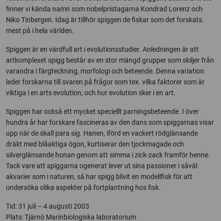
finner vi kända namn som nobelpristagarna Kondrad Lorenz och
Niko Tinbergen. Idag är tillhör spiggen de fiskar som det forskats
mest på i hela världen.
Spiggen är en värdfull art i evolutionsstudier. Anledningen är att
artkomplexet spigg består av en stor mängd grupper som skiljer från
varandra i färgteckning, morfologi och beteende. Denna variation
leder forskarna till svaren på frågor som tex. vilka faktorer som är
viktiga i en arts evolution, och hur evolution sker i en art.
Spiggen har också ett mycket speciellt parningsbeteende. I över
hundra år har forskare fascineras av den dans som spiggarnas visar
upp när de skall para sig. Hanen, iförd en vackert rödglänsande
dräkt med blåaktiga ögon, kurtiserar den tjockmagade och
silverglänsande honan genom att simma i zick-zack framför henne.
Tack vare att spiggarna ogenerat lever ut sina passioner i såväl
akvarier som i naturen, så har spigg blivit en modellfisk för att
undersöka olika aspekter på fortplantning hos fisk.
Tid: 31 juli – 4 augusti 2003
Plats: Tjärnö Marinbiologiska laboratorium