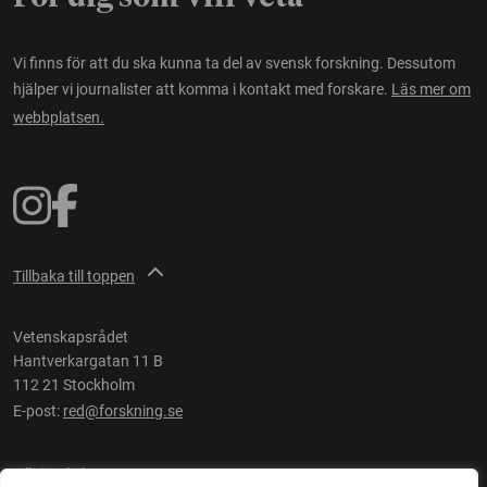
Vi finns för att du ska kunna ta del av svensk forskning. Dessutom
hjälper vi journalister att komma i kontakt med forskare.
Läs mer om
webbplatsen.
Tillbaka till toppen
Vetenskapsrådet
Hantverkargatan 11 B
112 21 Stockholm
E-post:
red@forskning.se
Tillgänglighet