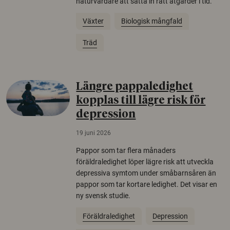
naturvårdare att sätta in rätt åtgärder i tid.
Växter
Biologisk mångfald
Träd
Längre pappaledighet
kopplas till lägre risk för
depression
19 juni 2026
Pappor som tar flera månaders
föräldraledighet löper lägre risk att utveckla
depressiva symtom under småbarnsåren än
pappor som tar kortare ledighet. Det visar en
ny svensk studie.
Föräldraledighet
Depression