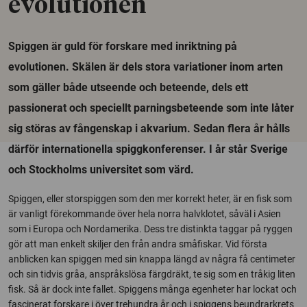
evolutionen
Spiggen är guld för forskare med inriktning på
evolutionen. Skälen är dels stora variationer inom arten
som gäller både utseende och beteende, dels ett
passionerat och speciellt parningsbeteende som inte låter
sig störas av fångenskap i akvarium. Sedan flera år hålls
därför internationella spiggkonferenser. I år står Sverige
och Stockholms universitet som värd.
Spiggen, eller storspiggen som den mer korrekt heter, är en fisk som
är vanligt förekommande över hela norra halvklotet, såväl i Asien
som i Europa och Nordamerika. Dess tre distinkta taggar på ryggen
gör att man enkelt skiljer den från andra småfiskar. Vid första
anblicken kan spiggen med sin knappa längd av några få centimeter
och sin tidvis gråa, anspråkslösa färgdräkt, te sig som en tråkig liten
fisk. Så är dock inte fallet. Spiggens många egenheter har lockat och
fascinerat forskare i över trehundra år och i spiggens beundrarkrets