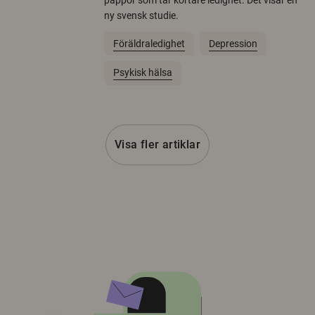
pappor som tar kortare ledighet. Det visar en
ny svensk studie.
Föräldraledighet
Depression
Psykisk hälsa
Visa fler artiklar