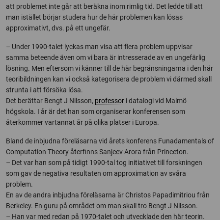
att problemet inte går att beräkna inom rimlig tid. Det ledde till att
man istället börjar studera hur de här problemen kan lösas
approximativt, dvs. på ett ungefär.
– Under 1990-talet lyckas man visa att flera problem uppvisar
samma beteende även om vi bara är intresserade av en ungefärlig
lösning. Men eftersom vi känner till de här begränsningarna i den här
teoribildningen kan vi också kategorisera de problem vi därmed skall
strunta i att försöka lösa.
Det berättar Bengt J Nilsson,
professor
i datalogi vid Malmö
högskola. I år är det han som organiserar konferensen som
återkommer vartannat år på olika platser i Europa.
Bland de inbjudna föreläsarna vid årets konferens Funadamentals of
Computation Theory återfinns Sanjeev Arora från Princeton.
– Det var han som på tidigt 1990-tal tog initiativet till forskningen
som gav de negativa resultaten om approximation av svåra
problem.
En av de andra inbjudna föreläsarna är Christos Papadimitriou från
Berkeley. En guru på området om man skall tro Bengt J Nilsson.
– Han var med redan på 1970-talet och utvecklade den här teorin.