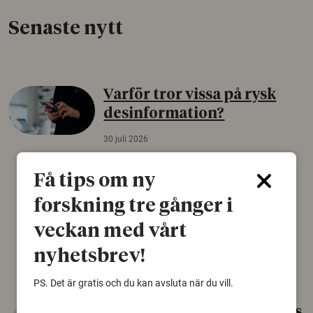
Senaste nytt
Varför tror vissa på rysk
desinformation?
30 juli 2026
Personer som är mer benägna att tro på
Få tips om ny
konspirationsteorier är ofta mer mottagliga
för rysk desinformation. Det visar en studie
forskning tre gånger i
från Försvarshögskolan med deltagare i fyra
europeiska länder.
veckan med vårt
Säkerhetspolitik
nyhetsbrev!
PS. Det är gratis och du kan avsluta när du vill.
Gammalt skinn var Sveriges