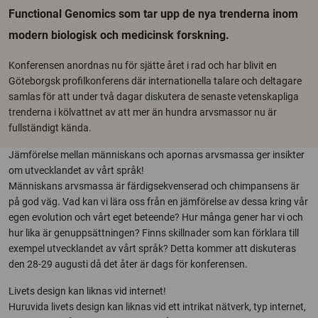
Functional Genomics som tar upp de nya trenderna inom
modern biologisk och medicinsk forskning.
Konferensen anordnas nu för sjätte året i rad och har blivit en
Göteborgsk profilkonferens där internationella talare och deltagare
samlas för att under två dagar diskutera de senaste vetenskapliga
trenderna i kölvattnet av att mer än hundra arvsmassor nu är
fullständigt kända.
Jämförelse mellan människans och apornas arvsmassa ger insikter
om utvecklandet av vårt språk!
Människans arvsmassa är färdigsekvenserad och chimpansens är
på god väg. Vad kan vi lära oss från en jämförelse av dessa kring vår
egen evolution och vårt eget beteende? Hur många gener har vi och
hur lika är genuppsättningen? Finns skillnader som kan förklara till
exempel utvecklandet av vårt språk? Detta kommer att diskuteras
den 28-29 augusti då det åter är dags för konferensen.
Livets design kan liknas vid internet!
Huruvida livets design kan liknas vid ett intrikat nätverk, typ internet,