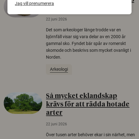
Jag vill prenumerera
äldsta sko
22 juni 2026
Det som arkeologer länge trodde var en
björnfäll visar sig vara delar av en 2000 år
gammal sko. Fyndet bär spår av romerskt
skomode och beskrivs som mycket ovanligt i
Norden.
Arkeologi
Så mycket eklandskap
krävs för att rädda hotade
arter
22 juni 2026
Över tusen arter behöver ekar i sin närhet, men