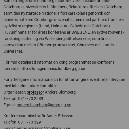
Som arrangör står Lundberg Institutet vilket inkluderar både
Göteborgs universitet och Chalmers, Teknikbrostiftelsen i Göteborg
samt den nystartade Nationella forskarskolan i genomik och
bioinformatik vid Göteborgs universitet, men med partners från hela
sydvästra regionen (Lund, Halmstad, Skövde och Göteborg).
Huvudfinansiär för årets konferens är SWEGENE, en sydväst-svensk
forskningssatsning via Wallenberg stiftelsemedel, som är en
samverkan mellan Göteborgs universitet, Chalmers och Lunds
universitet.
För mer detaljerad information kring programmet se konferens
hemsida: http://funcgenomics.lundberg.gu.se
För ytterligare information och för att arrangera eventuella intervjuer
med inbjudna talare kontakta:
Organisatör/
professor
Anders Blomberg
Telefon: 031-773 2589
E-post:
anders.blomberg@gmm.gu.se
Konferensadminstratör Anneli Ericsson
Telefon: 031-773 3291
E-post:
anneli.ericsson@molbiolgu.se