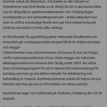
kommer också att diskuteras. Förståelse av det nätverk av
interaktioner som livet består av är viktigt för att vi ska kunna bilda
oss en riktig bild av sjukdomsmekanismer och i förlängningen
utvecklandet av nya behandlingsmetoder. I enkla cellsystem kan
man nu utföra storskaliga försök som ger information kring det
intrikata nätverket av livets olika verktyg.
En förvånande rik uppsättning gener relaterade till adhesion och
immunitet gör marlariaparasiten lämpad till ett liv i både människa
och mygga!
Vidare kommer man vid konferensen att kunna få svar på frågan
varför malariaparasiten kan trivas i både mygga och människa.
Malariaparasitens arvsmassa blev färdig under 2003. Nu vidtar
stora forskningsprogram för att ur denna informationsmängd få
kunskap som kan ge oss bättre metoder för bekämpning och
behandling av malaria. Konferens kommer också att belysa de nya
tekniker som kan ge oss ny information om denna parasit.
Konferensen äger rum i Kårhuset på Chalmers, Göteborg den 28-29
augusti.