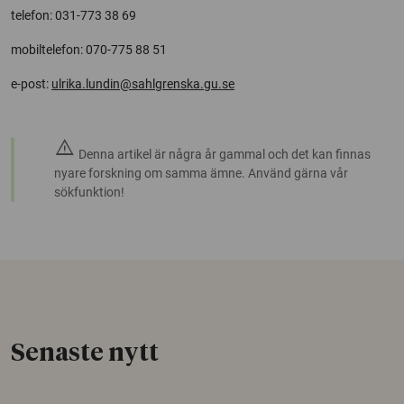
telefon: 031-773 38 69
mobiltelefon: 070-775 88 51
e-post:
ulrika.lundin@sahlgrenska.gu.se
warning
Denna artikel är några år gammal och det kan finnas
nyare forskning om samma ämne. Använd gärna vår
sökfunktion!
Senaste nytt