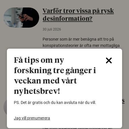
Varför tror vissa på rysk
desinformation?
30 juli 2026
Personer som är mer benägna att tro på
konspirationsteorier är ofta mer mottagliga
för rysk desinformation. Det visar en studie
från Försvarshögskolan med deltagare i fyra
Få tips om ny
europeiska länder.
forskning tre gånger i
Säkerhetspolitik
veckan med vårt
nyhetsbrev!
Gammalt skinn var Sveriges
PS. Det är gratis och du kan avsluta när du vill.
äldsta sko
Jag vill prenumerera
22 juni 2026
Det som arkeologer länge trodde var en