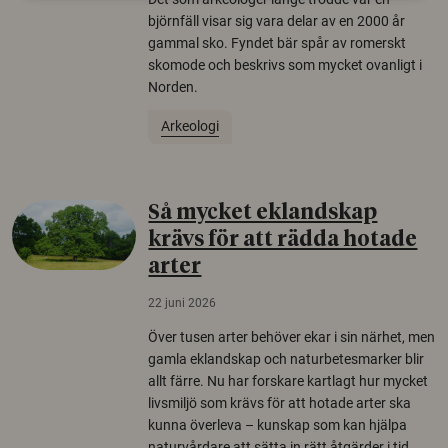
björnfäll visar sig vara delar av en 2000 år
gammal sko. Fyndet bär spår av romerskt
skomode och beskrivs som mycket ovanligt i
Norden.
Arkeologi
Så mycket eklandskap
krävs för att rädda hotade
arter
22 juni 2026
Över tusen arter behöver ekar i sin närhet, men
gamla eklandskap och naturbetesmarker blir
allt färre. Nu har forskare kartlagt hur mycket
livsmiljö som krävs för att hotade arter ska
kunna överleva – kunskap som kan hjälpa
naturvårdare att sätta in rätt åtgärder i tid.