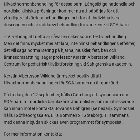
tillväxthormonbehandling för dessa barn. Långsiktiga nationella och
nordiska kliniska prövningar kommer nu att påbörjas för att
ytterligare utvärdera behandlingen och för att individualisera
doseringen och skräddarsy behandling för varje enskilt SGA-barn.
– Vi vet idag att detta är såväl en säker som effektiv behandling.
Men det finns mycket mer att lära, inte minst behandlingens effekter,
det vill säga normalisering på hjärna, muskler, fett, ben och
ämnesomsättning, säger
professor
Kerstin Albertsson Wikland,
Centrum för pediatrisk tillväxtforskning vid Sahlgrenska akademin.
Kerstin Albertsson Wikland är mycket positiv till att
tillväxthormonbehandlingen för SGA-barnen nu är godkänd.
På fredag, den 12 september, hålls i Göteborg ett symposium om
SGA-barn för nordiska barnläkare. Journalister som är intresserade
kan innan mötet kontakta Jovanna Dahlgren (se nedan). Symposiet
hålls i Götheborgssalen, Lilla Bommen 2 i Göteborg. Tillsammans
med denna inbjudan skickas även programmet för symposiet.
För mer information kontakta: