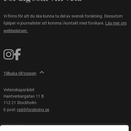
Vi finns för att du ska kunna ta del av svensk forskning. Dessutom
hjälper vi journalister att komma i kontakt med forskare.
Läs mer om
webbplatsen.
Tillbaka till toppen
Vetenskapsrådet
Hantverkargatan 11 B
112 21 Stockholm
E-post:
red@forskning.se
Tillgänglighet