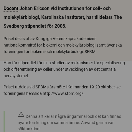
Docent
Johan Ericson vid institutionen för cell- och
molekylärbiologi, Karolinska Institutet, har tilldelats The
Svedberg stipendiet för 2003.
Priset delas ut av Kungliga Vetenskapsakademiens
nationalkommitté för biokemi och molekylärbiologi samt Svenska
föreningen för biokemi och molekylärbiologi, SFBM.
Han får stipendiet för sina studier av mekanismer för specialisering
och differentiering av celler under utvecklingen av det centrala
nervsystemet.
Priset utdelas vid SFBMs årsmöte i Kalmar den 19-20 oktober, se
föreningens hemsida http://www.sfbm.org/.
warning
Denna artikel är några år gammal och det kan finnas
nyare forskning om samma ämne. Använd gärna vår
sökfunktion!