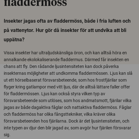
fladdermöss
Insekter jagas ofta av fladdermöss, både i fria luften och
på vattenytor. Hur gör då insekter för att undvika att bli
uppätna?
Vissa insekter har ultraljudskänsliga öron, och kan alltså höra en
annalkande ekolokaliserande fladdermus. Därmed får insekten en
chans att fly. Den rådande ljusintensiteten kan dock påverka
insekternas möjligheter att undkomma fladdermössen. Ljus kan slå
ut ett hörselbaserat försvarsbeteende, som hos frostfjärilar som
flyger kring gatlampor med vitt ljus, där de alltså lättare faller offer
för fladdermössen. Ljus kan också styra vilken typ av
försvarsbeteende som utlöses, som hos andmatsmott, fjärilar vilka
jagas av både dagaktiva fåglar och nattaktiva fladdermöss. Fåglar
och fladdermöss har olika fångsttekniker, vilka kräver olika
försvarsbeteenden hos fjärilarna. Dock är det ljusintensiteten, och
inte typen av djur den blir jagad av, som avgör hur fjärilen försvarar
sig.