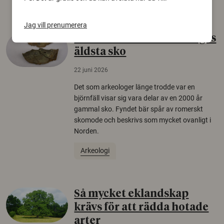
Jag vill prenumerera
Gammalt skinn var Sveriges
äldsta sko
22 juni 2026
Det som arkeologer länge trodde var en
björnfäll visar sig vara delar av en 2000 år
gammal sko. Fyndet bär spår av romerskt
skomode och beskrivs som mycket ovanligt i
Norden.
Arkeologi
Så mycket eklandskap
krävs för att rädda hotade
arter