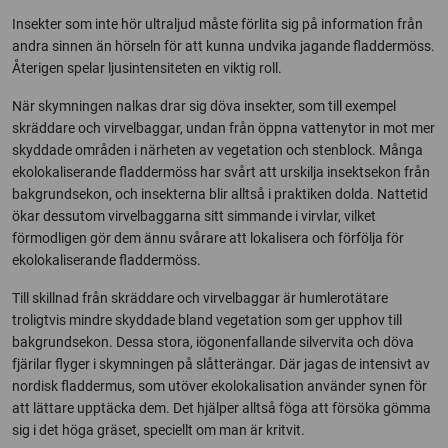
Insekter som inte hör ultraljud måste förlita sig på information från
andra sinnen än hörseln för att kunna undvika jagande fladdermöss.
Återigen spelar ljusintensiteten en viktig roll.
När skymningen nalkas drar sig döva insekter, som till exempel
skräddare och virvelbaggar, undan från öppna vattenytor in mot mer
skyddade områden i närheten av vegetation och stenblock. Många
ekolokaliserande fladdermöss har svårt att urskilja insektsekon från
bakgrundsekon, och insekterna blir alltså i praktiken dolda. Nattetid
ökar dessutom virvelbaggarna sitt simmande i virvlar, vilket
förmodligen gör dem ännu svårare att lokalisera och förfölja för
ekolokaliserande fladdermöss.
Till skillnad från skräddare och virvelbaggar är humlerotätare
troligtvis mindre skyddade bland vegetation som ger upphov till
bakgrundsekon. Dessa stora, iögonenfallande silvervita och döva
fjärilar flyger i skymningen på slåtterängar. Där jagas de intensivt av
nordisk fladdermus, som utöver ekolokalisation använder synen för
att lättare upptäcka dem. Det hjälper alltså föga att försöka gömma
sig i det höga gräset, speciellt om man är kritvit.