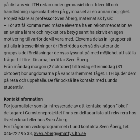
på distans vid LTH redan under gymnasietiden. Idéer till och
handledning i specialarbeten på gymnasiet är en annan möjlighet.
Projektledare är
professor
Sven Åberg, matematisk fysik:
– För att få komma med måste eleverna ha en rekommendation av
en av sina lärare och mycket bra betyg samt ha skrivit en egen
motivering till varför de vill vara med. Eleverna delas in i grupper så
att alla intresseriktningar är företrädda och så diskuterar de
gruppvis de föreläsningar de nyss lyssnat på med möjlighet att ställa
frågor till före–läsarna, berättar Sven Åberg.
Från måndag morgon (27 oktober) till fredag eftermiddag (31
oktober) bor ungdomarna på vandrarhemmet Tåget. LTH bjuder dem
på resa och uppehälle. De får också lite kontakt med Lunds
studentliv.
Kontaktinformation
För journalister som är intresserade av att kontaka någon ”lokal”
deltagare i Gemstoneprojektet finns en deltagarlista att rekvirera hos
övertecknad eller hos Sven Åberg.
För frågor om veckoprogrammet i Lund kontakta Sven Åberg, tel:
046-222 96 33,
Sven.Aberg@matfys.lth.se