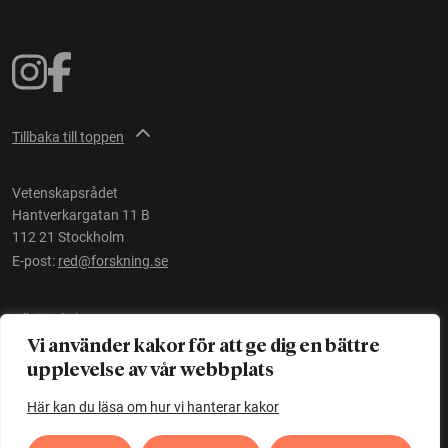
Tillbaka till toppen
Vetenskapsrådet
Hantverkargatan 11 B
112 21 Stockholm
E-post:
red@forskning.se
Tillgänglighet
Vi använder kakor för att ge dig en bättre
upplevelse av vår webbplats
Ett initiativ av
Vetenskapsrådet
Här kan du läsa om hur vi hanterar kakor