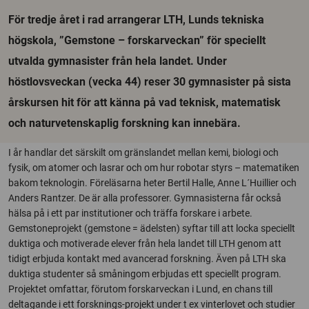
För tredje året i rad arrangerar LTH, Lunds tekniska
högskola, ”Gemstone – forskarveckan” för speciellt
utvalda gymnasister från hela landet. Under
höstlovsveckan (vecka 44) reser 30 gymnasister på sista
årskursen hit för att känna på vad teknisk, matematisk
och naturvetenskaplig forskning kan innebära.
I år handlar det särskilt om gränslandet mellan kemi, biologi och
fysik, om atomer och lasrar och om hur robotar styrs – matematiken
bakom teknologin. Föreläsarna heter Bertil Halle, Anne L´Huillier och
Anders Rantzer. De är alla professorer. Gymnasisterna får också
hälsa på i ett par institutioner och träffa forskare i arbete.
Gemstoneprojekt (gemstone = ädelsten) syftar till att locka speciellt
duktiga och motiverade elever från hela landet till LTH genom att
tidigt erbjuda kontakt med avancerad forskning. Även på LTH ska
duktiga studenter så småningom erbjudas ett speciellt program.
Projektet omfattar, förutom forskarveckan i Lund, en chans till
deltagande i ett forsknings-projekt under t ex vinterlovet och studier